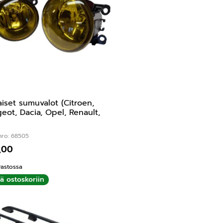
aiset sumuvalot (Citroen,
eot, Dacia, Opel, Renault,
nro: 68505
,00
rastossa
ää ostoskoriin