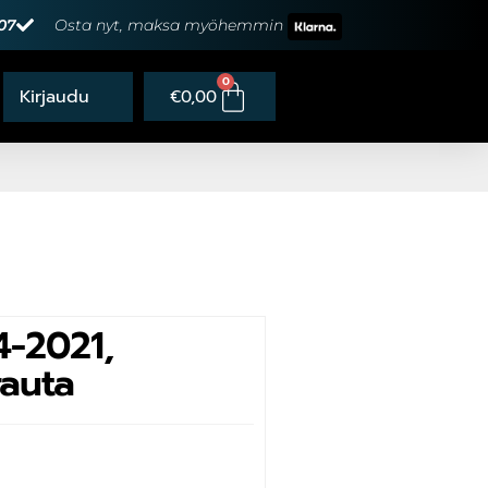
07
Osta nyt, maksa myöhemmin
0
€
0,00
4-2021,
rauta