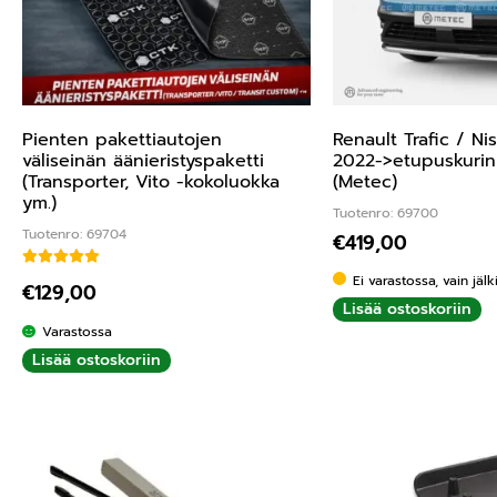
Pienten pakettiautojen
Renault Trafic / Ni
väliseinän äänieristyspaketti
2022->etupuskurin
(Transporter, Vito -kokoluokka
(Metec)
ym.)
Tuotenro: 69700
Tuotenro: 69704
€
419,00
Arvostelu tuotteesta:
5.00
/ 5
Ei varastossa, vain jäl
€
129,00
Lisää ostoskoriin
Varastossa
Lisää ostoskoriin