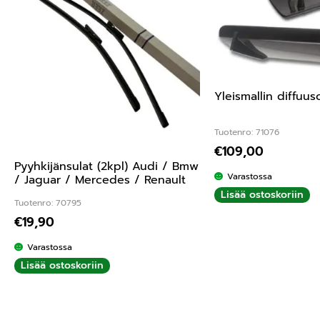
Yleismallin diffuus
Tuotenro: 71076
€
109,00
Pyyhkijänsulat (2kpl) Audi / Bmw
Varastossa
/ Jaguar / Mercedes / Renault
Lisää ostoskoriin
Tuotenro: 70795
€
19,90
Varastossa
Lisää ostoskoriin