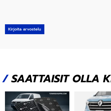
Kirjoita arvostelu
/
SAATTAISIT OLLA 