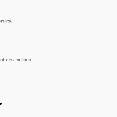
rauta.
tuotteen mukana
T