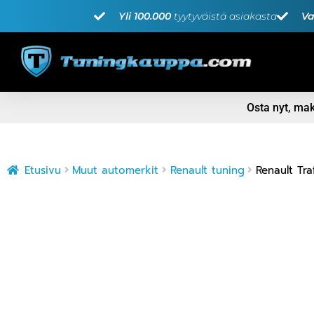
Yli 100.000
tyytyväistä asiakasta
Va
Osta nyt, m
Etusivu
Muut automerkit
Renault tuning
Renault Tra