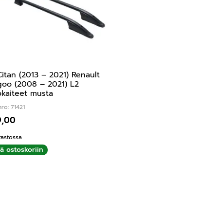
itan (2013 – 2021) Renault
oo (2008 – 2021) L2
okaiteet musta
ro: 71421
9,00
rastossa
ää ostoskoriin