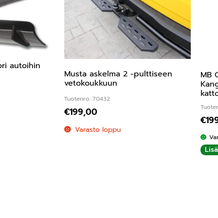
ori autoihin
Musta askelma 2 -pulttiseen
MB C
vetokoukkuun
Kang
katt
Tuotenro: 70432
Tuoten
€
199,00
€
19
Varasto loppu
Va
Lis