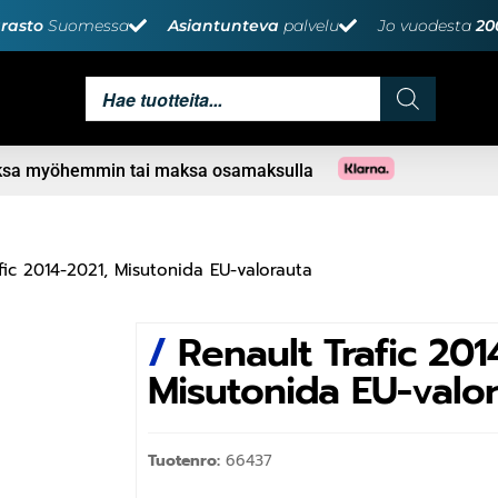
rasto
Suomessa
Asiantunteva
palvelu
Jo vuodesta
20
aksa myöhemmin tai maksa osamaksulla
fic 2014-2021, Misutonida EU-valorauta
/
Renault Trafic 201
Misutonida EU-valo
Tuotenro:
66437