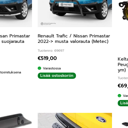
ssan Primastar
Renault Trafic / Nissan Primastar
 suojarauta
2022-> musta valorauta (Metec)
Tuotenro: 69697
€
519,00
Kelt
Peug
Varastossa
ym)
kitoimituksena
Lisää ostoskoriin
Tuote
€
69
Va
Lis