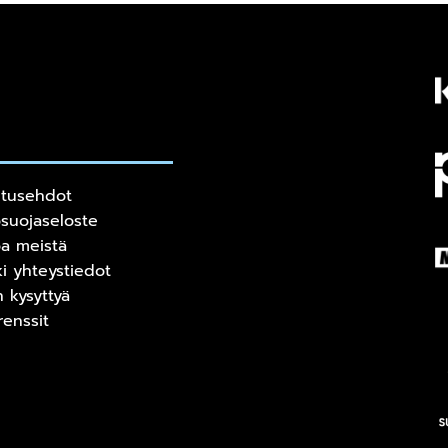
itusehdot
osuojaseloste
oa meistä
ki yhteystiedot
n kysyttyä
renssit