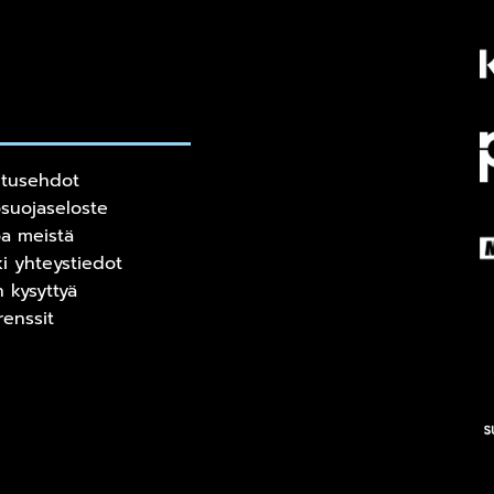
itusehdot
osuojaseloste
oa meistä
ki yhteystiedot
n kysyttyä
renssit