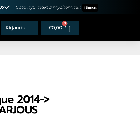
07
Osta nyt, maksa myöhemmin
0
€
0,00
ue 2014->
TARJOUS