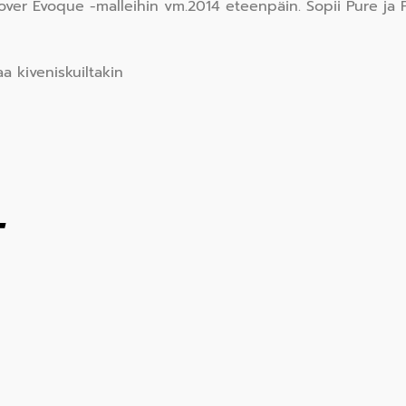
ver Evoque -malleihin vm.2014 eteenpäin. Sopii Pure ja P
a kiveniskuiltakin
T