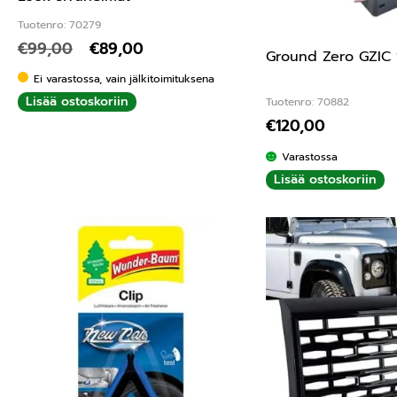
Tuotenro: 70279
€
99,00
€
89,00
Ground Zero GZIC 
Ei varastossa, vain jälkitoimituksena
Lisää ostoskoriin
Tuotenro: 70882
€
120,00
Varastossa
Lisää ostoskoriin