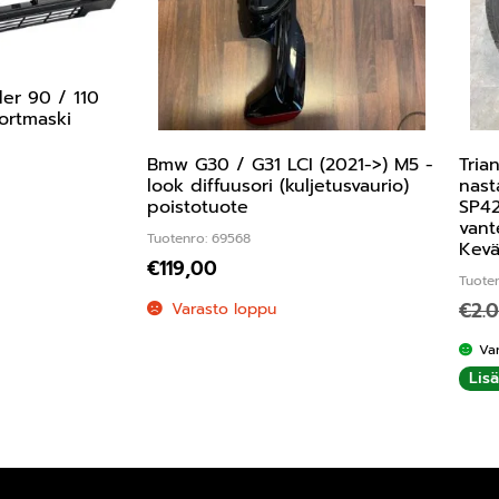
er 90 / 110
ortmaski
Bmw G30 / G31 LCI (2021->) M5 -
Tria
look diffuusori (kuljetusvaurio)
nast
poistotuote
SP42
vant
Tuotenro: 69568
Kevä
€
119,00
Tuote
€
2.
Varasto loppu
Va
Lis