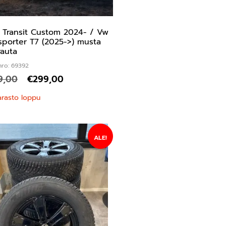
 Transit Custom 2024- / Vw
sporter T7 (2025->) musta
rauta
nro: 69392
9,00
€
299,00
arasto loppu
ALE!