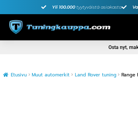
Yli 100.000
tyytyväistä asiakasta
Va
Osta nyt, m
Etusivu
Muut automerkit
Land Rover tuning
Range 