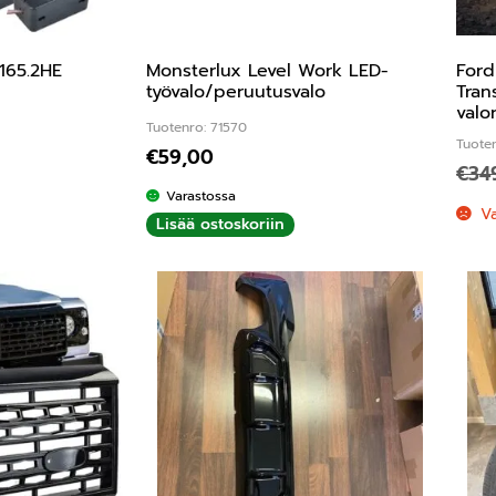
165.2HE
Monsterlux Level Work LED-
Ford
työvalo/peruutusvalo
Tran
valo
Tuotenro: 71570
Tuote
€
59,00
€
34
Varastossa
V
Lisää ostoskoriin