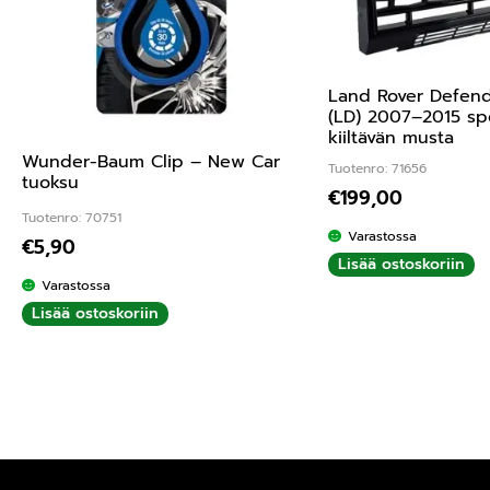
Land Rover Defend
(LD) 2007–2015 sp
kiiltävän musta
Wunder-Baum Clip – New Car
Tuotenro: 71656
tuoksu
€
199,00
Tuotenro: 70751
Varastossa
€
5,90
Lisää ostoskoriin
Varastossa
Lisää ostoskoriin