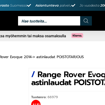
rasto
Suomessa
Asiantunteva
palvelu
Jo vuodesta
20
aksa myöhemmin tai maksa osamaksulla
Rover Evoque 2014-> astinlaudat POISTOTARJOUS
/
Range Rover Evoq
astinlaudat POISTO
Tuotenro:
66979
ALE!