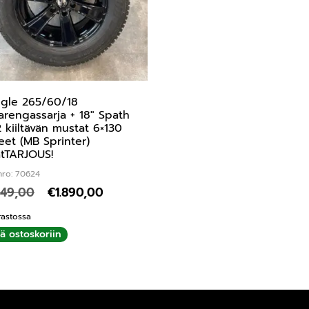
ngle 265/60/18
arengassarja + 18″ Spath
 kiiltävän mustat 6×130
eet (MB Sprinter)
tTARJOUS!
nro: 70624
049,00
€
1.890,00
rastossa
ää ostoskoriin