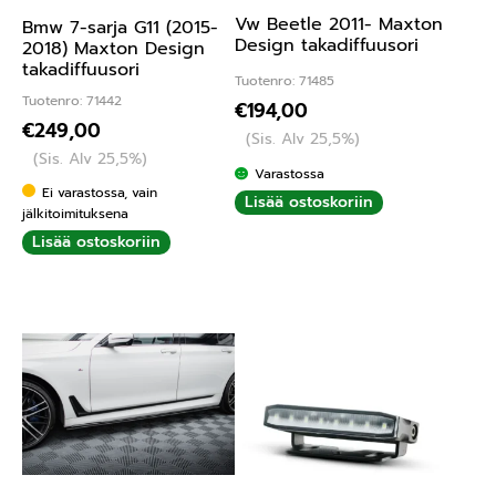
Vw Beetle 2011- Maxton
Bmw 7-sarja G11 (2015-
Design takadiffuusori
2018) Maxton Design
takadiffuusori
Tuotenro: 71485
Tuotenro: 71442
€
194,00
€
249,00
(Sis. Alv 25,5%)
(Sis. Alv 25,5%)
Varastossa
Ei varastossa, vain
Lisää ostoskoriin
jälkitoimituksena
Lisää ostoskoriin