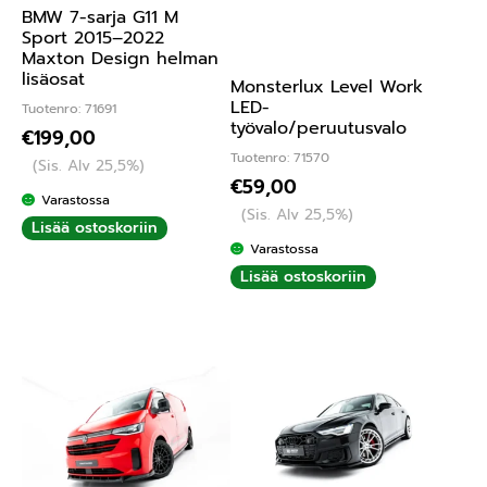
BMW 7-sarja G11 M
Sport 2015–2022
Maxton Design helman
lisäosat
Monsterlux Level Work
LED-
Tuotenro: 71691
työvalo/peruutusvalo
€
199,00
Tuotenro: 71570
(Sis. Alv 25,5%)
€
59,00
Varastossa
(Sis. Alv 25,5%)
Lisää ostoskoriin
Varastossa
Lisää ostoskoriin