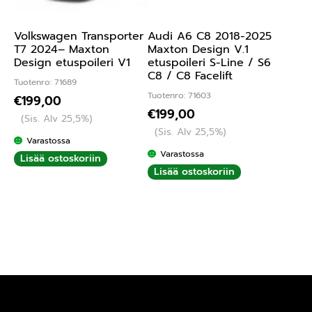
Volkswagen Transporter
Audi A6 C8 2018-2025
T7 2024– Maxton
Maxton Design V.1
Design etuspoileri V1
etuspoileri S-Line / S6
C8 / C8 Facelift
Tuotenro: 71689
Tuotenro: 71603
€
199,00
€
199,00
(Sis. Alv 25,5%)
(Sis. Alv 25,5%)
Varastossa
Varastossa
Lisää ostoskoriin
Lisää ostoskoriin