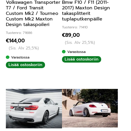
Volkswagen Transporter
Bmw F10 / F11 (2011-
T7 / Ford Transit
2017) Maxton Design
Custom Mk2 / Tourneo
takasplitterit
Custom Mk2 Maxton
tuplaputkenpäille
Design takaspoileri
Tuotenro: 71410
Tuotenro: 71686
€
89,00
€
144,00
(Sis. Alv 25,5%)
(Sis. Alv 25,5%)
Varastossa
Varastossa
Lisää ostoskoriin
Lisää ostoskoriin