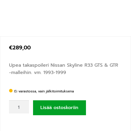
€
289,00
Upea takaspoileri Nissan Skyline R33
GTS & GTR
-malleihin. vm.
1993-1999
Ei varastossa, vain jälkitoimituksena
Lisää ostoskoriin