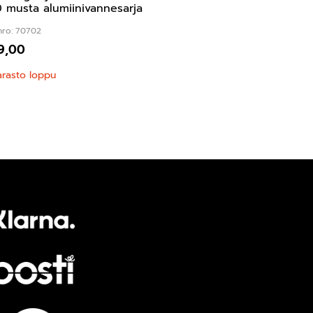
 musta alumiinivannesarja
nro: 70702
9,00
arasto loppu