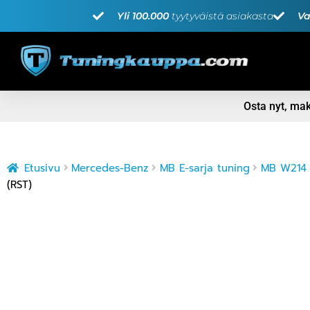
Yli 100.000
tyytyväistä asiakasta
Va
Osta nyt, m
Etusivu
Mercedes-Benz
MB E-sarja tuning
MB W214 
(RST)