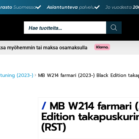
rasto
Suomessa
Asiantunteva
palvelu
Jo vuodesta
20
aksa myöhemmin tai maksa osamaksulla
tuning (2023-)
MB W214 farmari (2023-) Black Edition takap
/
MB W214 farmari (
Edition takapuskurin
(RST)