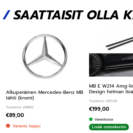
/
SAATTAISIT OLLA 
MB E W214 Amg-li
Design helman lis
Alkuperäinen Mercedes-Benz MB
tähti (kromi)
Tuotenro: 69708
Tuotenro: 69882
€
199,00
€
89,00
Varastossa
Varasto loppu
Lisää ostoskoriin