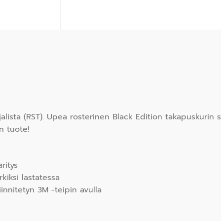
lista (RST). Upea rosterinen Black Edition takapuskurin s
n tuote!
ritys
kiksi lastatessa
innitetyn 3M -teipin avulla