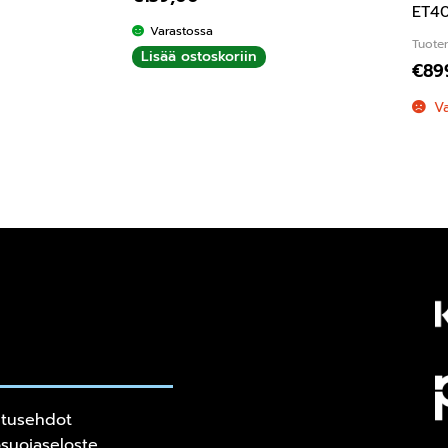
ET40
Varastossa
Tuote
Lisää ostoskoriin
€
89
V
itusehdot
osuojaseloste