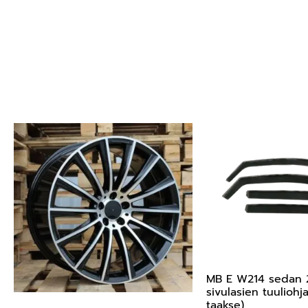
MB E W214 sedan 
sivulasien tuuliohj
taakse)