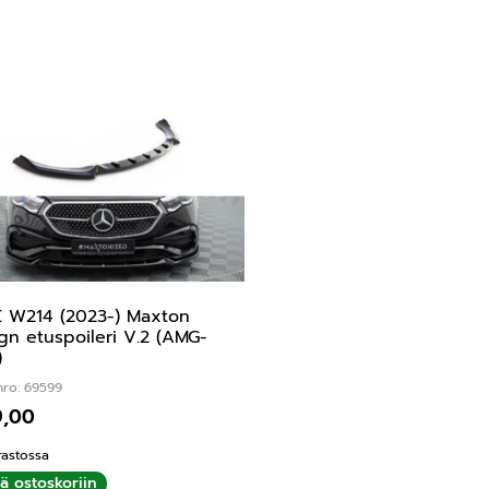
 W214 (2023-) Maxton
gn etuspoileri V.2 (AMG-
)
nro: 69599
9,00
rastossa
ää ostoskoriin