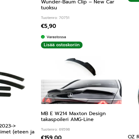
Wunder-Baum Clip – New Car
tuoksu
Tuotenro: 70751
€
5,90
Varastossa
Lisää ostoskoriin
MB E W214 Maxton Design
takaspoileri AMG-Line
2023->
Tuotenro: 69598
aimet (eteen ja
OZ R
€
159,00