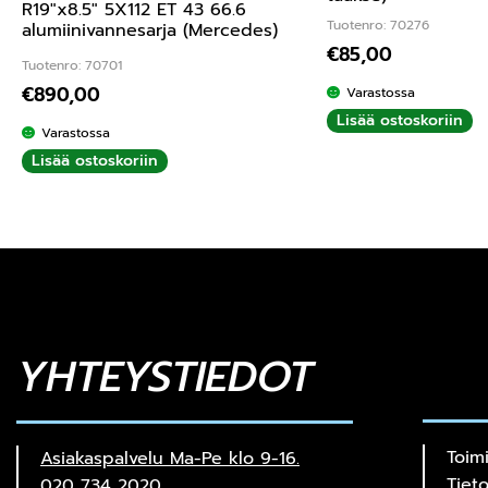
R19″x8.5″ 5X112 ET 43 66.6
Tuotenro: 70276
alumiinivannesarja (Mercedes)
€
85,00
Tuotenro: 70701
€
890,00
Varastossa
Lisää ostoskoriin
Varastossa
Lisää ostoskoriin
YHTEYSTIEDOT
Toim
Asiakaspalvelu Ma-Pe klo 9-16.
Tiet
020 734 2020