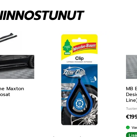
KIINNOSTUNUT
ne Maxton
MB E
äosat
Desi
Line
Tuote
€
19
Va
Lis