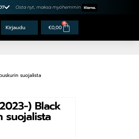
07
Osta nyt, maksa myöhemmin
0
€
0,00
uskurin suojalista
2023-) Black
 suojalista