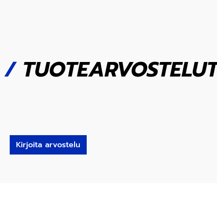
/
TUOTEARVOSTELU
Kirjoita arvostelu