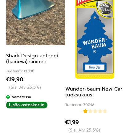
Shark Design antenni
(hainevä) sininen
Tuotenro: 68108
€
19,90
(Sis. Alv 25,5%)
Wunder-baum New Car
tuoksukuusi
Varastossa
Lisää ostoskoriin
Tuotenro: 70748
Ar
€
1,99
vo
(Sis. Alv 25,5%)
ste