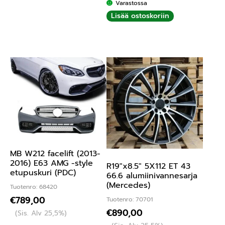
lu
Varastossa
tu
Lisää ostoskoriin
ott
ee
sta
:
1.
00
/ 5
MB W212 facelift (2013-
2016) E63 AMG -style
R19″x8.5″ 5X112 ET 43
etupuskuri (PDC)
66.6 alumiinivannesarja
(Mercedes)
Tuotenro: 68420
€
789,00
Tuotenro: 70701
€
890,00
(Sis. Alv 25,5%)