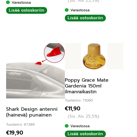
(Sis. Alv 25,5%)
Varastossa
Lisää ostoskoriin
Varastossa
Lisää ostoskoriin
Poppy Grace Mate
Gardenia 150ml
ilmanraikastin
Tuotenro: 71060
€
11,90
Shark Design antenni
(hainevä) punainen
(Sis. Alv 25,5%)
Tuotenro: 67389
Varastossa
€
19,90
Lisää ostoskoriin