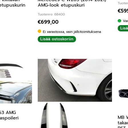
Tuote
etupuskurin
AMG-look etupuskuri
€
59
Tuotenro: 68400
€
699,00
Va
Lis
Ei varastossa, vain jälkitoimituksena
Lisää ostoskoriin
C63 AMG
MB 
spoileri
taka