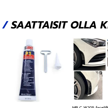
/
SAATTAISIT OLLA 
MB C W205 facelift 