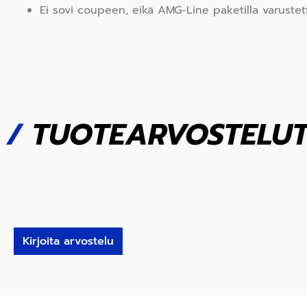
Ei sovi coupeen, eikä AMG-Line paketilla varustet
/
TUOTEARVOSTELU
Kirjoita arvostelu