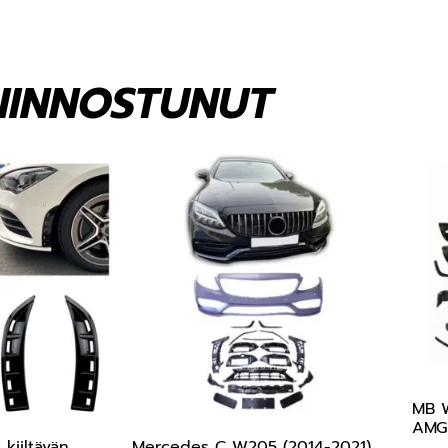
KIINNOSTUNUT
MB W
AMG 
kiiltävän
Mercedes C W205 (2014-2021)