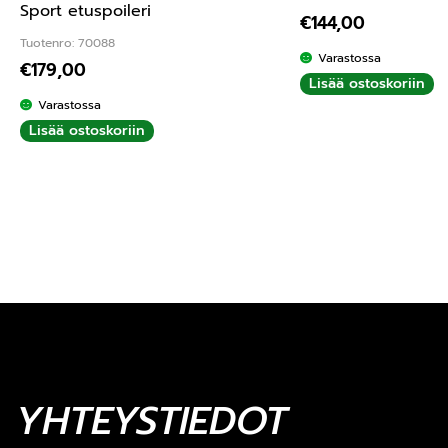
Sport etuspoileri
€
144,00
Tuotenro: 70088
Varastossa
€
179,00
Lisää ostoskoriin
Varastossa
Lisää ostoskoriin
YHTEYSTIEDOT