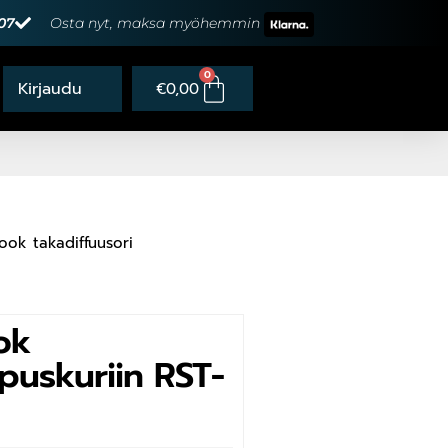
07
Osta nyt, maksa myöhemmin
0
€
0,00
ok takadiffuusori
ok
opuskuriin RST-