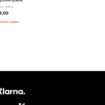
putkenpäillä
nro: 69582
9,00
arasto loppu