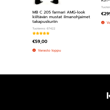
RST-
Tuote
MB C 205 farmari AMG-look
€
29
kiiltävän mustat ilmanohjaimet
takapuskuriin
V
Tuotenro: 67422
Arvostelu tuotteesta:
5.00
/ 5
€
59,00
Varasto loppu