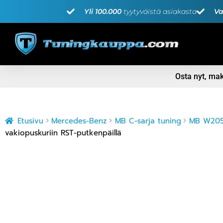
Yli 100.000
tyytyväistä asiakasta
Va
Osta nyt, m
Etusivu
Mercedes-Benz
MB C-sarja tuning
MB W205 
vakiopuskuriin RST-putkenpäillä