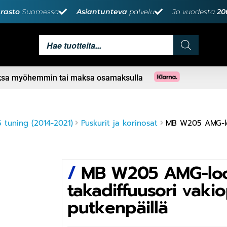
rasto
Suomessa
Asiantunteva
palvelu
Jo vuodesta
20
aksa myöhemmin tai maksa osamaksulla
tuning (2014-2021)
Puskurit ja korinosat
MB W205 AMG-lo
/
MB W205 AMG-lo
takadiffuusori vaki
putkenpäillä