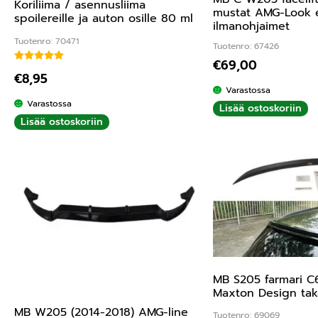
Koriliima / asennusliima
mustat AMG-Look 
spoilereille ja auton osille 80 ml
ilmanohjaimet
Tuotenro: 70471
Tuotenro: 67426
€
69,00
Arvostelu tuotteesta:
5.00
/ 5
€
8,95
Varastossa
Varastossa
Lisää ostoskoriin
Lisää ostoskoriin
MB S205 farmari 
Maxton Design taka
MB W205 (2014-2018) AMG-line
Tuotenro: 69069