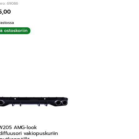
nro: 69086
5,00
rastossa
ää ostoskoriin
W205 AMG-look
diffuusori vakiopuskuriin