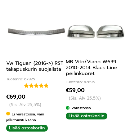
MB Vito/Viano W639
Vw Tiguan (2016->) RST
2010-2014 Black Line
takapuskurin suojalista
peilinkuoret
Tuotenro: 67925
Tuotenro: 67896
€
59,00
Arvostelu
€
69,00
(Sis. Alv 25,5%)
tuotteesta:
(Sis. Alv 25,5%)
5.00
/ 5
Varastossa
Ei varastossa, vain
Lisää ostoskoriin
jälkitoimituksena
Lisää ostoskoriin