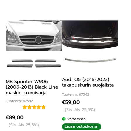
Audi Q5 (2016-2022)
MB Sprinter W906
takapuskurin suojalista
(2006-2013) Black Line
maskin kromisarja
Tuotenro: 67543
Tuotenro: 67592
€
59,00
(Sis. Alv 25,5%)
Arvostelu
€
89,00
Varastossa
tuotteesta:
(Sis. Alv 25,5%)
Lisää ostoskoriin
5.00
/ 5