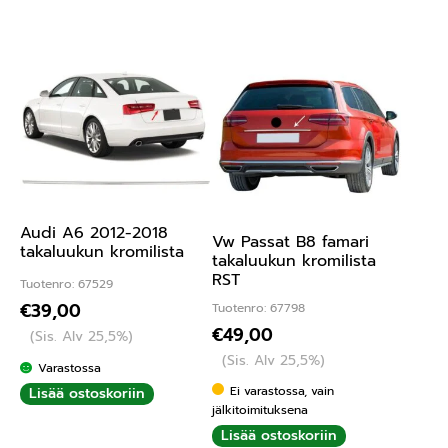
Audi A6 2012-2018
Vw Passat B8 famari
takaluukun kromilista
takaluukun kromilista
RST
Tuotenro: 67529
€
39,00
Tuotenro: 67798
€
49,00
(Sis. Alv 25,5%)
(Sis. Alv 25,5%)
Varastossa
Ei varastossa, vain
Lisää ostoskoriin
jälkitoimituksena
Lisää ostoskoriin