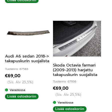
Lisää ostoskoriin
Audi A6 sedan 2018->
takapuskurin suojalista
Skoda Octavia farmari
Tuotenro: 67583
(2009-2013) harjattu
takapuskurin suojalista
€
69,00
Tuotenro: 67936
(Sis. Alv 25,5%)
€
69,00
Varastossa
(Sis. Alv 25,5%)
Lisää ostoskoriin
Varastossa
Lisää ostoskoriin