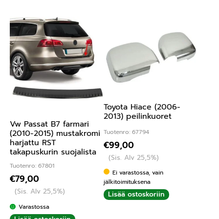
Toyota Hiace (2006-
2013) peilinkuoret
Vw Passat B7 farmari
Tuotenro: 67794
(2010-2015) mustakromi
harjattu RST
€
99,00
takapuskurin suojalista
(Sis. Alv 25,5%)
Tuotenro: 67801
Ei varastossa, vain
€
79,00
jälkitoimituksena
(Sis. Alv 25,5%)
Lisää ostoskoriin
Varastossa