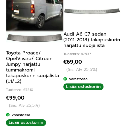
Audi A6 C7 sedan
(2011-2018) takapuskurin
harjattu suojalista
Toyota Proace/
Tuotenro: 67537
OpelVivaro/ Citroen
€
69,00
Jumpy harjattu
(Sis. Alv 25,5%)
tummakromi
takapuskurin suojalista
Varastossa
(L1/L2)
Lisää ostoskoriin
Tuotenro: 67510
€
99,00
(Sis. Alv 25,5%)
Varastossa
Lisää ostoskoriin