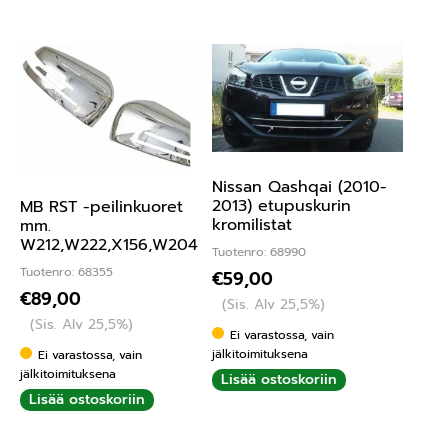
Nissan Qashqai (2010-
2013) etupuskurin
MB RST -peilinkuoret
kromilistat
mm.
W212,W222,X156,W204
Tuotenro: 68990
Tuotenro: 68355
€
59,00
€
89,00
(Sis. Alv 25,5%)
(Sis. Alv 25,5%)
Ei varastossa, vain
jälkitoimituksena
Ei varastossa, vain
jälkitoimituksena
Lisää ostoskoriin
Lisää ostoskoriin