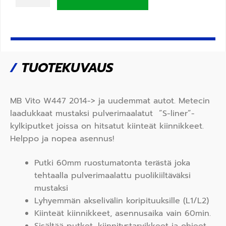
/
TUOTEKUVAUS
MB Vito W447 2014-> ja uudemmat autot. Metecin
laadukkaat mustaksi pulverimaalatut ”S-liner”-
kylkiputket joissa on hitsatut kiinteät kiinnikkeet.
Helppo ja nopea asennus!
Putki 60mm ruostumatonta terästä joka
tehtaalla pulverimaalattu puolikiiltäväksi
mustaksi
Lyhyemmän akselivälin koripituuksille (L1/L2)
Kiinteät kiinnikkeet, asennusaika vain 60min.
Sisältää putket, kiinnitystarvikkeet ja ohjeet