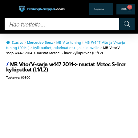
0
€
0,00
Etusivu
Mercedes-Benz
MB Vito tuning
MB W447 Vito ja V-sarja
tuning (2014-)
Kylkiputket, askelmat etu- ja liukuovelle
MB Vito/V-
sarja w447 2014-> mustat Metec S-liner kylkiputket (L1/L2)
/
MB Vito/V-sarja w447 2014-> mustat Metec S-liner
kylkiputket (L1/L2)
Tuotenro:
66860