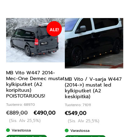
ALE!
MB Vito W447 2014-
Mec-One Demec mustat
MB Vito / V-sarja W447
kylkiputket (A2
(2014->) mustat led
koripituus)
kylkiputket (A2
POISTOTARJOUS!
keskipitkä)
Tuotenro: 68970
Tuotenro: 71011
€
889,00
€
490,00
€
549,00
(Sis. Alv 25,5%)
(Sis. Alv 25,5%)
Varastossa
Varastossa