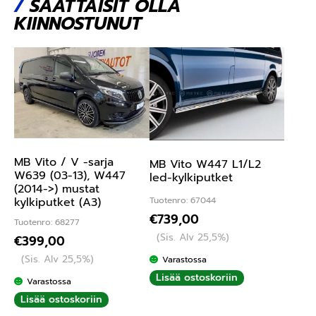
/
SAATTAISIT OLLA
KIINNOSTUNUT
MB Vito / V -sarja
MB Vito W447 L1/L2
W639 (03-13), W447
led-kylkiputket
(2014->) mustat
Tuotenro: 67044
kylkiputket (A3)
€
739,00
Tuotenro: 68277
(Sis. Alv 25,5%)
€
399,00
(Sis. Alv 25,5%)
Varastossa
Lisää ostoskoriin
Varastossa
Lisää ostoskoriin