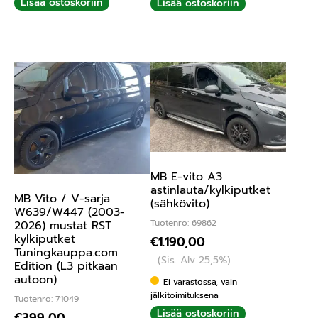
Lisää ostoskoriin
Lisää ostoskoriin
MB E-vito A3
astinlauta/kylkiputket
MB Vito / V-sarja
(sähkövito)
W639/W447 (2003-
Tuotenro: 69862
2026) mustat RST
kylkiputket
€
1.190,00
Tuningkauppa.com
(Sis. Alv 25,5%)
Edition (L3 pitkään
autoon)
Ei varastossa, vain
jälkitoimituksena
Tuotenro: 71049
Lisää ostoskoriin