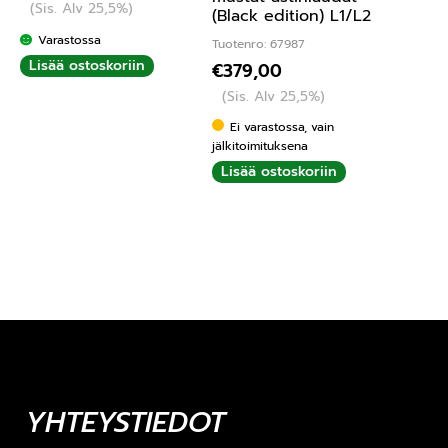
(Sis. Alv 25,5%)
(Black edition) L1/L2
Varastossa
Tuotenro: 67987
Lisää ostoskoriin
€
379,00
(Sis. Alv 25,5%)
Ei varastossa, vain
jälkitoimituksena
Lisää ostoskoriin
YHTEYSTIEDOT