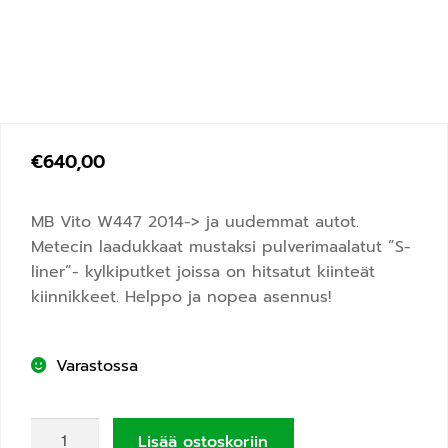
€
640,00
MB Vito W447 2014-> ja uudemmat autot.
Metecin laadukkaat mustaksi pulverimaalatut ”S-
liner”- kylkiputket joissa on hitsatut kiinteät
kiinnikkeet. Helppo ja nopea asennus!
Varastossa
Lisää ostoskoriin