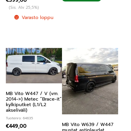
€
399,00
(Sis. Alv 25,5%)
Varasto loppu
MB Vito W447 / V (vm.
2014->) Metec ”Brace-it”
kylkiputket (L1/L2
akseliväli)
Tuotenro: 64635
MB Vito W639 / W447
€
449,00
mustat astinlaudat