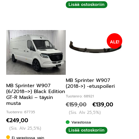
Lisää ostoskoriin
ALE!
MB Sprinter W907
MB Sprinter W907
(2018->) -etuspoileri
(6/2018–>) Black Edition
Tuotenro: 68921
GT-R Maski – täysin
musta
€
159,00
€
139,00
Tuotenro: 67735
(Sis. Alv 25,5%)
€
249,00
Varastossa
(Sis. Alv 25,5%)
Lisää ostoskoriin
Ei varastossa, vain