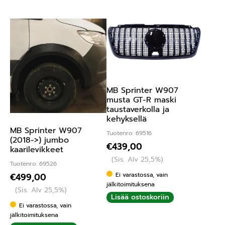
MB Sprinter W907
musta GT-R maski
taustaverkolla ja
kehyksellä
MB Sprinter W907
Tuotenro: 69516
(2018->) jumbo
€
439,00
kaarilevikkeet
(Sis. Alv 25,5%)
Tuotenro: 69526
Ei varastossa, vain
€
499,00
jälkitoimituksena
(Sis. Alv 25,5%)
Lisää ostoskoriin
Ei varastossa, vain
jälkitoimituksena