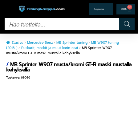
0
€
0,00
Etusivu
Mercedes-Benz
MB Sprinter tuning
MB W907 tuning
(2018-)
Puskurit, maskit ja muut korin osat
MB Sprinter W907
musta/kromi GT-R maski mustalla kehyksellä
/
MB Sprinter W907 musta/kromi GT-R maski mustalla
kehyksellä
Tuotenro:
69096