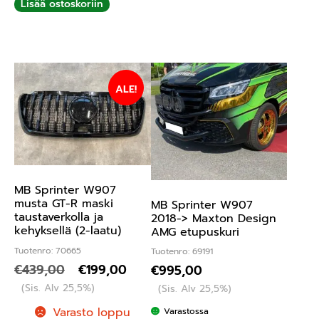
Lisää ostoskoriin
ALE!
MB Sprinter W907
musta GT-R maski
MB Sprinter W907
taustaverkolla ja
2018-> Maxton Design
kehyksellä (2-laatu)
AMG etupuskuri
Tuotenro: 70665
Tuotenro: 69191
€
439,00
€
199,00
€
995,00
(Sis. Alv 25,5%)
(Sis. Alv 25,5%)
Varasto loppu
Varastossa