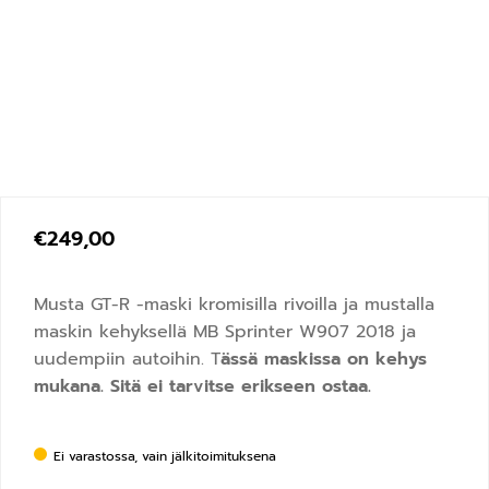
€
249,00
Musta GT-R -maski kromisilla rivoilla ja mustalla
maskin kehyksellä MB Sprinter W907 2018 ja
uudempiin autoihin. T
ässä maskissa on kehys
mukana. Sitä ei tarvitse erikseen ostaa.
Ei varastossa, vain jälkitoimituksena