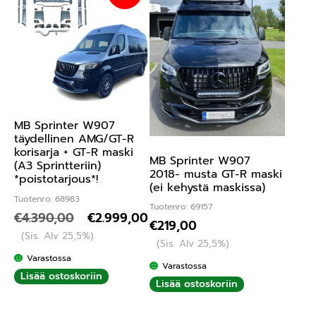
MB Sprinter W907
täydellinen AMG/GT-R
korisarja + GT-R maski
MB Sprinter W907
(A3 Sprintteriin)
2018- musta GT-R maski
*poistotarjous*!
(ei kehystä maskissa)
Tuotenro: 68983
Tuotenro: 69157
€
4.390,00
€
2.999,00
€
219,00
(Sis. Alv 25,5%)
(Sis. Alv 25,5%)
Varastossa
Varastossa
Lisää ostoskoriin
Lisää ostoskoriin