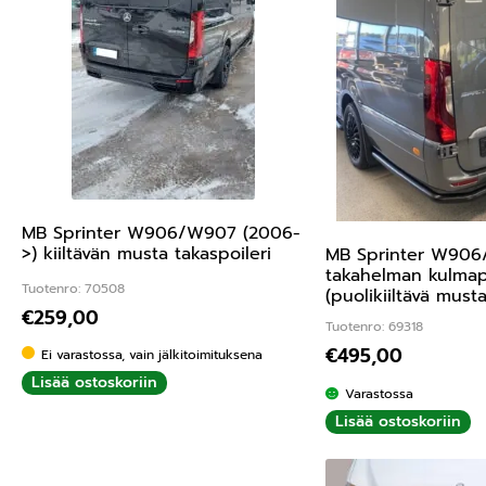
MB Sprinter W906/W907 (2006-
>) kiiltävän musta takaspoileri
MB Sprinter W906
takahelman kulma
Tuotenro: 70508
(puolikiiltävä musta
€
259,00
Tuotenro: 69318
€
495,00
Ei varastossa, vain jälkitoimituksena
Lisää ostoskoriin
Varastossa
Lisää ostoskoriin