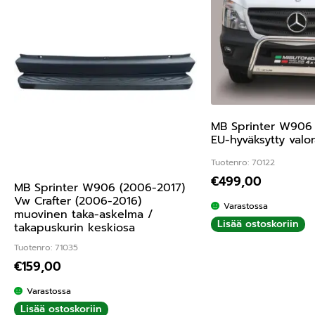
MB Sprinter W906 
EU-hyväksytty valo
Tuotenro: 70122
€
499,00
MB Sprinter W906 (2006-2017)
Vw Crafter (2006-2016)
Varastossa
muovinen taka-askelma /
Lisää ostoskoriin
takapuskurin keskiosa
Tuotenro: 71035
€
159,00
Varastossa
Lisää ostoskoriin