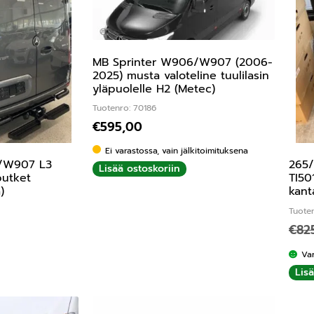
MB Sprinter W906/W907 (2006-
2025) musta valoteline tuulilasin
yläpuolelle H2 (Metec)
Tuotenro: 70186
€
595,00
Ei varastossa, vain jälkitoimituksena
/W907 L3
265/
Lisää ostoskoriin
putket
TI50
)
kant
Tuote
€
82
Va
Lis