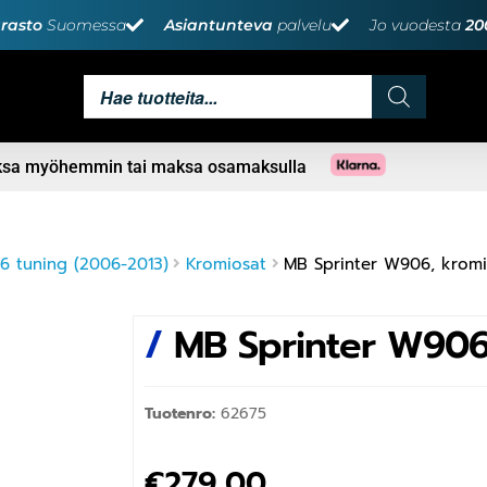
rasto
Suomessa
Asiantunteva
palvelu
Jo vuodesta
20
aksa myöhemmin tai maksa osamaksulla
 tuning (2006-2013)
Kromiosat
MB Sprinter W906, kromi
/
MB Sprinter W906,
Tuotenro:
62675
€
279,00