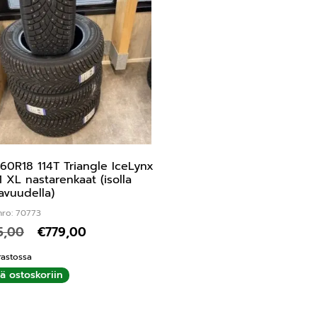
60R18 114T Triangle IceLynx
1 XL nastarenkaat (isolla
avuudella)
nro: 70773
5,00
€
779,00
rastossa
ää ostoskoriin