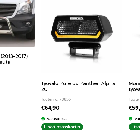
(2013-2017)
rauta
Työvalo Purelux Panther Alpha
Mons
20
työv
Tuotenro: 70856
Tuote
€
64,90
€
59
Varastossa
Va
Lisää ostoskoriin
Lis