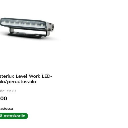
terlux Level Work LED-
alo/peruutusvalo
nro: 71570
,00
rastossa
ää ostoskoriin