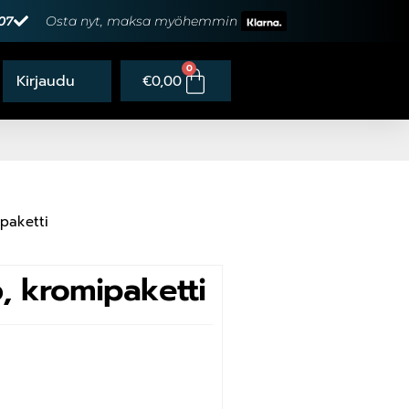
07
Osta nyt, maksa myöhemmin
0
€
0,00
paketti
 kromipaketti