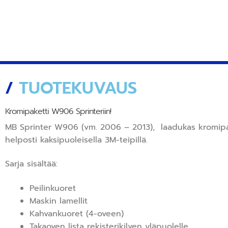
/
TUOTEKUVAUS
Kromipaketti W906 Sprinteriin!
MB Sprinter W906 (vm. 2006 – 2013), laadukas kromipaket
helposti kaksipuoleisella 3M-teipillä.
Sarja sisältää:
Peilinkuoret
Maskin lamellit
Kahvankuoret (4-oveen)
Takaoven lista rekisterikilven yläpuolelle