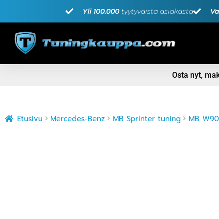
Yli 100.000
tyytyväistä asiakasta
Va
Osta nyt, m
Etusivu
Mercedes-Benz
MB Sprinter tuning
MB W906