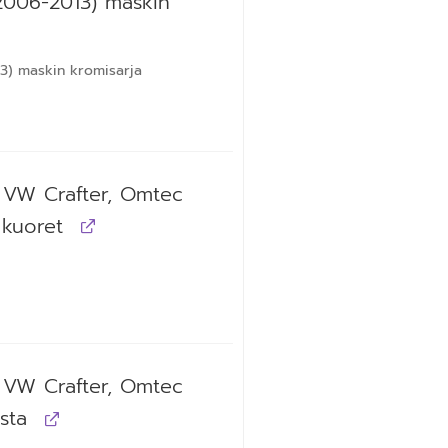
2006-2013) maskin
3) maskin kromisarja
 VW Crafter, Omtec
 kuoret
 VW Crafter, Omtec
sta