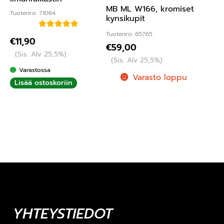
MB ML W166, kromiset
Tuotenro: 71064
kynsikupit
Tuotenro: 65765
Arvostelu
€
11,90
€
59,00
tuotteesta:
(Sis. Alv 25,5%)
5.00
/ 5
(Sis. Alv 25,5%)
Varastossa
Varasto loppu
Lisää ostoskoriin
YHTEYSTIEDOT