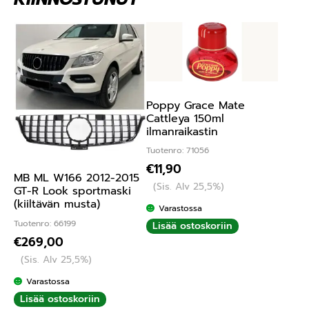
Poppy Grace Mate
Cattleya 150ml
ilmanraikastin
Tuotenro: 71056
€
11,90
MB ML W166 2012-2015
(Sis. Alv 25,5%)
GT-R Look sportmaski
(kiiltävän musta)
Varastossa
Tuotenro: 66199
Lisää ostoskoriin
€
269,00
(Sis. Alv 25,5%)
Varastossa
Lisää ostoskoriin