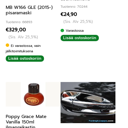
MB W166 GLE (2015-)
Tuotenro: 70244
pisaramaski
€
24,90
(Sis. Alv 25,5%)
Tuotenro: 66893
€
329,00
Varastossa
(Sis. Alv 25,5%)
Lisää ostoskoriin
Ei varastossa, vain
jälkitoimituksena
Lisää ostoskoriin
Poppy Grace Mate
Vanilla 150ml
ilmanraikastin