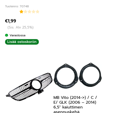
Tuotenro: 70748
Ar
€
1,99
vo
(Sis. Alv 25,5%)
ste
lu
Varastossa
tu
Lisää ostoskoriin
ott
ee
sta
:
1.
00
/ 5
MB Vito (2014->) / C /
E/ GLK (2006 – 2014)
6,5″ kaiuttimen
asennuskehä