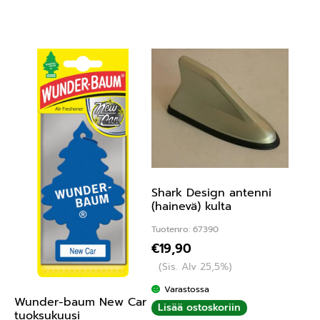
Shark Design antenni
(hainevä) kulta
Tuotenro: 67390
€
19,90
(Sis. Alv 25,5%)
Varastossa
Wunder-baum New Car
Lisää ostoskoriin
tuoksukuusi