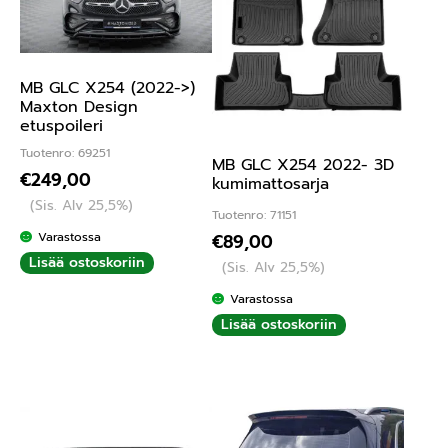
MB GLC X254 (2022->)
Maxton Design
etuspoileri
Tuotenro: 69251
MB GLC X254 2022- 3D
€
249,00
kumimattosarja
(Sis. Alv 25,5%)
Tuotenro: 71151
Varastossa
€
89,00
Lisää ostoskoriin
(Sis. Alv 25,5%)
Varastossa
Lisää ostoskoriin