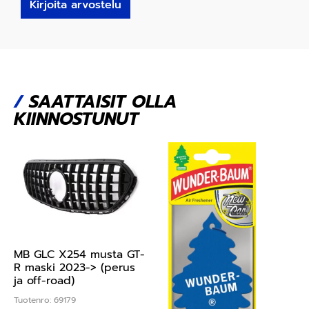
Kirjoita arvostelu
/
SAATTAISIT OLLA
KIINNOSTUNUT
MB GLC X254 musta GT-
R maski 2023-> (perus
ja off-road)
Tuotenro: 69179