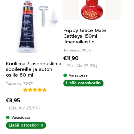
Poppy Grace Mate
Cattleya 150ml
ilmanraikastin
Tuotenro: 71056
€
11,90
Koriliima / asennusliima
(Sis. Alv 25,5%)
spoilereille ja auton
osille 80 ml
Varastossa
Lisää ostoskoriin
Tuotenro: 70471
Arvostelu
€
8,95
tuotteesta:
(Sis. Alv 25,5%)
5.00
/ 5
Varastossa
Lisää ostoskoriin