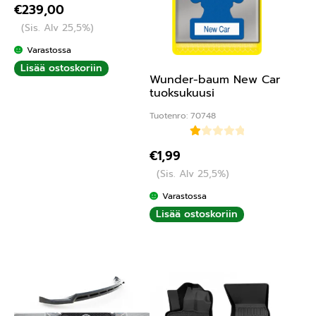
€
239,00
(Sis. Alv 25,5%)
Varastossa
Lisää ostoskoriin
Wunder-baum New Car
tuoksukuusi
Tuotenro: 70748
Ar
€
1,99
vo
(Sis. Alv 25,5%)
ste
lu
Varastossa
tu
Lisää ostoskoriin
ott
ee
sta
:
1.
00
/ 5