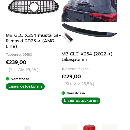
MB GLC X254 musta GT-
R maski 2023-> (AMG-
Line)
MB GLC X254 (2022->)
Tuotenro: 69180
takaspoileri
€
239,00
Tuotenro: 69786
(Sis. Alv 25,5%)
€
129,00
Varastossa
(Sis. Alv 25,5%)
Lisää ostoskoriin
Varastossa
Lisää ostoskoriin