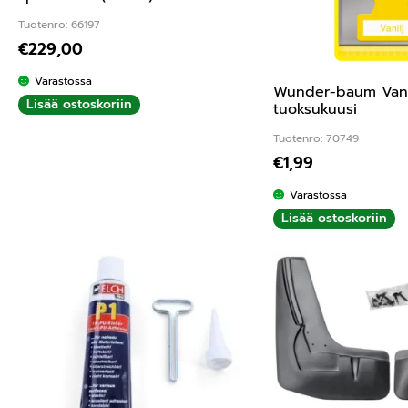
Tuotenro: 66197
€
229,00
Varastossa
Wunder-baum Vani
Lisää ostoskoriin
tuoksukuusi
Tuotenro: 70749
€
1,99
Varastossa
Lisää ostoskoriin