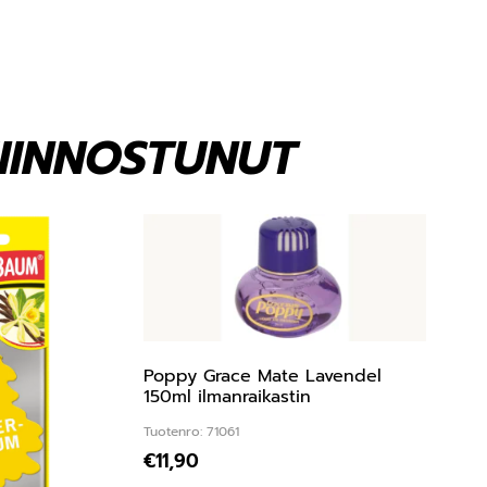
KIINNOSTUNUT
Poppy Grace Mate Lavendel
150ml ilmanraikastin
Tuotenro: 71061
€
11,90