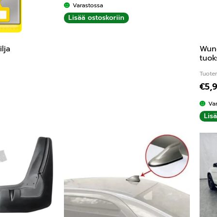
Varastossa
Lisää ostoskoriin
lja
Wun
tuok
Tuote
€
5,
Va
Lis