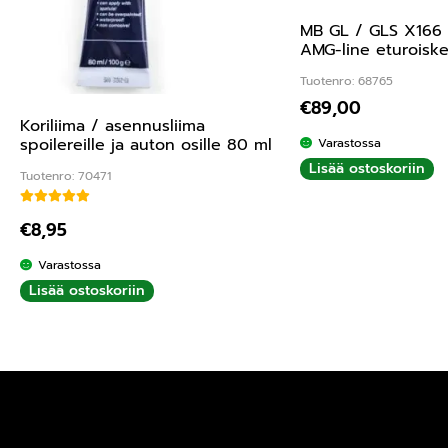
MB GL / GLS X166 
AMG-line eturoiske
Tuotenro: 68765
€
89,00
Koriliima / asennusliima
spoilereille ja auton osille 80 ml
Varastossa
Lisää ostoskoriin
Tuotenro: 70471
Arvostelu tuotteesta:
5.00
/ 5
€
8,95
Varastossa
Lisää ostoskoriin