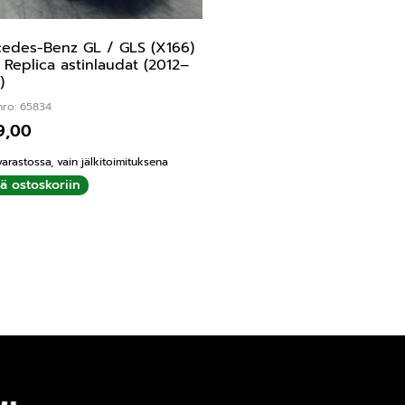
edes-Benz GL / GLS (X166)
Replica astinlaudat (2012–
)
nro: 65834
9,00
varastossa, vain jälkitoimituksena
ää ostoskoriin