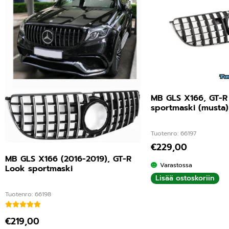
MB GLS X166, GT-R
sportmaski (musta)
Tuotenro: 66197
€
229,00
MB GLS X166 (2016-2019), GT-R
Varastossa
Look sportmaski
Lisää ostoskoriin
Tuotenro: 66198
Arvostelu tuotteesta:
3.00
/ 5
€
219,00