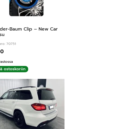
der-Baum Clip – New Car
su
nro: 70751
90
rastossa
ää ostoskoriin