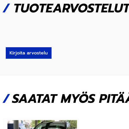
/
TUOTEARVOSTELU
Kirjoita arvostelu
SAATAT MYÖS PITÄÄ.