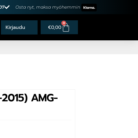
07
Osta nyt, maksa myöhemmin
0
€
0,00
-2015) AMG-