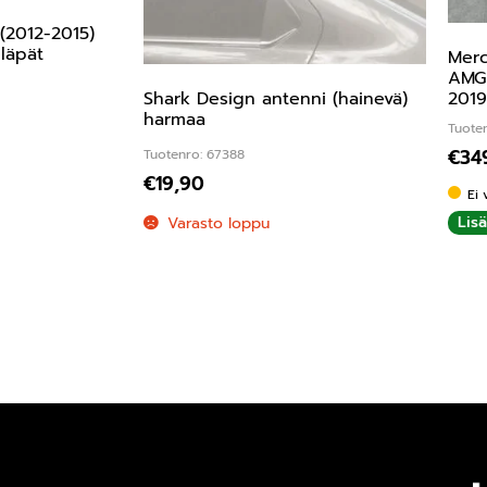
(2012-2015)
läpät
Merc
AMG 
2019
Shark Design antenni (hainevä)
harmaa
Tuote
€
34
Tuotenro: 67388
€
19,90
Ei 
Lis
Varasto loppu