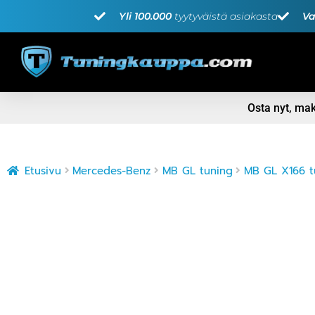
Yli 100.000
tyytyväistä asiakasta
Va
Osta nyt, m
Etusivu
Mercedes-Benz
MB GL tuning
MB GL X166 t