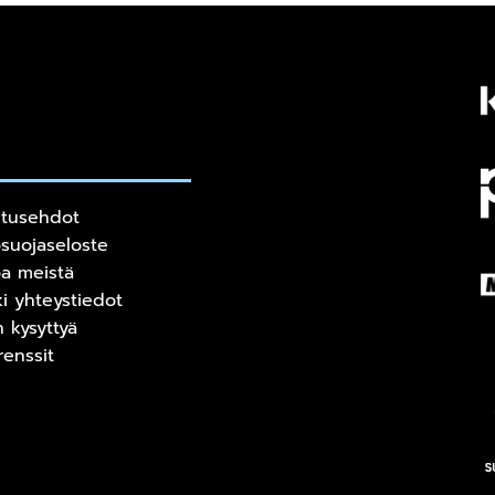
itusehdot
osuojaseloste
oa meistä
ki yhteystiedot
n kysyttyä
renssit