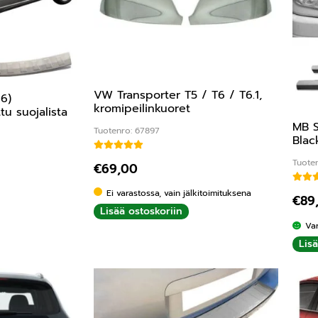
VW Transporter T5 / T6 / T6.1,
6)
kromipeilinkuoret
tu suojalista
MB S
Tuotenro: 67897
Blac
Arvostelu tuotteesta:
5.00
/ 5
Tuote
00
/ 5
€
69,00
Ei varastossa, vain jälkitoimituksena
€
89
Lisää ostoskoriin
Va
Lis