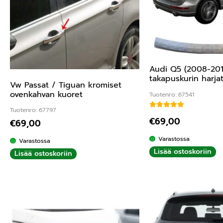
Audi Q5 (2008-201
takapuskurin harjat
Vw Passat / Tiguan kromiset
ovenkahvan kuoret
Tuotenro: 67541
Tuotenro: 67797
Arvostelu tuotteesta:
4.
€
69,00
€
69,00
Varastossa
Varastossa
Lisää ostoskoriin
Lisää ostoskoriin