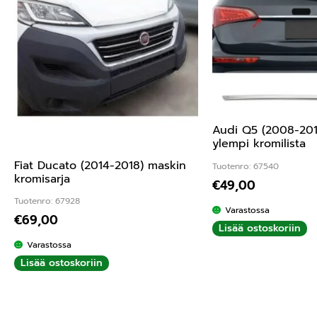
Audi Q5 (2008-201
ylempi kromilista
Fiat Ducato (2014-2018) maskin
Tuotenro: 67540
kromisarja
€
49,00
Tuotenro: 67928
Varastossa
€
69,00
Lisää ostoskoriin
Varastossa
Lisää ostoskoriin