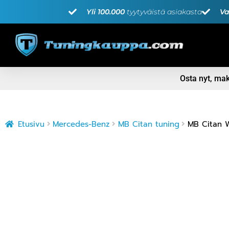
Yli 100.000
tyytyväistä asiakasta
Va
Osta nyt, m
Etusivu
Mercedes-Benz
MB Citan tuning
MB Citan W