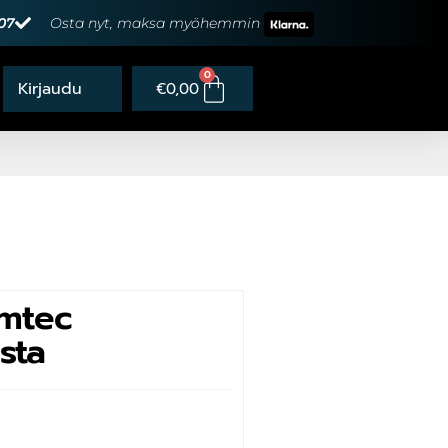
07
Osta nyt, maksa myöhemmin
0
€
0,00
mtec
sta