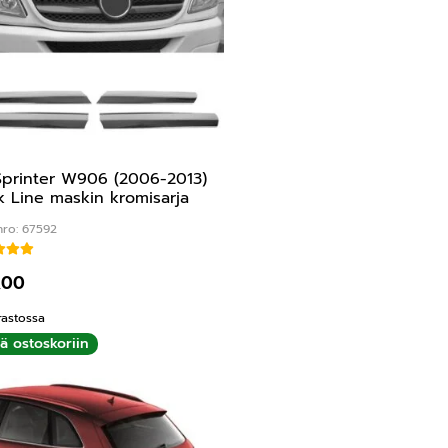
printer W906 (2006-2013)
k Line maskin kromisarja
nro: 67592
Arvostelu tuotteesta:
5.00
/ 5
,00
rastossa
ää ostoskoriin