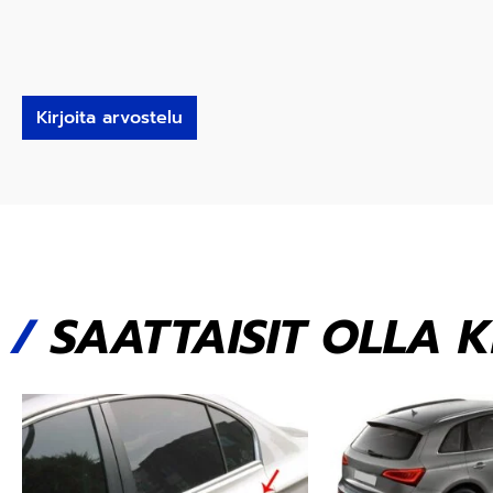
Kirjoita arvostelu
/
SAATTAISIT OLLA 