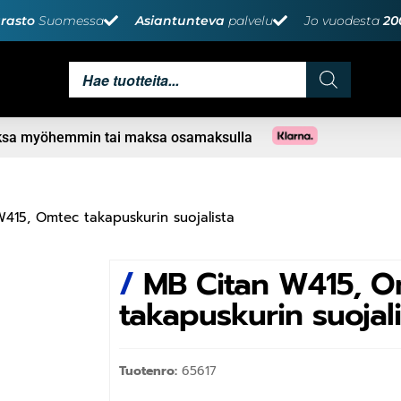
rasto
Suomessa
Asiantunteva
palvelu
Jo vuodesta
20
aksa myöhemmin tai maksa osamaksulla
415, Omtec takapuskurin suojalista
/
MB Citan W415, O
takapuskurin suojali
Tuotenro:
65617