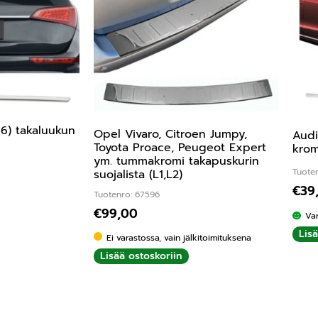
6) takaluukun
Opel Vivaro, Citroen Jumpy,
Audi
Toyota Proace, Peugeot Expert
krom
ym. tummakromi takapuskurin
Tuote
suojalista (L1,L2)
€
39
Tuotenro: 67596
€
99,00
Va
Lis
Ei varastossa, vain jälkitoimituksena
Lisää ostoskoriin