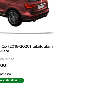
 Q5 (2016-2020) takaluukun
ilista
nro: 67542
,00
rastossa
ää ostoskoriin