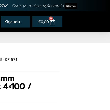
07
Osta nyt, maksa myöhemmin
0
€
0,00
, KR 57,1
5mm
t 4×100 /