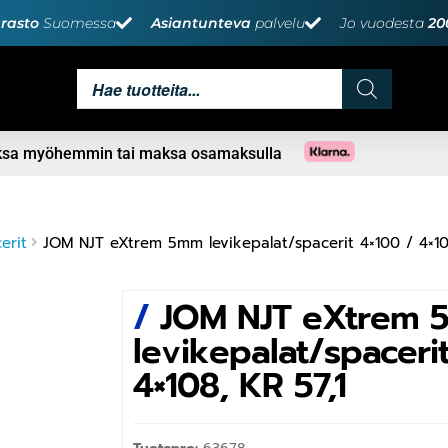
rasto
Suomessa
Asiantunteva
palvelu
Jo vuodesta
20
aksa myöhemmin tai maksa osamaksulla
erit
JOM NJT eXtrem 5mm levikepalat/spacerit 4×100 / 4×108
/
JOM NJT eXtrem 
levikepalat/spaceri
4×108, KR 57,1