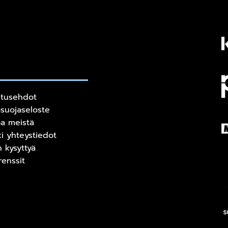
itusehdot
osuojaseloste
oa meistä
ki yhteystiedot
n kysyttyä
renssit