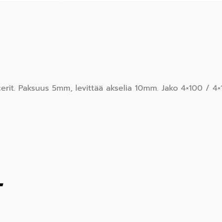
rit. Paksuus 5mm, levittää akselia 10mm. Jako 4×100 / 4×10
T