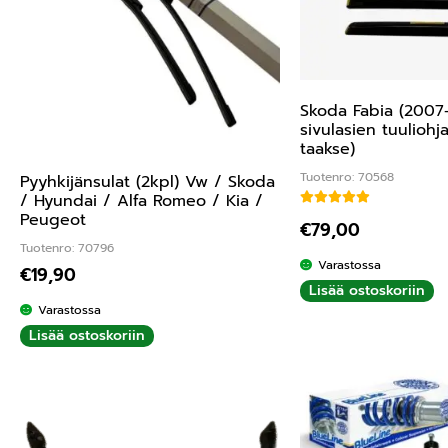
Skoda Fabia (2007
sivulasien tuuliohj
taakse)
Tuotenro: 70568
Pyyhkijänsulat (2kpl) Vw / Skoda
/ Hyundai / Alfa Romeo / Kia /
Peugeot
Arvostelu tuottees
€
79,00
Tuotenro: 70796
Varastossa
€
19,90
Lisää ostoskoriin
Varastossa
Lisää ostoskoriin