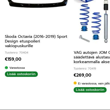
Skoda Octavia (2016-2019) Sport
Design etuspoileri
vakiopuskurille
VAG autojen JOM C
Tuotenro: 70404
säädettävä alustas
€
159,00
korkeammalla aksel
Varastossa
Tuotenro: 70419
Lisää ostoskoriin
€
269,00
Ei varastossa, vain jäl
Lisää ostoskoriin