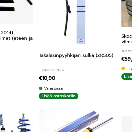
-2014)
Skod
aimet (eteen ja
viim
Tuote
Takalasinpyyhkijän sulka (ZR505)
€
59
ta:
5.00
/ 5
Ei 
Tuotenro: 70823
Lis
€
10,90
Varastossa
Lisää ostoskoriin