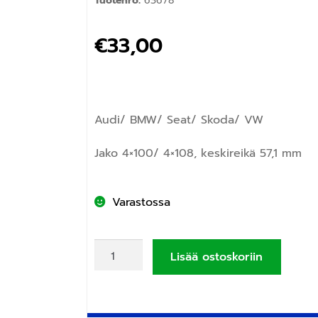
Tuotenro:
63678
€
33,00
Audi/ BMW/ Seat/ Skoda/ VW
Jako 4×100/ 4×108, keskireikä 57,1 mm
Varastossa
Lisää ostoskoriin