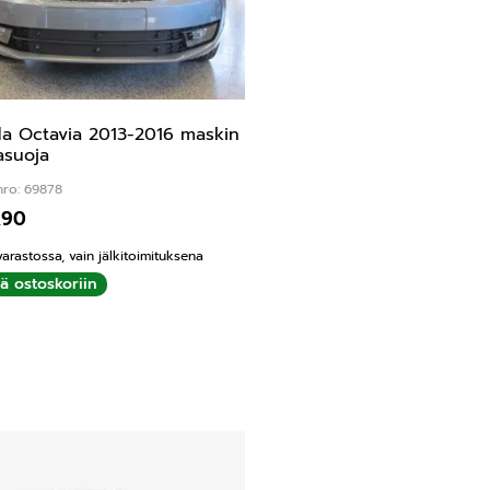
a Octavia 2013-2016 maskin
asuoja
nro: 69878
,90
varastossa, vain jälkitoimituksena
ää ostoskoriin