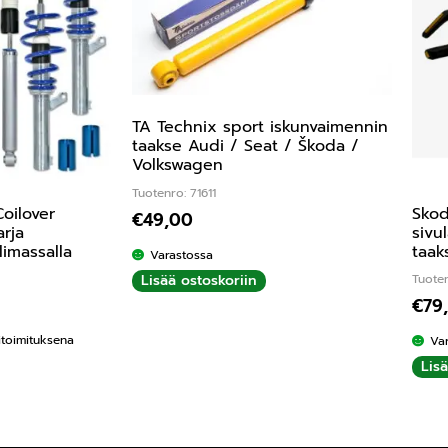
TA Technix sport iskunvaimennin
taakse Audi / Seat / Škoda /
Volkswagen
Tuotenro: 71611
oilover
Skod
€
49,00
arja
sivu
imassalla
taak
Varastossa
Lisää ostoskoriin
Tuote
€
79
kitoimituksena
Va
Lis