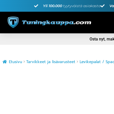
Yli 100.000
tyytyväistä asiakasta
Va
Osta nyt, m
Etusivu
Tarvikkeet ja lisävarusteet
Levikepalat / Spac