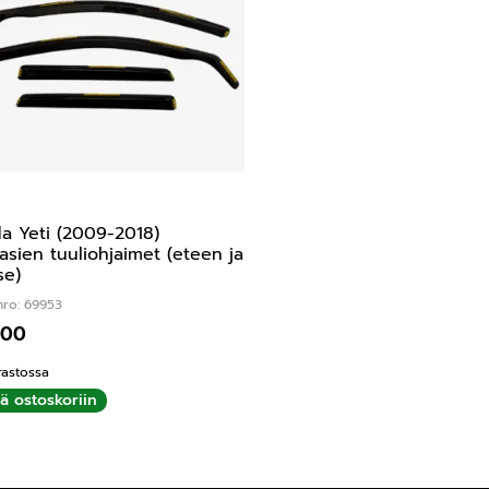
a Yeti (2009-2018)
lasien tuuliohjaimet (eteen ja
se)
nro: 69953
,00
rastossa
ää ostoskoriin