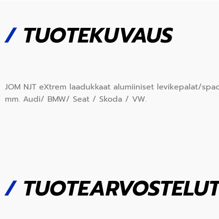
/
TUOTEKUVAUS
JOM NJT eXtrem laadukkaat alumiiniset levikepalat/space
mm. Audi/ BMW/ Seat / Skoda / VW.
/
TUOTEARVOSTELU