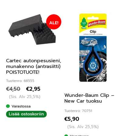
ALE!
Cartec autonpesusieni,
munakenno (antrasiitti)
POISTOTUOTE!
Tuotenro: 68555
€
4,50
€
2,95
Wunder-Baum Clip –
(Sis. Alv 25,5%)
New Car tuoksu
Varastossa
Tuotenro: 70751
Lisää ostoskoriin
€
5,90
(Sis. Alv 25,5%)