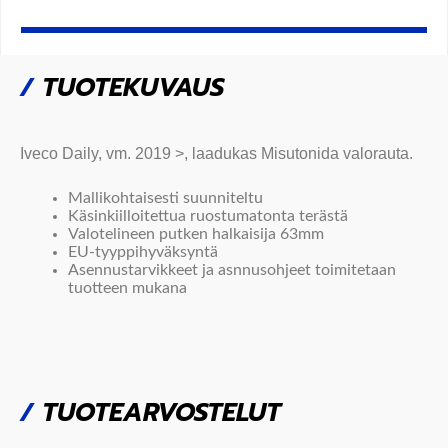
/
TUOTEKUVAUS
Iveco Daily, vm.
2019 >,
laadukas Misutonida
valorauta.
Mallikohtaisesti suunniteltu
Käsinkiilloitettua ruostumatonta terästä
Valotelineen putken halkaisija 63mm
EU-tyyppihyväksyntä
Asennustarvikkeet ja asnnusohjeet toimitetaan
tuotteen mukana
/
TUOTEARVOSTELUT