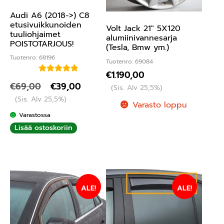
Audi A6 (2018->) C8
etusivuikkunoiden
Volt Jack 21″ 5X120
tuuliohjaimet
alumiinivannesarja
POISTOTARJOUS!
(Tesla, Bmw ym.)
Tuotenro: 68196
Tuotenro: 69084
€
1.190,00
Arvostelu
€
69,00
€
39,00
(Sis. Alv 25,5%)
tuotteesta:
(Sis. Alv 25,5%)
5.00
/ 5
Varasto loppu
Varastossa
Lisää ostoskoriin
ALE!
ALE!