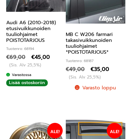
Audi A6 (2010-2018)
etusivuikkunoiden
tuuliohjaimet
MB C W206 farmari
POISTOTARJOUS
takasivuikkunoiden
tuuliohjaimet
Tuotenro: 68194
*POISTOTARJOUS*
€
69,00
€
45,00
Tuotenro: 68187
(Sis. Alv 25,5%)
€
49,00
€
35,00
Varastossa
(Sis. Alv 25,5%)
Lisää ostoskoriin
Varasto loppu
ALE!
ALE!