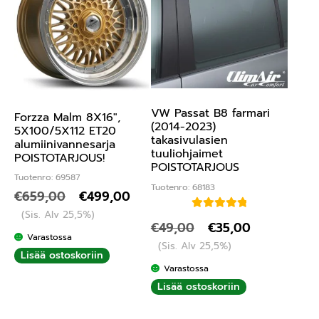
VW Passat B8 farmari
Forzza Malm 8X16″,
(2014-2023)
5X100/5X112 ET20
takasivulasien
alumiinivannesarja
tuuliohjaimet
POISTOTARJOUS!
POISTOTARJOUS
Tuotenro: 69587
Tuotenro: 68183
€
659,00
€
499,00
(Sis. Alv 25,5%)
Arvostelu
€
49,00
€
35,00
tuotteesta:
Varastossa
(Sis. Alv 25,5%)
5.00
/ 5
Lisää ostoskoriin
Varastossa
Lisää ostoskoriin