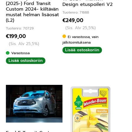
(2025-) Ford Transit
Design etuspoileri V2
Custom 2024- kiiltävän
Tuotenro: 71688
mustat helman lisäosat
€
249,00
(L2)
(Sis. Alv 25,5%)
Tuotenro: 70729
€
199,00
Ei varastossa, vain
jälkitoimituksena
(Sis. Alv 25,5%)
Lisää ostoskoriin
Varastossa
Lisää ostoskoriin