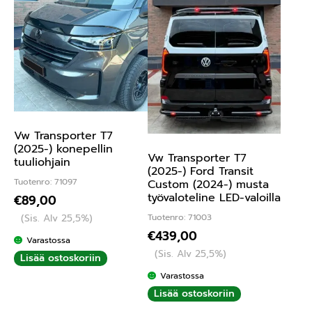
Vw Transporter T7
(2025-) konepellin
Vw Transporter T7
tuuliohjain
(2025-) Ford Transit
Tuotenro: 71097
Custom (2024-) musta
työvaloteline LED-valoilla
€
89,00
Tuotenro: 71003
(Sis. Alv 25,5%)
€
439,00
Varastossa
(Sis. Alv 25,5%)
Lisää ostoskoriin
Varastossa
Lisää ostoskoriin