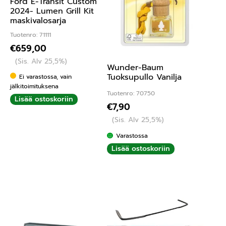
Ford E-Transit Custom
2024- Lumen Grill Kit
maskivalosarja
Tuotenro: 71111
€
659,00
(Sis. Alv 25,5%)
Wunder-Baum
Tuoksupullo Vanilja
Ei varastossa, vain
jälkitoimituksena
Tuotenro: 70750
Lisää ostoskoriin
€
7,90
(Sis. Alv 25,5%)
Varastossa
Lisää ostoskoriin