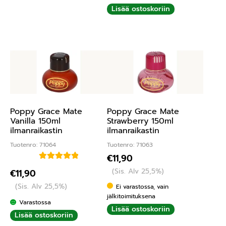
Lisää ostoskoriin
Poppy Grace Mate
Poppy Grace Mate
Vanilla 150ml
Strawberry 150ml
ilmanraikastin
ilmanraikastin
Tuotenro: 71064
Tuotenro: 71063
€
11,90
Arvostelu
(Sis. Alv 25,5%)
€
11,90
tuotteesta:
(Sis. Alv 25,5%)
Ei varastossa, vain
5.00
/ 5
jälkitoimituksena
Varastossa
Lisää ostoskoriin
Lisää ostoskoriin