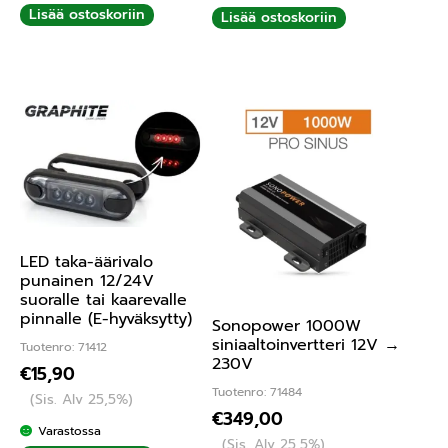
Lisää ostoskoriin
Lisää ostoskoriin
LED taka-äärivalo
punainen 12/24V
suoralle tai kaarevalle
pinnalle (E-hyväksytty)
Sonopower 1000W
siniaaltoinvertteri 12V →
Tuotenro: 71412
230V
€
15,90
Tuotenro: 71484
(Sis. Alv 25,5%)
€
349,00
Varastossa
(Sis. Alv 25,5%)