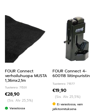
FOUR Connect
FOUR Connect 4-
verhoiluhuopa MUSTA
600118 liitinpuristin
1,36mx2,1m
Tuotenro: 71577
Tuotenro: 71531
€
19,90
€
28,90
(Sis. Alv 25,5%)
(Sis. Alv 25,5%)
Ei varastossa, vain
Varastossa
jälkitoimituksena