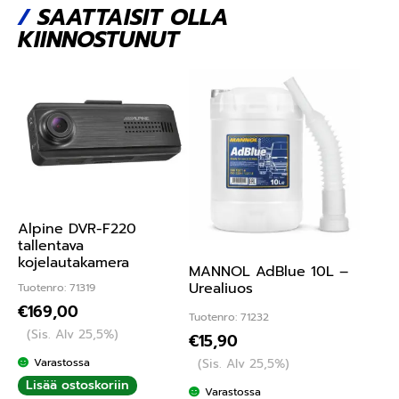
/
SAATTAISIT OLLA
KIINNOSTUNUT
Alpine DVR-F220
tallentava
kojelautakamera
MANNOL AdBlue 10L –
Urealiuos
Tuotenro: 71319
€
169,00
Tuotenro: 71232
(Sis. Alv 25,5%)
€
15,90
(Sis. Alv 25,5%)
Varastossa
Lisää ostoskoriin
Varastossa