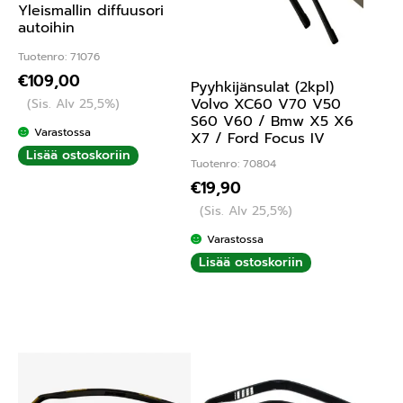
Yleismallin diffuusori
autoihin
Tuotenro: 71076
€
109,00
Pyyhkijänsulat (2kpl)
Volvo XC60 V70 V50
(Sis. Alv 25,5%)
S60 V60 / Bmw X5 X6
Varastossa
X7 / Ford Focus IV
Lisää ostoskoriin
Tuotenro: 70804
€
19,90
(Sis. Alv 25,5%)
Varastossa
Lisää ostoskoriin