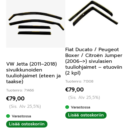
Fiat Ducato / Peugeot
Boxer / Citroën Jumper
(2006–>) sivulasien
VW Jetta (2011–2018)
tuuliohjaimet – etuoviin
sivuikkunoiden
(2 kpl)
tuuliohjaimet (eteen ja
taakse)
Tuotenro: 71308
€
79,00
Tuotenro: 71466
(Sis. Alv 25,5%)
€
79,00
(Sis. Alv 25,5%)
Varastossa
Lisää ostoskoriin
Varastossa
Lisää ostoskoriin