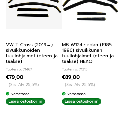
VW T-Cross (2019→)
MB W124 sedan (1985-
sivuikkunoiden
1996) sivuikkunan
tuuliohjaimet (eteen ja
tuuliohjaimet (eteen ja
taakse)
taakse) HEKO
Tuotenro: 71467
Tuotenro: 71315
€
79,00
€
89,00
(Sis. Alv 25,5%)
(Sis. Alv 25,5%)
Varastossa
Varastossa
Lisää ostoskoriin
Lisää ostoskoriin