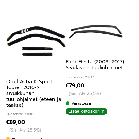
Ford Fiesta (2008–2017)
Sivulasien tuuliohjaimet
Tuotenro: 71307
Opel Astra K Sport
€
79,00
Tourer 2016->
sivuikkunan
(Sis. Alv 25,5%)
tuuliohjaimet (eteen ja
Varastossa
taakse)
Lisää ostoskoriin
Tuotenro: 71180
€
89,00
(Sis. Alv 25,5%)