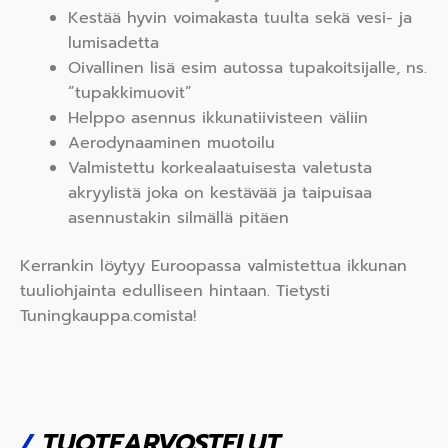
Kestää hyvin voimakasta tuulta sekä vesi- ja
lumisadetta
Oivallinen lisä esim autossa tupakoitsijalle, ns.
”tupakkimuovit”
Helppo asennus ikkunatiivisteen väliin
Aerodynaaminen muotoilu
Valmistettu korkealaatuisesta valetusta
akryylistä joka on kestävää ja taipuisaa
asennustakin silmällä pitäen
Kerrankin löytyy Euroopassa valmistettua ikkunan
tuuliohjainta edulliseen hintaan. Tietysti
Tuningkauppa.comista!
/
TUOTEARVOSTELUT