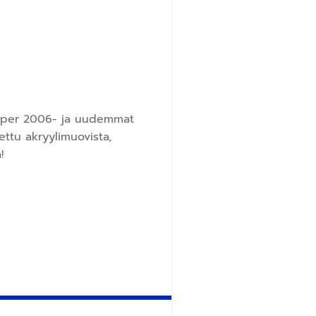
umper 2006- ja uudemmat
ettu akryylimuovista,
!