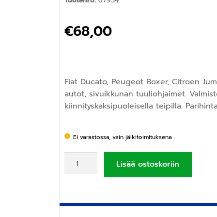
Tuotenro:
67934
€
68,00
Fiat Ducato, Peugeot Boxer, Citroen J
autot, sivuikkunan tuuliohjaimet. Valmist
kiinnityskaksipuoleisella teipillä. Parihinta
Ei varastossa, vain jälkitoimituksena
Lisää ostoskoriin