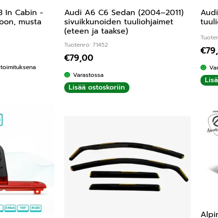
 In Cabin -
Audi A6 C6 Sedan (2004–2011)
Audi
toon, musta
sivuikkunoiden tuuliohjaimet
tuul
(eteen ja taakse)
Tuoten
Tuotenro: 71452
€
79
€
79,00
kitoimituksena
Va
Varastossa
Lis
Lisää ostoskoriin
Alpi