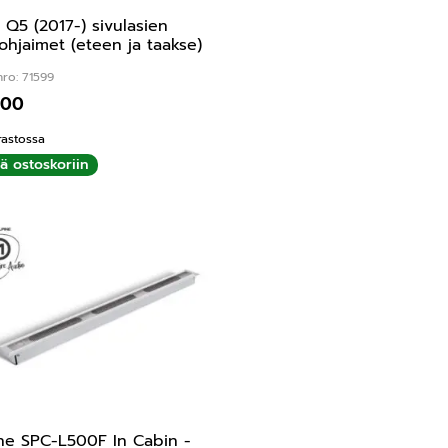
 Q5 (2017-) sivulasien
iohjaimet (eteen ja taakse)
ro: 71599
,00
rastossa
ää ostoskoriin
ne SPC-L500F In Cabin -