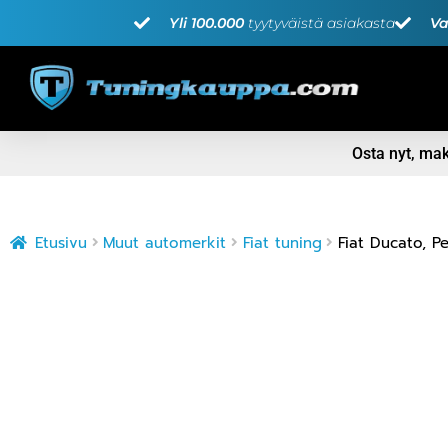
Yli 100.000
tyytyväistä asiakasta
Va
Osta nyt, m
Etusivu
Muut automerkit
Fiat tuning
Fiat Ducato, P