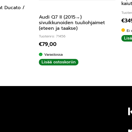
kaiu
at Ducato /
Tuoten
Audi Q7 II (2015→)
€
34
sivuikkunoiden tuuliohjaimet
(eteen ja taakse)
Ei 
Tuotenro: 71456
Lis
€
79,00
Varastossa
Lisää ostoskoriin