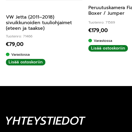
Peruutuskamera Fi
Boxer / Jumper
VW Jetta (2011–2018)
sivuikkunoiden tuuliohjaimet
Tuotenro: 71569
(eteen ja taakse)
€
179,00
Tuotenro: 71466
Varastossa
€
79,00
Lisää ostoskoriin
Varastossa
Lisää ostoskoriin
YHTEYSTIEDOT