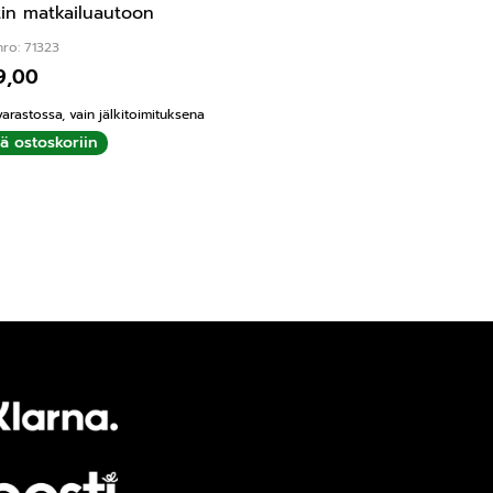
tin matkailuautoon
ro: 71323
9,00
varastossa, vain jälkitoimituksena
ää ostoskoriin