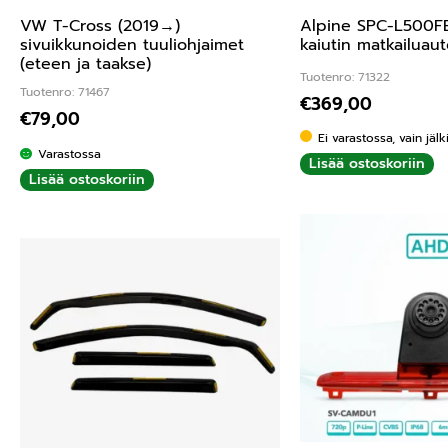
VW T-Cross (2019→)
Alpine SPC-L500FB
sivuikkunoiden tuuliohjaimet
kaiutin matkailuau
(eteen ja taakse)
Tuotenro: 71322
Tuotenro: 71467
€
369,00
€
79,00
Ei varastossa, vain jäl
Varastossa
Lisää ostoskoriin
Lisää ostoskoriin