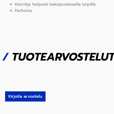
Kiinnitys helposti kaksipuoleisella teipillä
Parihinta
/
TUOTEARVOSTELU
Kirjoita arvostelu