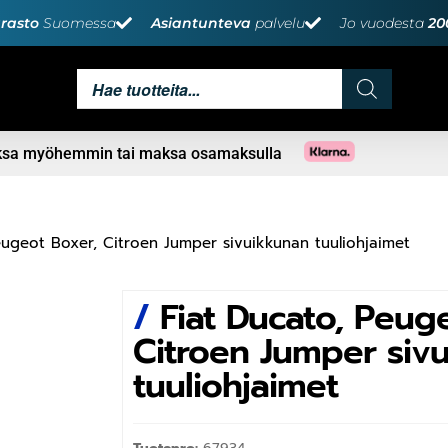
rasto
Suomessa
Asiantunteva
palvelu
Jo vuodesta
20
aksa myöhemmin tai maksa osamaksulla
eugeot Boxer, Citroen Jumper sivuikkunan tuuliohjaimet
/
Fiat Ducato, Peug
Citroen Jumper siv
tuuliohjaimet