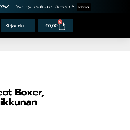
07
Osta nyt, maksa myöhemmin
0
€
0,00
eot Boxer,
uikkunan