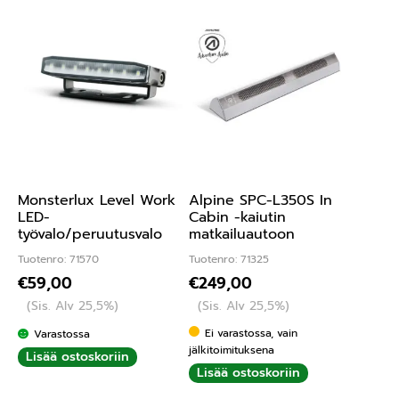
Monsterlux Level Work
Alpine SPC-L350S In
LED-
Cabin -kaiutin
työvalo/peruutusvalo
matkailuautoon
Tuotenro: 71570
Tuotenro: 71325
€
59,00
€
249,00
(Sis. Alv 25,5%)
(Sis. Alv 25,5%)
Ei varastossa, vain
Varastossa
jälkitoimituksena
Lisää ostoskoriin
Lisää ostoskoriin