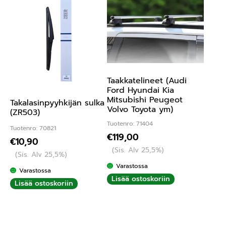
Taakkatelineet (Audi
Ford Hyundai Kia
Mitsubishi Peugeot
Takalasinpyyhkijän sulka
Volvo Toyota ym)
(ZR503)
Tuotenro: 71404
Tuotenro: 70821
€
119,00
€
10,90
(Sis. Alv 25,5%)
(Sis. Alv 25,5%)
Varastossa
Varastossa
Lisää ostoskoriin
Lisää ostoskoriin