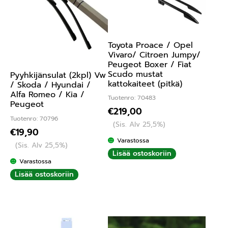
Toyota Proace / Opel
Vivaro/ Citroen Jumpy/
Peugeot Boxer / Fiat
Scudo mustat
Pyyhkijänsulat (2kpl) Vw
kattokaiteet (pitkä)
/ Skoda / Hyundai /
Alfa Romeo / Kia /
Tuotenro: 70483
Peugeot
€
219,00
Tuotenro: 70796
(Sis. Alv 25,5%)
€
19,90
Varastossa
(Sis. Alv 25,5%)
Lisää ostoskoriin
Varastossa
Lisää ostoskoriin