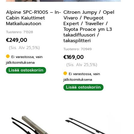
Alpine SPC-R100S – In-
Citroen Jumpy / Opel
Cabin Kaiuttimet
Vivaro / Peugeot
Matkailuautoon
Expert / Traveller /
Toyota Proace ym L3
Tuotenro: 71328
takadiffuusori /
€
249,00
takasplitteri
(Sis. Alv 25,5%)
Tuotenro: 70949
€
169,00
Ei varastossa, vain
jälkitoimituksena
(Sis. Alv 25,5%)
Lisää ostoskoriin
Ei varastossa, vain
jälkitoimituksena
Lisää ostoskoriin