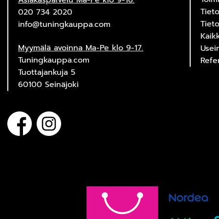
Asiakaspalvelu Ma-Pe klo 9-16.
Tiet
020 734 2020
Tiet
info@tuningkauppa.com
Kaik
Myymälä avoinna Ma-Pe klo 9-17.
Usei
Tuningkauppa.com
Refe
Tuottajankuja 5
60100 Seinäjoki