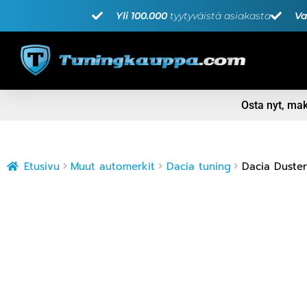
Yli 100.000
tyytyväistä asiakasta
Va
Osta nyt, m
Etusivu
Muut automerkit
Dacia tuning
Dacia Duster