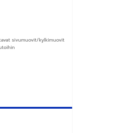
tavat sivumuovit/kylkimuovit
utoihin