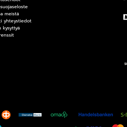
osuojaseloste
oa meistä
ki yhteystiedot
n kysyttyä
renssit