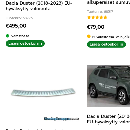
alkuperäiset sumu
Dacia Duster (2018-2023) EU-
hyväksytty valorauta
Tuotenro: 68517
Tuotenro: 68775
Arvostelu tuottees
€
495,00
€
79,00
Varastossa
Ei varastossa, vain jäl
Lisää ostoskoriin
Lisää ostoskoriin
Dacia Duster (201
EU-hyväksytty valo