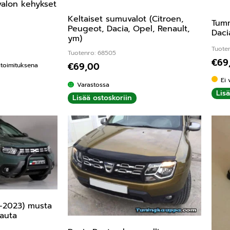
valon kehykset
Keltaiset sumuvalot (Citroen,
Tumm
Peugeot, Dacia, Opel, Renault,
Daci
ym)
ta:
5.00
/ 5
Tuote
Tuotenro: 68505
€
69
€
69,00
kitoimituksena
Ei 
Varastossa
Lis
Lisää ostoskoriin
8-2023) musta
rauta