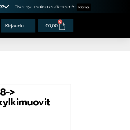
07
Osta nyt, maksa myöhemmin
0
€
0,00
18->
kylkimuovit