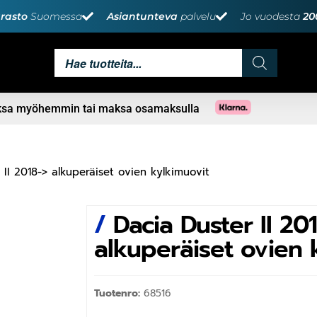
rasto
Suomessa
Asiantunteva
palvelu
Jo vuodesta
20
aksa myöhemmin tai maksa osamaksulla
 II 2018-> alkuperäiset ovien kylkimuovit
/
Dacia Duster II 20
alkuperäiset ovien 
Tuotenro:
68516