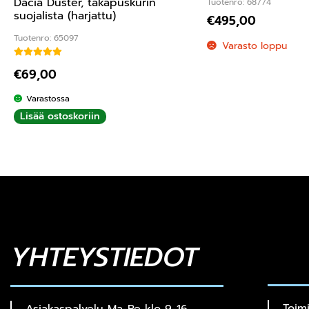
Dacia Duster, takapuskurin
Tuotenro: 68774
suojalista (harjattu)
€
495,00
Tuotenro: 65097
Varasto loppu
Arvostelu tuotteesta:
4.00
/ 5
€
69,00
Varastossa
Lisää ostoskoriin
YHTEYSTIEDOT
Toim