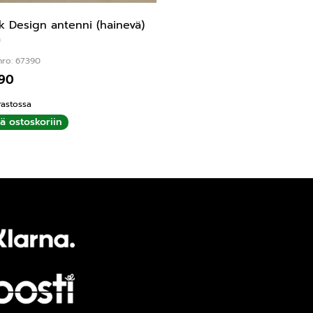
k Design antenni (hainevä)
a
nro: 67390
,90
rastossa
ää ostoskoriin