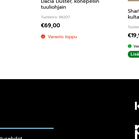
Dacia Duster, konepellin
tuuliohjain
Shar
kult
Tuotenro: 66207
€
69,00
Tuote
€
19
Varasto loppu
Va
Lis
itusehdot