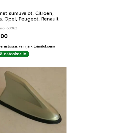
at sumuvalot, Citroen,
a, Opel, Peugeot, Renault
nro: 68063
,00
varastossa, vain jälkitoimituksena
ää ostoskoriin