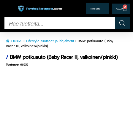
0
€
0,00
Etusivu
Lifestyle tuotteet ja lahjakortit
BMW potkuauto (Baby
Racer III, valkoinen/pinkki)
/
BMW potkuauto (Baby Racer III, valkoinen/pinkki)
Tuotenro:
66555