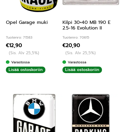
Opel Garage muki
Kilpi 30×40 MB 190 E
2.5-16 Evolution II
Tuotenro: 71583
Tuotenro: 70615
€
12,90
€
20,90
(Sis. Alv 25,5%)
(Sis. Alv 25,5%)
Varastossa
Varastossa
Lisää ostoskoriin
Lisää ostoskoriin