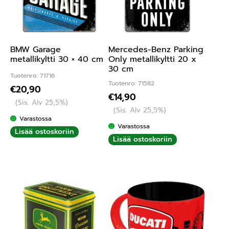
BMW Garage
Mercedes-Benz Parking
metallikyltti 30 × 40 cm
Only metallikyltti 20 x
30 cm
Tuotenro: 71716
Tuotenro: 71582
€
20,90
€
14,90
(Sis. Alv 25,5%)
(Sis. Alv 25,5%)
Varastossa
Varastossa
Lisää ostoskoriin
Lisää ostoskoriin