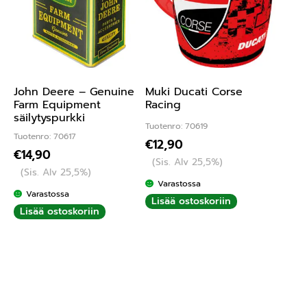
John Deere – Genuine
Muki Ducati Corse
Farm Equipment
Racing
säilytyspurkki
Tuotenro: 70619
Tuotenro: 70617
€
12,90
€
14,90
(Sis. Alv 25,5%)
(Sis. Alv 25,5%)
Varastossa
Varastossa
Lisää ostoskoriin
Lisää ostoskoriin