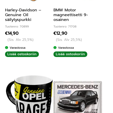
Harley-Davidson –
BMW Motor
Genuine Oil
magneettisetti 9-
säilytyspurkki
osainen
Tuotenro: 70899
Tuotenro: 71708
€
14,90
€
12,90
(Sis. Alv 25,5%)
(Sis. Alv 25,5%)
Varastossa
Varastossa
Lisää ostoskoriin
Lisää ostoskoriin