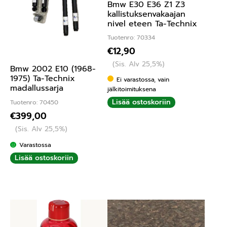
Bmw E30 E36 Z1 Z3
kallistuksenvakaajan
nivel eteen Ta-Technix
Tuotenro: 70334
€
12,90
(Sis. Alv 25,5%)
Bmw 2002 E10 (1968-
1975) Ta-Technix
Ei varastossa, vain
madallussarja
jälkitoimituksena
Lisää ostoskoriin
Tuotenro: 70450
€
399,00
(Sis. Alv 25,5%)
Varastossa
Lisää ostoskoriin