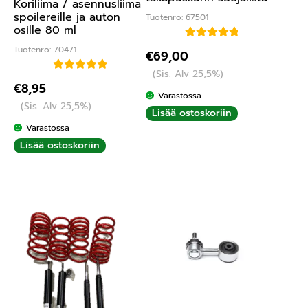
Koriliima / asennusliima
spoilereille ja auton
Tuotenro: 67501
osille 80 ml
Arvostelu
Tuotenro: 70471
€
69,00
tuotteesta:
(Sis. Alv 25,5%)
5.00
/ 5
Arvostelu
€
8,95
tuotteesta:
Varastossa
(Sis. Alv 25,5%)
5.00
/ 5
Lisää ostoskoriin
Varastossa
Lisää ostoskoriin