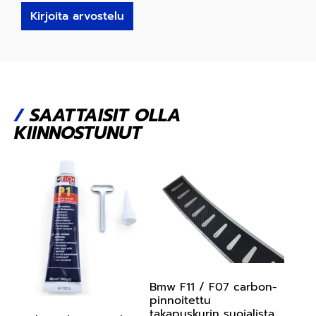
Kirjoita arvostelu
/
SAATTAISIT OLLA
KIINNOSTUNUT
Bmw F11 / F07 carbon-
pinnoitettu
takapuskurin suojalista