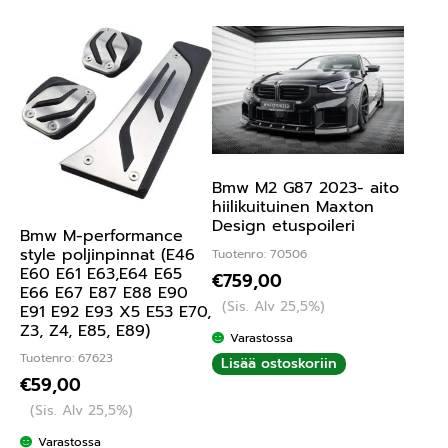
Bmw M2 G87 2023- aito
hiilikuituinen Maxton
Design etuspoileri
Bmw M-performance
style poljinpinnat (E46
Tuotenro: 70506
E60 E61 E63,E64 E65
€
759,00
E66 E67 E87 E88 E90
(Sis. Alv 25,5%)
E91 E92 E93 X5 E53 E70,
Z3, Z4, E85, E89)
Varastossa
Tuotenro: 67623
Lisää ostoskoriin
€
59,00
(Sis. Alv 25,5%)
Varastossa