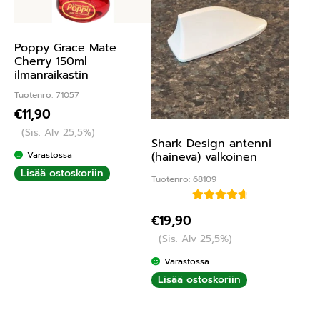
Poppy Grace Mate
Cherry 150ml
ilmanraikastin
Tuotenro: 71057
€
11,90
(Sis. Alv 25,5%)
Shark Design antenni
Varastossa
(hainevä) valkoinen
Lisää ostoskoriin
Tuotenro: 68109
Arvostelu
€
19,90
tuotteesta:
(Sis. Alv 25,5%)
4.75
/ 5
Varastossa
Lisää ostoskoriin