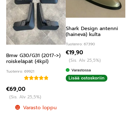
Shark Design antenni
(hainevä) kulta
Tuotenro: 67390
€
19,90
Bmw G30/G31 (2017->)
(Sis. Alv 25,5%)
roiskeläpät (4kpl)
Varastossa
Tuotenro: 69921
Lisää ostoskoriin
Arvostelu
€
69,00
tuotteesta:
(Sis. Alv 25,5%)
5.00
/ 5
Varasto loppu