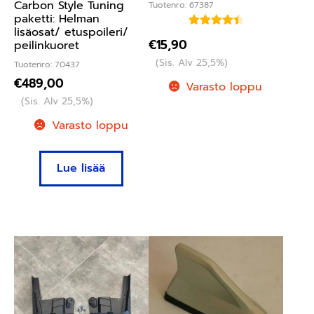
Carbon Style Tuning
Tuotenro: 67387
paketti: Helman
lisäosat/ etuspoileri/
Arvostelu
€
15,90
peilinkuoret
tuotteesta:
(Sis. Alv 25,5%)
Tuotenro: 70437
4.60
/ 5
€
489,00
Varasto loppu
(Sis. Alv 25,5%)
Varasto loppu
Lue lisää