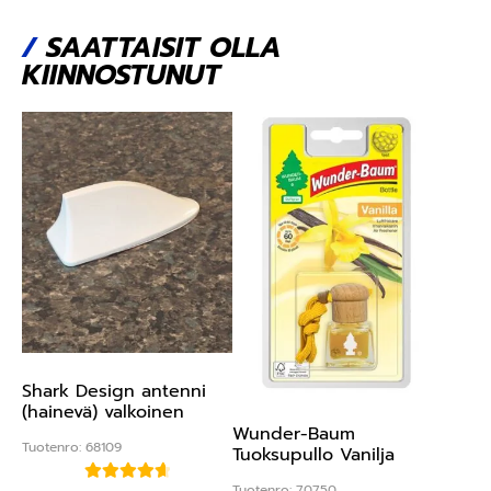
/
SAATTAISIT OLLA
KIINNOSTUNUT
Shark Design antenni
(hainevä) valkoinen
Wunder-Baum
Tuotenro: 68109
Tuoksupullo Vanilja
Tuotenro: 70750