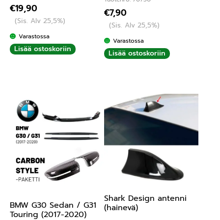
Arvostelu
€
19,90
€
7,90
tuotteesta:
(Sis. Alv 25,5%)
4.75
/ 5
(Sis. Alv 25,5%)
Varastossa
Varastossa
Lisää ostoskoriin
Lisää ostoskoriin
Shark Design antenni
BMW G30 Sedan / G31
(hainevä)
Touring (2017-2020)