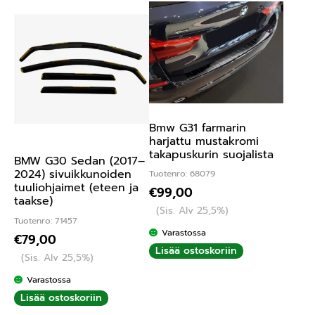
Bmw G31 farmarin
harjattu mustakromi
takapuskurin suojalista
BMW G30 Sedan (2017–
2024) sivuikkunoiden
Tuotenro: 68079
tuuliohjaimet (eteen ja
€
99,00
taakse)
(Sis. Alv 25,5%)
Tuotenro: 71457
Varastossa
€
79,00
Lisää ostoskoriin
(Sis. Alv 25,5%)
Varastossa
Lisää ostoskoriin