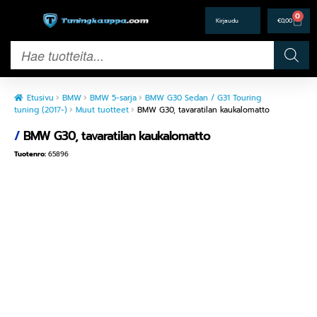
0
€
0,00
Etusivu
BMW
BMW 5-sarja
BMW G30 Sedan / G31 Touring
tuning (2017-)
Muut tuotteet
BMW G30, tavaratilan kaukalomatto
/
BMW G30, tavaratilan kaukalomatto
Tuotenro:
65896