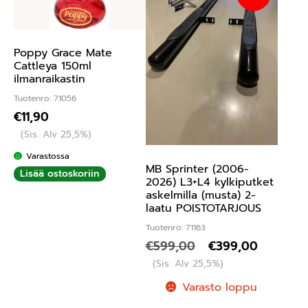
Poppy Grace Mate
Cattleya 150ml
ilmanraikastin
Tuotenro: 71056
€
11,90
(Sis. Alv 25,5%)
Varastossa
MB Sprinter (2006-
Lisää ostoskoriin
2026) L3+L4 kylkiputket
askelmilla (musta) 2-
laatu POISTOTARJOUS
Tuotenro: 71163
€
599,00
€
399,00
(Sis. Alv 25,5%)
Varasto loppu