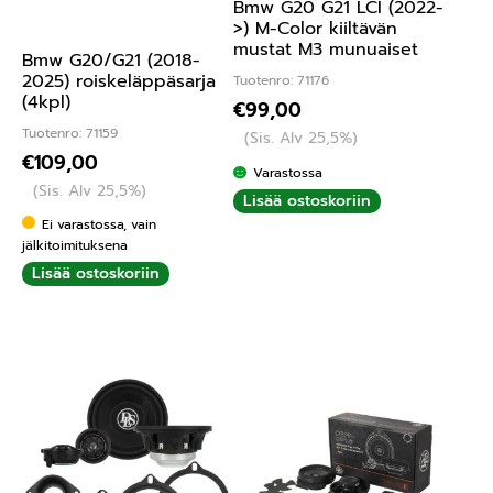
Bmw G20 G21 LCI (2022-
>) M-Color kiiltävän
mustat M3 munuaiset
Bmw G20/G21 (2018-
2025) roiskeläppäsarja
Tuotenro: 71176
(4kpl)
€
99,00
Tuotenro: 71159
(Sis. Alv 25,5%)
€
109,00
Varastossa
(Sis. Alv 25,5%)
Lisää ostoskoriin
Ei varastossa, vain
jälkitoimituksena
Lisää ostoskoriin