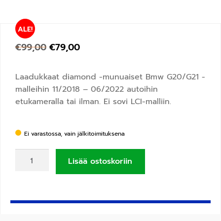
ALE!
€
99,00
€
79,00
Laadukkaat diamond -munuaiset Bmw G20/G21 -
malleihin 11/2018 – 06/2022 autoihin
etukameralla tai ilman. Ei sovi LCI-malliin.
Ei varastossa, vain jälkitoimituksena
Lisää ostoskoriin