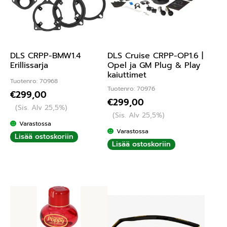
DLS CRPP-BMW1.4
DLS Cruise CRPP-OP1.6 |
Erillissarja
Opel ja GM Plug & Play
kaiuttimet
Tuotenro: 70968
Tuotenro: 70976
€
299,00
€
299,00
(Sis. Alv 25,5%)
(Sis. Alv 25,5%)
Varastossa
Varastossa
Lisää ostoskoriin
Lisää ostoskoriin