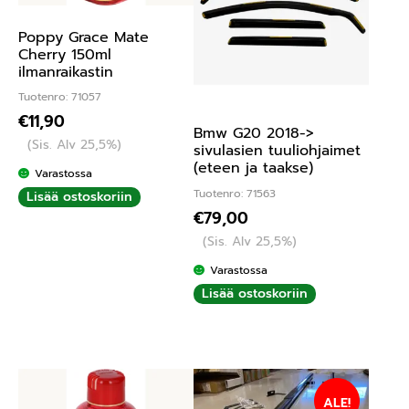
Poppy Grace Mate
Cherry 150ml
ilmanraikastin
Tuotenro: 71057
€
11,90
Bmw G20 2018->
(Sis. Alv 25,5%)
sivulasien tuuliohjaimet
(eteen ja taakse)
Varastossa
Tuotenro: 71563
Lisää ostoskoriin
€
79,00
(Sis. Alv 25,5%)
Varastossa
Lisää ostoskoriin
ALE!