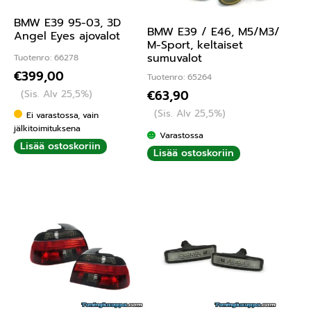
BMW E39 95-03, 3D
BMW E39 / E46, M5/M3/
Angel Eyes ajovalot
M-Sport, keltaiset
sumuvalot
Tuotenro: 66278
€
399,00
Tuotenro: 65264
(Sis. Alv 25,5%)
€
63,90
(Sis. Alv 25,5%)
Ei varastossa, vain
jälkitoimituksena
Varastossa
Lisää ostoskoriin
Lisää ostoskoriin