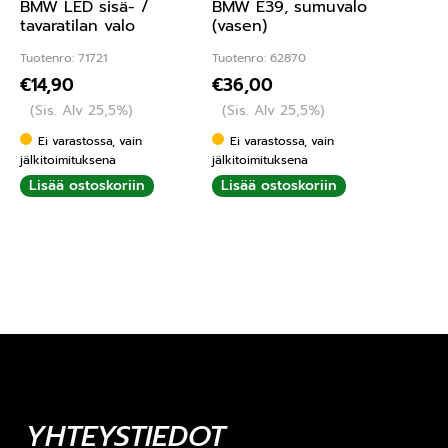
BMW LED sisä- /
BMW E39, sumuvalo
tavaratilan valo
(vasen)
Tuotenro: 71721
Tuotenro: 62870
€
14,90
€
36,00
(Sis. Alv 25,5%)
(Sis. Alv 25,5%)
Ei varastossa, vain
Ei varastossa, vain
jälkitoimituksena
jälkitoimituksena
Lisää ostoskoriin
Lisää ostoskoriin
YHTEYSTIEDOT