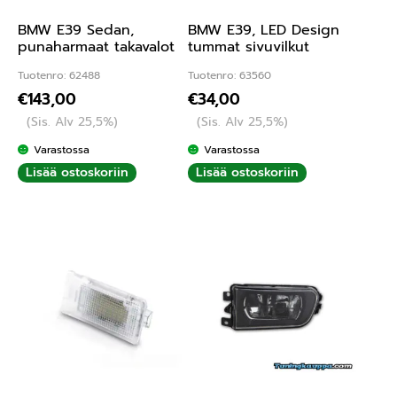
BMW E39 Sedan,
BMW E39, LED Design
punaharmaat takavalot
tummat sivuvilkut
Tuotenro: 62488
Tuotenro: 63560
€
143,00
€
34,00
(Sis. Alv 25,5%)
(Sis. Alv 25,5%)
Varastossa
Varastossa
Lisää ostoskoriin
Lisää ostoskoriin