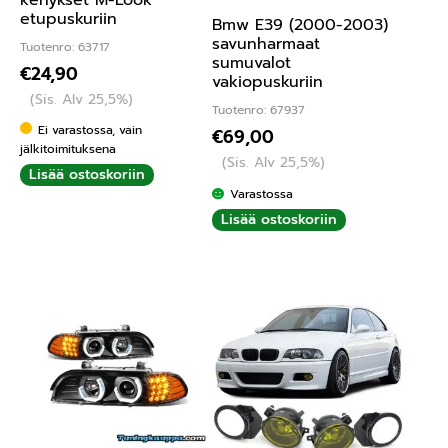
etupuskuriin
Bmw E39 (2000-2003)
savunharmaat
Tuotenro: 63717
sumuvalot
€
24,90
vakiopuskuriin
(Sis. Alv 25,5%)
Tuotenro: 67937
Ei varastossa, vain
€
69,00
jälkitoimituksena
(Sis. Alv 25,5%)
Lisää ostoskoriin
Varastossa
Lisää ostoskoriin