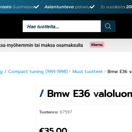
rasto
Suomessa
Asiantunteva
palvelu
Jo vuodesta
20
aksa myöhemmin tai maksa osamaksulla
 / Compact tuning (1991-1998)
Muut tuotteet
Bmw E36 v
/
Bmw E36 valoluo
Tuotenro:
67597
€
35,00