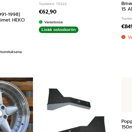
Bmw 
Tuotenro: 70322
15 A
€
62,90
91-1998)
Tuote
jaimet HEKO
Varastossa
€
84
Lisää ostoskoriin
V
kitoimituksena
Popp
150m