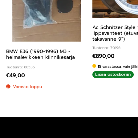
Ac Schnitzer Style
lippavanteet (etuv
takavanne 9″)
Tuotenro: 70196
BMW E36 (1990-1996) M3 -
€
890,00
helmalevikkeen kiinnikesarja
Ei varastossa, vain jäl
Tuotenro: 68535
Lisää ostoskoriin
€
49,00
Varasto loppu