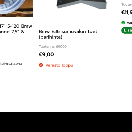
Tuote
€
11,
Va
 17″ 5×120 Bmw
Lis
Bmw E36 sumuvalon tuet
anne 7,5″ &
(parihinta)
Tuotenro: 69066
€
9,00
kitoimituksena
Varasto loppu