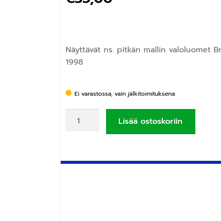
Näyttävät ns. pitkän mallin valoluomet 
1998
Ei varastossa, vain jälkitoimituksena
Lisää ostoskoriin