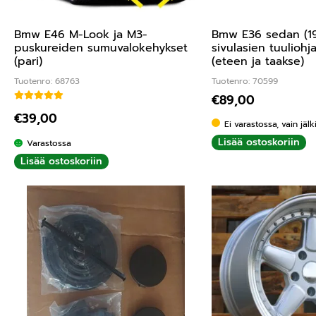
Bmw E46 M-Look ja M3-
Bmw E36 sedan (19
puskureiden sumuvalokehykset
sivulasien tuulioh
(pari)
(eteen ja taakse)
Tuotenro: 68763
Tuotenro: 70599
€
89,00
Arvostelu tuotteesta:
4.00
/ 5
€
39,00
Ei varastossa, vain jäl
Lisää ostoskoriin
Varastossa
Lisää ostoskoriin