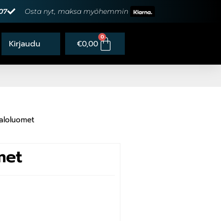
07
Osta nyt, maksa myöhemmin
0
€
0,00
aloluomet
met