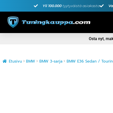
Yli 100.000
tyytyväistä asiakasta
Va
Osta nyt, m
Etusivu
BMW
BMW 3-sarja
BMW E36 Sedan / Touring