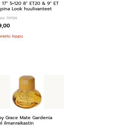
17″ 5×120 8″ ET20 & 9″ ET
lpina Look huulivanteet
nro: 70704
9,00
arasto loppu
y Grace Mate Gardenia
l ilmanraikastin