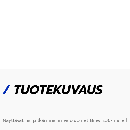
/
TUOTEKUVAUS
Näyttävät ns. pitkän mallin valoluomet Bmw E36-malleih