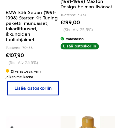
(1991-1999) Maxton
Design helman lisäosat
BMW E36 Sedan (1991-
Tuotenro: 71474
1998) Starter Kit Tuning
€
199,00
paketti: munuaiset,
takadiffuusori,
(Sis. Alv 25,5%)
ikkunoiden
Varastossa
tuuliohjaimet
Lisää ostoskoriin
Tuotenro: 70438
€
107,90
(Sis. Alv 25,5%)
Ei varastossa, vain
jälkitoimituksena
Lisää ostoskoriin