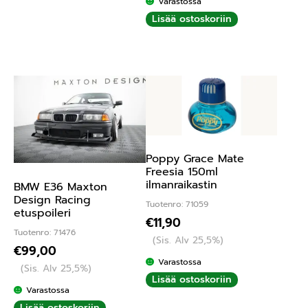
Varastossa
tu
Lisää ostoskoriin
ott
ee
sta
:
1.
00
/ 5
Poppy Grace Mate
Freesia 150ml
ilmanraikastin
BMW E36 Maxton
Design Racing
Tuotenro: 71059
etuspoileri
€
11,90
Tuotenro: 71476
(Sis. Alv 25,5%)
€
99,00
Varastossa
(Sis. Alv 25,5%)
Lisää ostoskoriin
Varastossa
Lisää ostoskoriin