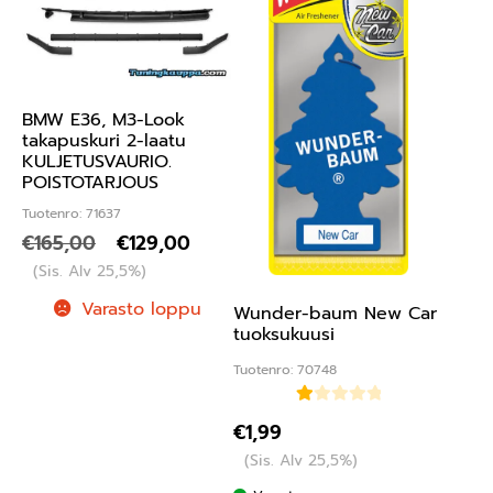
BMW E36, M3-Look
takapuskuri 2-laatu
KULJETUSVAURIO.
POISTOTARJOUS
Tuotenro: 71637
€
165,00
€
129,00
(Sis. Alv 25,5%)
Varasto loppu
Wunder-baum New Car
tuoksukuusi
Tuotenro: 70748
Ar
€
1,99
vo
(Sis. Alv 25,5%)
ste
lu