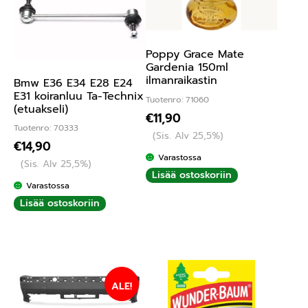
Poppy Grace Mate
Gardenia 150ml
ilmanraikastin
Bmw E36 E34 E28 E24
E31 koiranluu Ta-Technix
Tuotenro: 71060
(etuakseli)
€
11,90
Tuotenro: 70333
(Sis. Alv 25,5%)
€
14,90
Varastossa
(Sis. Alv 25,5%)
Lisää ostoskoriin
Varastossa
Lisää ostoskoriin
ALE!