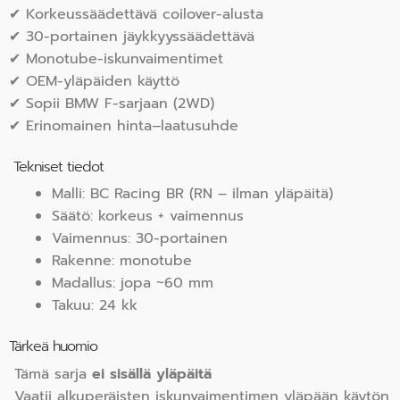
✔ Korkeussäädettävä coilover-alusta
✔ 30-portainen jäykkyyssäädettävä
✔ Monotube-iskunvaimentimet
✔ OEM-yläpäiden käyttö
✔ Sopii BMW F-sarjaan (2WD)
✔ Erinomainen hinta–laatusuhde
Tekniset tiedot
Malli: BC Racing BR (RN – ilman yläpäitä)
Säätö: korkeus + vaimennus
Vaimennus: 30-portainen
Rakenne: monotube
Madallus: jopa ~60 mm
Takuu: 24 kk
Tärkeä huomio
Tämä sarja
ei sisällä yläpäitä
Vaatii alkuperäisten iskunvaimentimen yläpään käytön