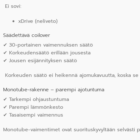
Ei sovi:
xDrive (neliveto)
Säädettävä coilover
✔ 30-portainen vaimennuksen säätö
✔ Korkeudensäätö erillään jousesta
✔ Jousen esijännityksen säätö
Korkeuden säätö ei heikennä ajomukavuutta, koska se o
Monotube-rakenne – parempi ajotuntuma
✔ Tarkempi ohjaustuntuma
✔ Parempi lämmönkesto
✔ Tasaisempi vaimennus
Monotube-vaimentimet ovat suorituskyvyltään selvästi pa