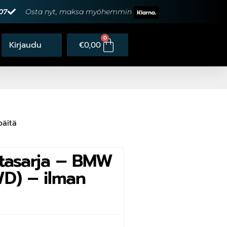
07
Osta nyt, maksa myöhemmin
0
€
0,00
päitä
tasarja – BMW
WD) – ilman