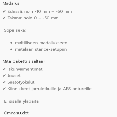
Madallus
✔ Edessä: noin +10 mm – -60 mm
✔ Takana: noin 0 – -50 mm
Sopii sekä:
maltilliseen madallukseen
matalaan stance-setupiin
Mitä paketti sisältää?
✔ Iskunvaimentimet
✔ Jouset
✔ Säätötyökalut
✔ Kiinnikkeet jarruletkuille ja ABS-antureille
Ei sisällä yläpäitä
Ominaisuudet