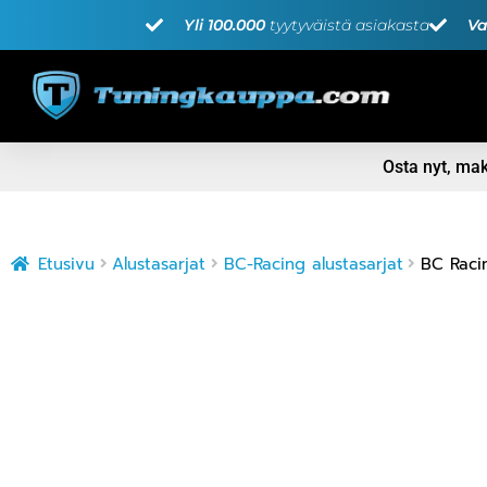
Yli 100.000
tyytyväistä asiakasta
Va
Osta nyt, m
Etusivu
Alustasarjat
BC-Racing alustasarjat
BC Raci