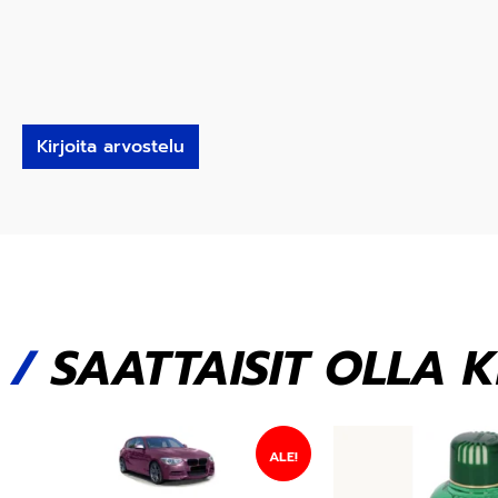
Kirjoita arvostelu
/
SAATTAISIT OLLA 
ALE!