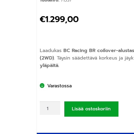
Tuotenro:
71537
€
1.299,00
Laadukas
BC Racing BR coilover-alustas
(2WD)
. Täysin säädettävä korkeus ja jäy
yläpäitä.
Varastossa
Lisää ostoskoriin