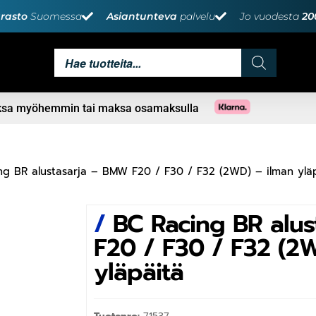
rasto
Suomessa
Asiantunteva
palvelu
Jo vuodesta
20
aksa myöhemmin tai maksa osamaksulla
ng BR alustasarja – BMW F20 / F30 / F32 (2WD) – ilman ylä
/
BC Racing BR alus
F20 / F30 / F32 (2
yläpäitä