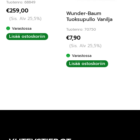
Tuotenro: 68849
€
259,00
Wunder-Baum
(Sis. Alv 25,5%)
Tuoksupullo Vanilja
Varastossa
Tuotenro: 70750
Lisää ostoskoriin
€
7,90
(Sis. Alv 25,5%)
Varastossa
Lisää ostoskoriin