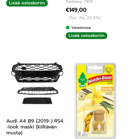
Tuotenro: 71617
Lisää ostoskoriin
€
149,00
(Sis. Alv 25,5%)
Varastossa
Lisää ostoskoriin
Audi A4 B9 (2019-) RS4
-look maski (kiiltävän
musta)