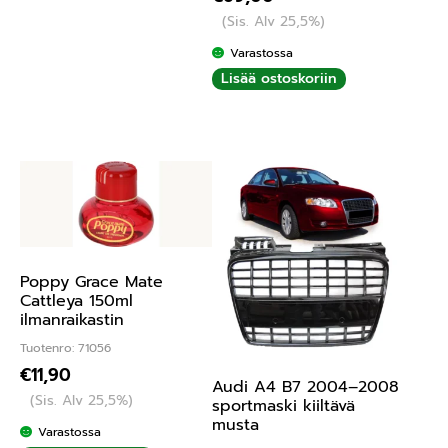
(Sis. Alv 25,5%)
Varastossa
Lisää ostoskoriin
Poppy Grace Mate
Cattleya 150ml
ilmanraikastin
Tuotenro: 71056
€
11,90
Audi A4 B7 2004–2008
(Sis. Alv 25,5%)
sportmaski kiiltävä
musta
Varastossa