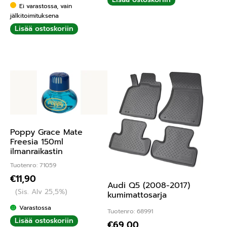
Ei varastossa, vain
jälkitoimituksena
Lisää ostoskoriin
Poppy Grace Mate
Freesia 150ml
ilmanraikastin
Tuotenro: 71059
€
11,90
Audi Q5 (2008-2017)
(Sis. Alv 25,5%)
kumimattosarja
Varastossa
Tuotenro: 68991
Lisää ostoskoriin
€
69,00