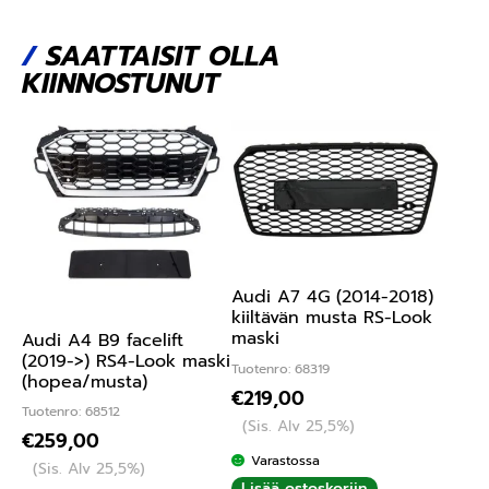
/
SAATTAISIT OLLA
KIINNOSTUNUT
Audi A7 4G (2014-2018)
kiiltävän musta RS-Look
maski
Audi A4 B9 facelift
(2019->) RS4-Look maski
Tuotenro: 68319
(hopea/musta)
€
219,00
Tuotenro: 68512
(Sis. Alv 25,5%)
€
259,00
Varastossa
(Sis. Alv 25,5%)
Lisää ostoskoriin