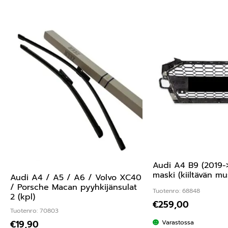
Audi A4 B9 (2019-
maski (kiiltävän mu
Audi A4 / A5 / A6 / Volvo XC40
/ Porsche Macan pyyhkijänsulat
Tuotenro: 68848
2 (kpl)
€
259,00
Tuotenro: 70803
Varastossa
€
19,90