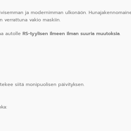
iivisemman ja modernimman ulkonäön. Hunajakennomainen
 verrattuna vakio maskiin.
aa autolle
RS-tyylisen ilmeen ilman suuria muutoksia
.
 tekee siitä monipuolisen päivityksen.
oka: