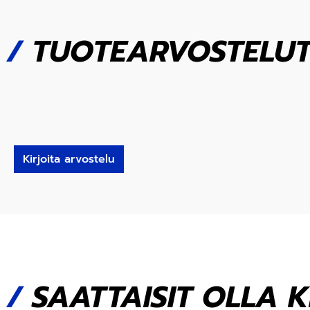
/
TUOTEARVOSTELU
Kirjoita arvostelu
/
SAATTAISIT OLLA 