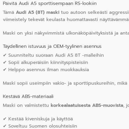
Päivitä Audi A5 sporttisempaan RS-lookiin
Tämä
Audi A5 (8T) maski
tuo autoon selkeästi aggress
viimeistely tekevät keulasta huomattavasti näyttävämmän
Maski on yksi näkyvimmistä ulkonäköpäivityksistä ja ant
Täydellinen istuvuus ja OEM-tyylinen asennus
✔ Suunniteltu suoraan Audi A5 8T -malleihin
✔ Sopii alkuperäisiin kiinnityspisteisiin
✔ Helppo asennus ilman muokkauksia
Maski sopii useimpiin vakio- ja sporttipuskureihin, mikä
Kestävä ABS-materiaali
Maski on valmistettu
korkealaatuisesta ABS-muovista
, j
✔ Kestää kiveniskuja ja käyttöä
✔ Soveltuu Suomen olosuhteisiin