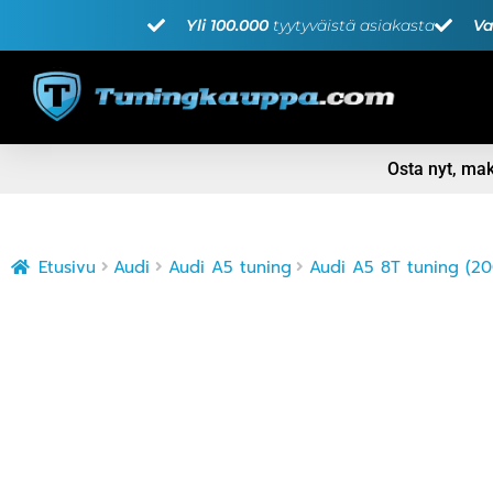
Yli 100.000
tyytyväistä asiakasta
Va
Osta nyt, m
Etusivu
Audi
Audi A5 tuning
Audi A5 8T tuning (20