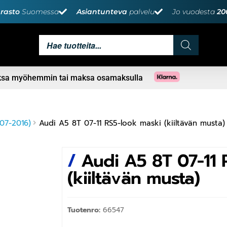
rasto
Suomessa
Asiantunteva
palvelu
Jo vuodesta
20
aksa myöhemmin tai maksa osamaksulla
07-2016)
Audi A5 8T 07-11 RS5-look maski (kiiltävän musta)
/
Audi A5 8T 07-11 
(kiiltävän musta)
Tuotenro:
66547