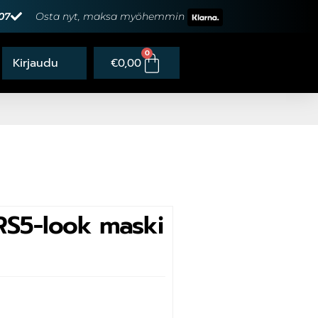
07
Osta nyt, maksa myöhemmin
0
€
0,00
RS5-look maski