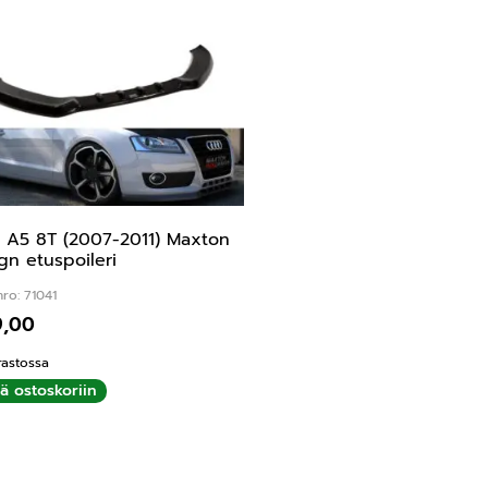
 A5 8T (2007-2011) Maxton
gn etuspoileri
ro: 71041
9,00
rastossa
ää ostoskoriin