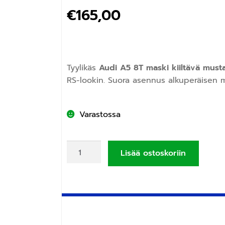
€
165,00
Tyylikäs
Audi A5 8T maski kiiltävä must
RS-lookin. Suora asennus alkuperäisen ma
Varastossa
Lisää ostoskoriin