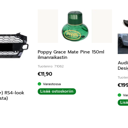
Poppy Grace Mate Pine 150ml
ilmanraikastin
Audi
Tuotenro: 71062
Desi
€
11,90
Tuoten
€
19
Varastossa
Lisää ostoskoriin
>) RS4-look
Va
sta)
Lis