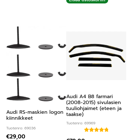
Audi A4 B8 farmari
(2008-2015) sivulasien
tuuliohjaimet (eteen ja
Audi RS-maskien logon
taakse)
kiinnikkeet
Tuotenro: 69969
Tuotenro: 69036
€
29,00
Arvostelu