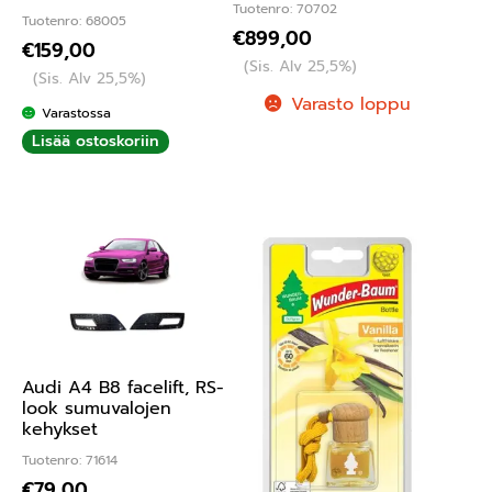
Tuotenro: 70702
Tuotenro: 68005
€
899,00
€
159,00
(Sis. Alv 25,5%)
(Sis. Alv 25,5%)
Varasto loppu
Varastossa
Lisää ostoskoriin
Audi A4 B8 facelift, RS-
look sumuvalojen
kehykset
Tuotenro: 71614
€
79,00