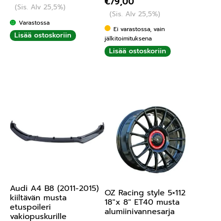
€
79,00
tuotteesta:
(Sis. Alv 25,5%)
(Sis. Alv 25,5%)
5.00
/ 5
Varastossa
Ei varastossa, vain
Lisää ostoskoriin
jälkitoimituksena
Lisää ostoskoriin
Audi A4 B8 (2011-2015)
OZ Racing style 5×112
kiiltävän musta
18″x 8″ ET40 musta
etuspoileri
alumiinivannesarja
vakiopuskurille