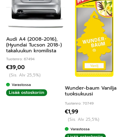
Audi A4 (2008-2016),
(Hyundai Tucson 2018-)
takaluukun kromilista
Tuotenro: 67494
€
39,00
(Sis. Alv 25,5%)
Varastossa
Wunder-baum Vanilja
Lisää ostoskoriin
tuoksukuusi
Tuotenro: 70749
€
1,99
(Sis. Alv 25,5%)
Varastossa
Lisää ostoskoriin