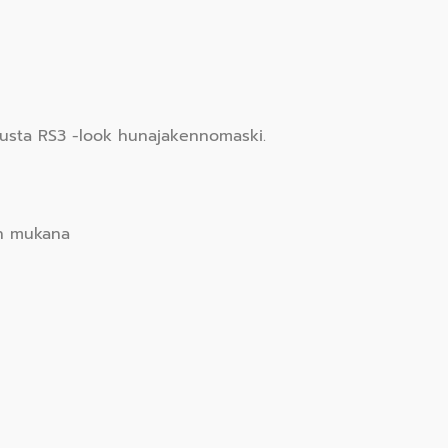
musta RS3 -look hunajakennomaski.
kin mukana