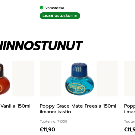
Varastossa
Lisää ostoskoriin
KIINNOSTUNUT
Vanilla 150ml
Poppy Grace Mate Freesia 150ml
Popp
ilmanraikastin
ilma
Tuotenro: 71059
Tuote
€
11,90
€
11,
ta:
5.00
/ 5