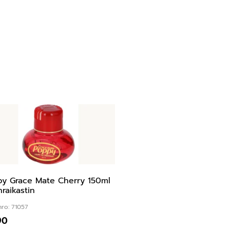
y Grace Mate Cherry 150ml
nraikastin
nro: 71057
90