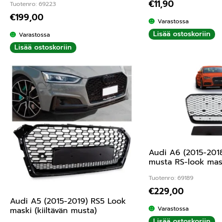
€
11,90
Tuotenro: 69223
€
199,00
Varastossa
Lisää ostoskoriin
Varastossa
Lisää ostoskoriin
Audi A6 (2015-2018
musta RS-look mas
Tuotenro: 69189
€
229,00
Audi A5 (2015-2019) RS5 Look
Varastossa
maski (kiiltävän musta)
Lisää ostoskoriin