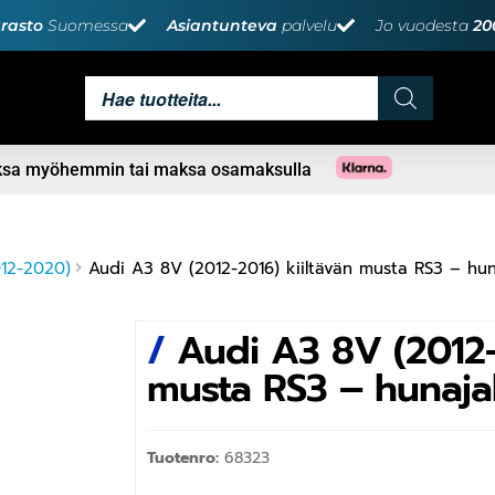
rasto
Suomessa
Asiantunteva
palvelu
Jo vuodesta
20
aksa myöhemmin tai maksa osamaksulla
012-2020)
Audi A3 8V (2012-2016) kiiltävän musta RS3 – h
/
Audi A3 8V (2012-
musta RS3 – hunaj
Tuotenro:
68323