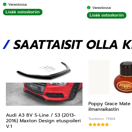
Varastossa
Varastossa
Lisää ostoskoriin
Lisää ostoskoriin
/
SAATTAISIT OLLA 
Poppy Grace Mate 
ilmanraikastin
Audi A3 8V S-Line / S3 (2013-
Tuotenro: 71064
2016) Maxton Design etuspoileri
V.1
Arvostelu tuottees