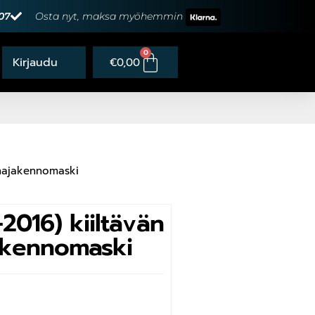
07
Osta nyt, maksa myöhemmin
0
€
0,00
unajakennomaski
2016) kiiltävän
akennomaski