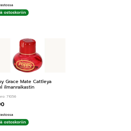
rastossa
ää ostoskoriin
y Grace Mate Cattleya
l ilmanraikastin
nro: 71056
90
rastossa
ää ostoskoriin