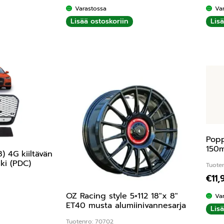
Varastossa
Va
Lisää ostoskoriin
Lis
Popp
150m
) 4G kiiltävän
ki (PDC)
Tuote
€
11,
OZ Racing style 5×112 18″x 8″
Va
ET40 musta alumiinivannesarja
Lis
Tuotenro: 70702