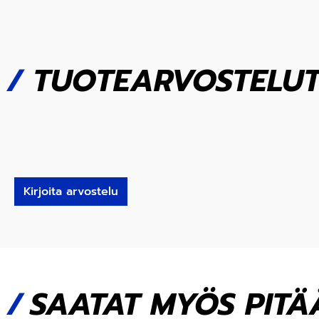
/
TUOTEARVOSTELU
Kirjoita arvostelu
SAATAT MYÖS PITÄÄ.