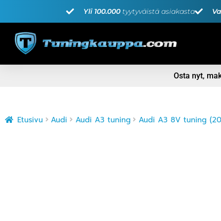
Yli 100.000
tyytyväistä asiakasta
Va
Osta nyt, m
Etusivu
Audi
Audi A3 tuning
Audi A3 8V tuning (2