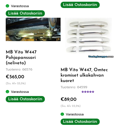
Lisää Ostoskoriin
Varastossa
Lisää Ostoskoriin
MB Vito W447
Pohjapanssari
(neliveto)
Tuotenro: 66576
MB Vito W447, Omtec
kromiset ulkokahvan
€
565,00
kuoret
(Sis. Alv 25,5%)
Tuotenro: 64599
Varastossa
Arvostelu
Lisää Ostoskoriin
€
89,00
tuotteesta:
5.00
/ 5
(Sis. Alv 25,5%)
Varastossa
Lisää Ostoskoriin