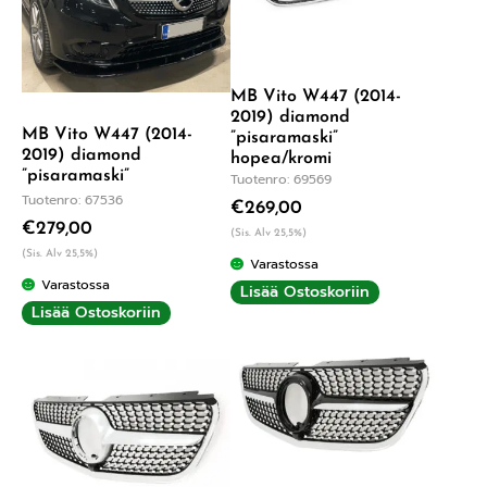
MB Vito W447 (2014-
2019) diamond
MB Vito W447 (2014-
”pisaramaski”
2019) diamond
hopea/kromi
”pisaramaski”
Tuotenro: 69569
Tuotenro: 67536
€
269,00
€
279,00
(Sis. Alv 25,5%)
(Sis. Alv 25,5%)
Varastossa
Varastossa
Lisää Ostoskoriin
Lisää Ostoskoriin