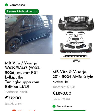
Varastossa
Lisää Ostoskoriin
MB Vito / V-sarja
W639/W447 (2003-
MB Vito & V-sarja
2026) mustat RST
2014-2024 AMG -Style
kylkiputket
korisarja
Tuningkauppa.com
Tuotenro: 68041
Edition L1/L2
Tuotenro: 71048
€
1.890,00
€
379,00
(Sis. Alv 25,5%)
(Sis. Alv 25,5%)
Varastossa