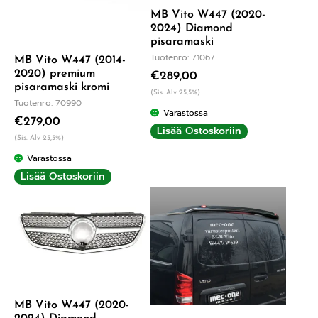
MB Vito W447 (2020-
2024) Diamond
pisaramaski
Tuotenro: 71067
MB Vito W447 (2014-
2020) premium
€
289,00
pisaramaski kromi
(Sis. Alv 25,5%)
Tuotenro: 70990
Varastossa
€
279,00
Lisää Ostoskoriin
(Sis. Alv 25,5%)
Varastossa
Lisää Ostoskoriin
MB Vito W447 (2020-