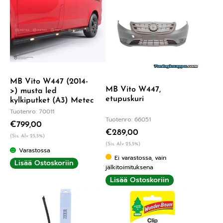
MB Vito W447 (2014-
MB Vito W447,
>) musta led
etupuskuri
kylkiputket (A3) Metec
Tuotenro: 70011
Tuotenro: 66051
€
799,00
€
289,00
(Sis. Alv 25,5%)
(Sis. Alv 25,5%)
Varastossa
Ei varastossa, vain
Lisää Ostoskoriin
jälkitoimituksena
Lisää Ostoskoriin