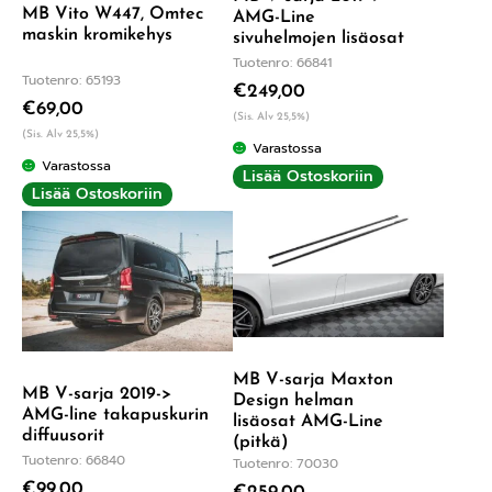
MB Vito W447, Omtec
AMG-Line
maskin kromikehys
sivuhelmojen lisäosat
Tuotenro: 66841
Tuotenro: 65193
€
249,00
€
69,00
(Sis. Alv 25,5%)
(Sis. Alv 25,5%)
Varastossa
Varastossa
Lisää Ostoskoriin
Lisää Ostoskoriin
MB V-sarja Maxton
MB V-sarja 2019->
Design helman
AMG-line takapuskurin
lisäosat AMG-Line
diffuusorit
(pitkä)
Tuotenro: 66840
Tuotenro: 70030
€
99,00