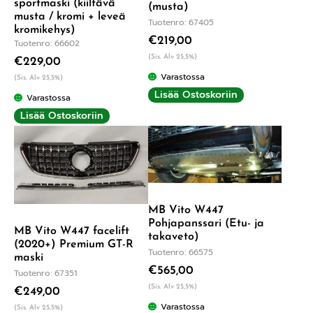
sportmaski (kiiltävä
(musta)
musta / kromi + leveä
Tuotenro: 67405
kromikehys)
€
219,00
Tuotenro: 66602
(Sis. Alv 25,5%)
€
229,00
Varastossa
(Sis. Alv 25,5%)
Lisää Ostoskoriin
Varastossa
Lisää Ostoskoriin
MB Vito W447
Pohjapanssari (Etu- ja
MB Vito W447 facelift
takaveto)
(2020+) Premium GT-R
Tuotenro: 66575
maski
€
565,00
Tuotenro: 67351
(Sis. Alv 25,5%)
€
249,00
Varastossa
(Sis. Alv 25,5%)