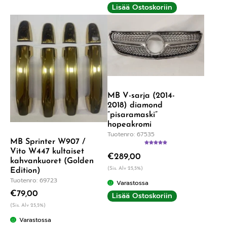
Lisää Ostoskoriin
MB V-sarja (2014-
2018) diamond
”pisaramaski”
hopeakromi
Tuotenro: 67535
MB Sprinter W907 /
Arvostelu
Vito W447 kultaiset
€
289,00
tuotteesta:
kahvankuoret (Golden
5.00
/ 5
(Sis. Alv 25,5%)
Edition)
Tuotenro: 69723
Varastossa
€
79,00
Lisää Ostoskoriin
(Sis. Alv 25,5%)
Varastossa