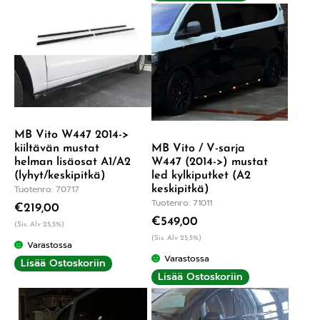
MB Vito W447 2014->
kiiltävän mustat
MB Vito / V-sarja
helman lisäosat A1/A2
W447 (2014->) mustat
(lyhyt/keskipitkä)
led kylkiputket (A2
Tuotenro: 70717
keskipitkä)
Tuotenro: 71011
€
219,00
€
549,00
(Sis. Alv 25,5%)
(Sis. Alv 25,5%)
Varastossa
Varastossa
Lisää Ostoskoriin
Lisää Ostoskoriin