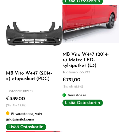
Lisää Ostoskoriin
MB Vito W447 (2014-
>) Metec LED-
kylkiputket (L3)
Tuotenro: 66303
MB Vito W447 (2014-
>) etupuskuri (PDC)
€
791,00
(Sis. Alv 25,5%)
Tuotenro: 68532
Varastossa
€
389,00
Lisää Ostoskoriin
(Sis. Alv 25,5%)
Ei varastossa, vain
jälkitoimituksena
Lisää Ostoskoriin