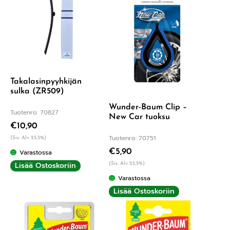
Takalasinpyyhkijän
sulka (ZR509)
Wunder-Baum Clip –
Tuotenro: 70827
New Car tuoksu
€
10,90
Tuotenro: 70751
(Sis. Alv 25,5%)
€
5,90
Varastossa
Lisää Ostoskoriin
(Sis. Alv 25,5%)
Varastossa
Lisää Ostoskoriin