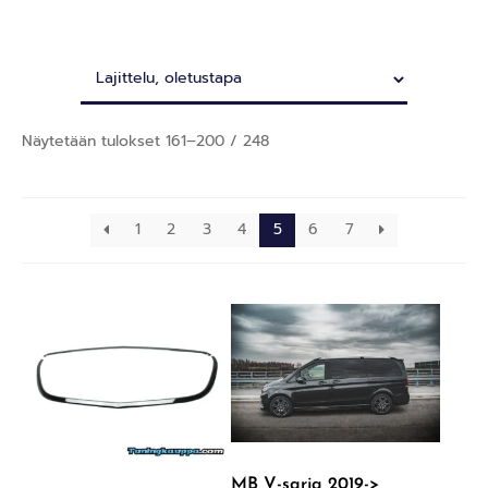
Näytetään tulokset 161–200 / 248
1
2
3
4
5
6
7
MB V-sarja 2019->