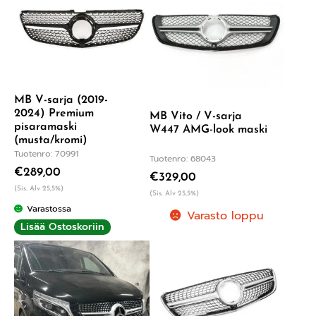
MB V-sarja (2019-
2024) Premium
MB Vito / V-sarja
pisaramaski
W447 AMG-look maski
(musta/kromi)
Tuotenro: 70991
Tuotenro: 68043
€
289,00
€
329,00
(Sis. Alv 25,5%)
(Sis. Alv 25,5%)
Varastossa
Varasto loppu
Lisää Ostoskoriin