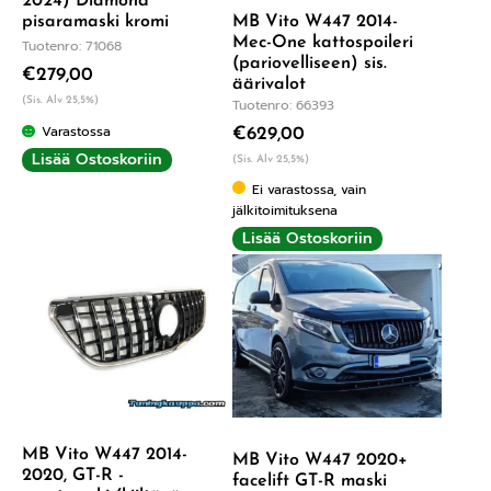
2024) Diamond
MB Vito W447 2014-
pisaramaski kromi
Mec-One kattospoileri
Tuotenro: 71068
(pariovelliseen) sis.
€
279,00
äärivalot
(Sis. Alv 25,5%)
Tuotenro: 66393
Varastossa
€
629,00
Lisää Ostoskoriin
(Sis. Alv 25,5%)
Ei varastossa, vain
jälkitoimituksena
Lisää Ostoskoriin
MB Vito W447 2014-
MB Vito W447 2020+
2020, GT-R -
facelift GT-R maski