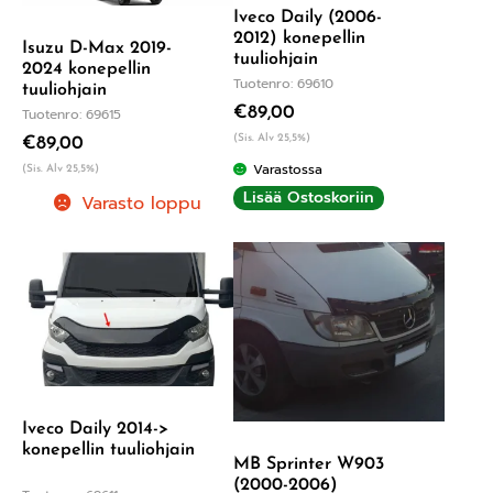
Iveco Daily (2006-
2012) konepellin
Isuzu D-Max 2019-
tuuliohjain
2024 konepellin
Tuotenro: 69610
tuuliohjain
€
89,00
Tuotenro: 69615
(Sis. Alv 25,5%)
€
89,00
Varastossa
(Sis. Alv 25,5%)
Lisää Ostoskoriin
Varasto loppu
Iveco Daily 2014->
konepellin tuuliohjain
MB Sprinter W903
(2000-2006)