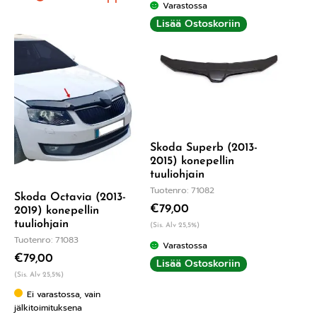
Varastossa
Lisää Ostoskoriin
Skoda Superb (2013-
2015) konepellin
tuuliohjain
Tuotenro: 71082
Skoda Octavia (2013-
€
79,00
2019) konepellin
tuuliohjain
(Sis. Alv 25,5%)
Tuotenro: 71083
Varastossa
€
79,00
Lisää Ostoskoriin
(Sis. Alv 25,5%)
Ei varastossa, vain
jälkitoimituksena