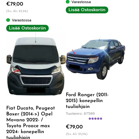
Varastossa
€
79,00
tuotteesta:
5.00
/ 5
Lisää Ostoskoriin
(Sis. Alv 25,5%)
Varastossa
Lisää Ostoskoriin
Ford Ranger (2011-
2015) konepellin
tuuliohjain
Fiat Ducato, Peugeot
Tuotenro: 67589
Boxer (2014->) Opel
Movano 2022- /
Arvostelu
Toyota Proace max
€
79,00
tuotteesta:
5.00
/ 5
2024- konepellin
(Sis. Alv 25,5%)
tuuliohjain