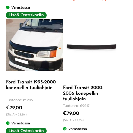
Varastossa
Lisää Ostoskoriin
Ford Transit 1995-2000
Ford Transit 2000-
konepellin tuuliohjain
2006 konepellin
tuuliohjain
Tuotenro: 69616
Tuotenro: 69617
€
79,00
€
79,00
(Sis. Alv 25,5%)
(Sis. Alv 25,5%)
Varastossa
Varastossa
Lisää Ostoskoriin