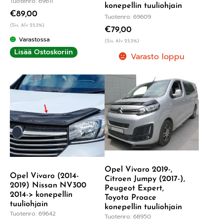
Tuotenro: 69611
konepellin tuuliohjain
€
89,00
Tuotenro: 69609
(Sis. Alv 25,5%)
€
79,00
Varastossa
(Sis. Alv 25,5%)
Lisää Ostoskoriin
Varasto loppu
Opel Vivaro 2019-,
Opel Vivaro (2014-
Citroen Jumpy (2017-),
2019) Nissan NV300
Peugeot Expert,
2014-> konepellin
Toyota Proace
tuuliohjain
konepellin tuuliohjain
Tuotenro: 69642
Tuotenro: 68950