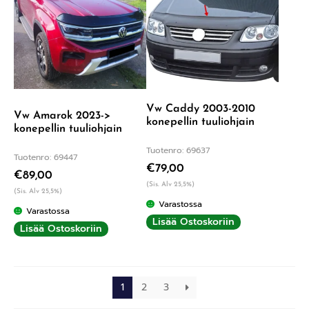
Vw Caddy 2003-2010
Vw Amarok 2023->
konepellin tuuliohjain
konepellin tuuliohjain
Tuotenro: 69637
Tuotenro: 69447
€
79,00
€
89,00
(Sis. Alv 25,5%)
(Sis. Alv 25,5%)
Varastossa
Varastossa
Lisää Ostoskoriin
Lisää Ostoskoriin
1
2
3