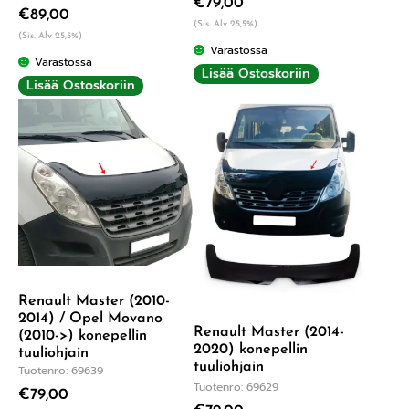
€
79,00
€
89,00
(Sis. Alv 25,5%)
(Sis. Alv 25,5%)
Varastossa
Varastossa
Lisää Ostoskoriin
Lisää Ostoskoriin
Renault Master (2010-
2014) / Opel Movano
Renault Master (2014-
(2010->) konepellin
2020) konepellin
tuuliohjain
tuuliohjain
Tuotenro: 69639
Tuotenro: 69629
€
79,00