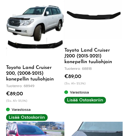
Toyota Land Cruiser
J200 (2015-2021)
konepellin tuuliohjain
Toyota Land Cruiser
Tuotenro: 68818
200, (2008-2015)
€
89,00
konepellin tuuliohjain
(Sis. Alv 25,5%)
Tuotenro: 68949
Varastossa
€
89,00
Lisää Ostoskoriin
(Sis. Alv 25,5%)
Varastossa
Lisää Ostoskoriin