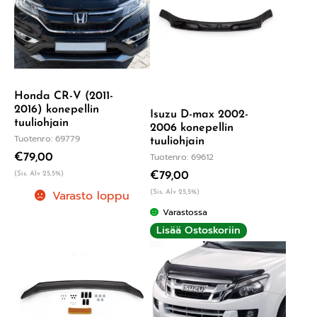
Honda CR-V (2011-
2016) konepellin
Isuzu D-max 2002-
tuuliohjain
2006 konepellin
Tuotenro: 69779
tuuliohjain
Tuotenro: 69612
€
79,00
(Sis. Alv 25,5%)
€
79,00
Varasto loppu
(Sis. Alv 25,5%)
Varastossa
Lisää Ostoskoriin