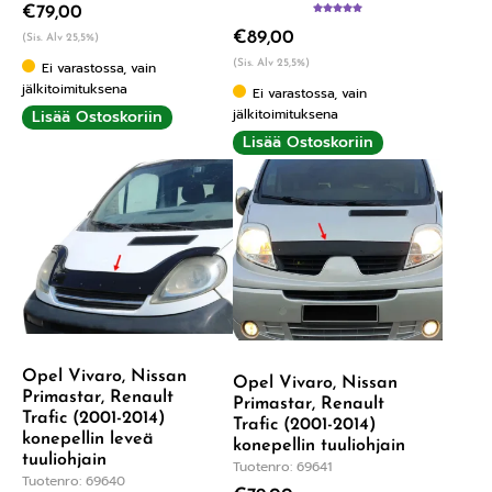
€
79,00
Arvostelu
€
89,00
tuotteesta:
(Sis. Alv 25,5%)
5.00
/ 5
(Sis. Alv 25,5%)
Ei varastossa, vain
jälkitoimituksena
Ei varastossa, vain
jälkitoimituksena
Lisää Ostoskoriin
Lisää Ostoskoriin
Opel Vivaro, Nissan
Opel Vivaro, Nissan
Primastar, Renault
Primastar, Renault
Trafic (2001-2014)
Trafic (2001-2014)
konepellin leveä
konepellin tuuliohjain
tuuliohjain
Tuotenro: 69641
Tuotenro: 69640