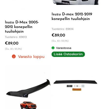
Isuzu D-max 2012-2019
konepellin tuuliohjain
Isuzu D-Max 2005-
2012 konepellin
Tuotenro: 69614
tuuliohjain
€
89,00
Tuotenro: 69613
(Sis. Alv 25,5%)
€
89,00
Varastossa
(Sis. Alv 25,5%)
Lisää Ostoskoriin
Varasto loppu