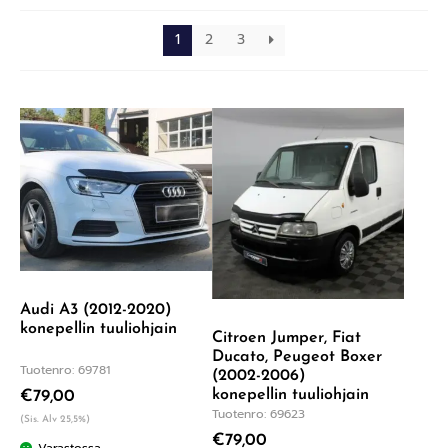
1
2
3
Audi A3 (2012-2020)
konepellin tuuliohjain
Citroen Jumper, Fiat
Ducato, Peugeot Boxer
Tuotenro: 69781
(2002-2006)
konepellin tuuliohjain
€
79,00
Tuotenro: 69623
(Sis. Alv 25,5%)
€
79,00
Varastossa