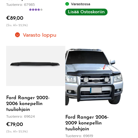
Varastossa
Tuotenro: 67985
Lisää Ostoskoriin
Arvostelu
€
89,00
tuotteesta:
4.00
/ 5
(Sis. Alv 25,5%)
Varasto loppu
Ford Ranger 2002-
2006 konepellin
tuuliohjain
Tuotenro: 69624
Ford Ranger 2006-
2009 konepellin
€
79,00
tuuliohjain
(Sis. Alv 25,5%)
Tuotenro: 69619