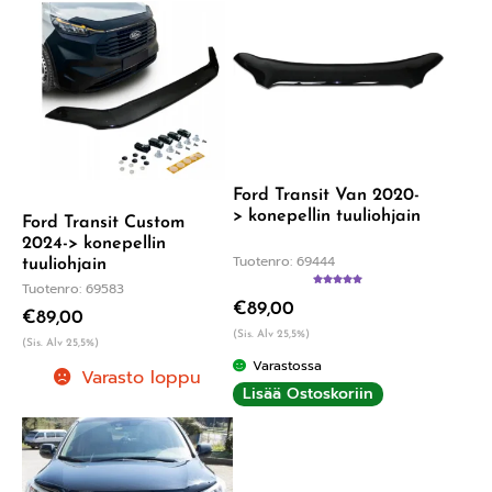
Ford Transit Van 2020-
> konepellin tuuliohjain
Ford Transit Custom
2024-> konepellin
Tuotenro: 69444
tuuliohjain
Tuotenro: 69583
Arvostelu
€
89,00
tuotteesta:
€
89,00
5.00
/ 5
(Sis. Alv 25,5%)
(Sis. Alv 25,5%)
Varastossa
Varasto loppu
Lisää Ostoskoriin