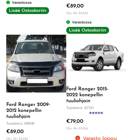
Varastossa
€
89,00
Lisää Ostoskoriin
(Sis. Alv 25,5%)
Varastossa
Lisää Ostoskoriin
Ford Ranger 2015-
2022 konepellin
tuuliohjain
Ford Ranger 2009-
Tuotenro: 67131
2012 konepellin
tuuliohjain
Arvostelu
€
79,00
tuotteesta:
Tuotenro: 69618
5.00
/ 5
(Sis. Alv 25,5%)
€
89,00
Varasto loppu
(Sis. Alv 25,5%)