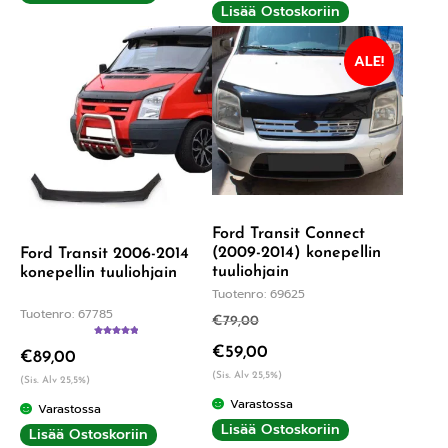
Lisää Ostoskoriin
ALE!
Ford Transit Connect
(2009-2014) konepellin
Ford Transit 2006-2014
tuuliohjain
konepellin tuuliohjain
Tuotenro: 69625
Tuotenro: 67785
€
79,00
Arvostelu
€
59,00
€
89,00
tuotteesta:
5.00
/ 5
(Sis. Alv 25,5%)
(Sis. Alv 25,5%)
Varastossa
Varastossa
Lisää Ostoskoriin
Lisää Ostoskoriin