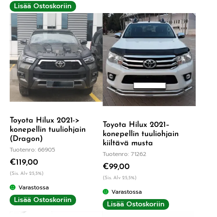
Lisää Ostoskoriin
Toyota Hilux 2021->
Toyota Hilux 2021–
konepellin tuuliohjain
konepellin tuuliohjain
(Dragon)
kiiltävä musta
Tuotenro: 66905
Tuotenro: 71262
€
119,00
€
99,00
(Sis. Alv 25,5%)
(Sis. Alv 25,5%)
Varastossa
Varastossa
Lisää Ostoskoriin
Lisää Ostoskoriin