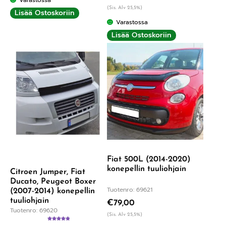
(Sis. Alv 25,5%)
Lisää Ostoskoriin
Varastossa
Lisää Ostoskoriin
Fiat 500L (2014-2020)
konepellin tuuliohjain
Citroen Jumper, Fiat
Ducato, Peugeot Boxer
Tuotenro: 69621
(2007-2014) konepellin
tuuliohjain
€
79,00
Tuotenro: 69620
(Sis. Alv 25,5%)
Arvostelu