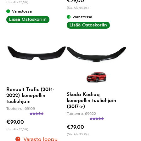
€
79,00
(Sis. Alv 25,5%)
(Sis. Alv 25,5%)
Varastossa
Varastossa
Lisää Ostoskoriin
Lisää Ostoskoriin
Renault Trafic (2014-
Skoda Kodiaq
2022) konepellin
konepellin tuuliohjain
tuuliohjain
(2017->)
Tuotenro: 69109
Tuotenro: 69622
Arvostelu
€
99,00
tuotteesta:
Arvostelu
5.00
/ 5
€
79,00
tuotteesta:
(Sis. Alv 25,5%)
5.00
/ 5
(Sis. Alv 25,5%)
Varasto loppu