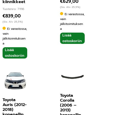
€
629,00
kiinnikkeet
(Sis. Alv 25,5%)
Tuotenro: 71116
Ei varastossa,
€
839,00
vain
(Sis. Alv 25,5%)
jälkitoimituksen
Ei varastossa,
a
vain
Lisää
jälkitoimituksen
ostoskoriin
a
Lisää
ostoskoriin
Toyota
Toyota
Corolla
Auris (2012-
(2006 –
2018)
2013)
konepellin