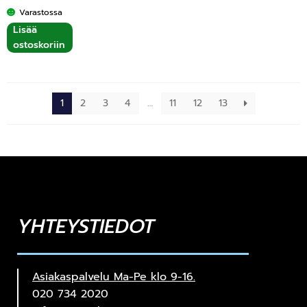
Varastossa
Lisää
ostoskoriin
1
2
3
4
…
11
12
13
YHTEYSTIEDOT
Asiakaspalvelu Ma-Pe klo 9-16.
020 734 2020