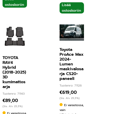
ostoskoriin
Lisää
ostoskoriin
Toyota
ProAce Max
TOYOTA
2024-
RAV4
Lumen
Hybrid
maskivalosa
(2018-2025)
rja CS20-
3D
paneeli
kumimattos
Tuotenro: 71126
arja
€
619,00
Tuotenro: 71143
(Sis. Alv 25,5%)
€
89,00
Ei varastossa,
(Sis. Alv 25,5%)
vain
Ei varastossa,