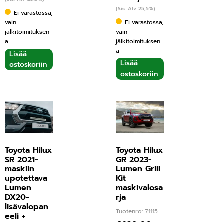
(Sis. Alv 25,5%)
Ei varastossa,
vain
Ei varastossa,
jälkitoimituksen
vain
a
jälkitoimituksen
a
Lisää
Lisää
ostoskoriin
ostoskoriin
Toyota Hilux
Toyota Hilux
SR 2021-
GR 2023-
maskiin
Lumen Grill
upotettava
Kit
Lumen
maskivalosa
DX20-
rja
lisävalopan
Tuotenro: 71115
eeli +