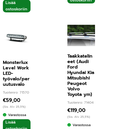
ostoskoriin
Lisää
ostoskoriin
Taakkatelin
eet (Audi
Monsterlux
Ford
Level Work
Hyundai Kia
LED-
Mitsubishi
työvalo/per
Peugeot
uutusvalo
Volvo
Tuotenro: 71570
Toyota ym)
€
59,00
Tuotenro: 71404
(Sis. Alv 25,5%)
€
119,00
Varastossa
(Sis. Alv 25,5%)
Lisää
Varastossa
ostoskoriin