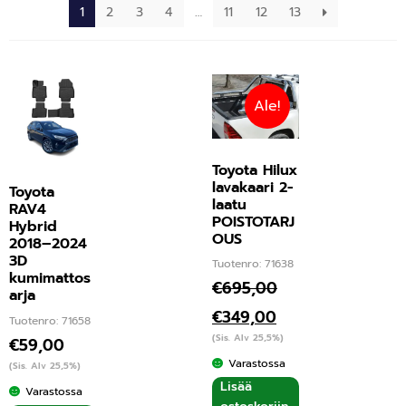
1
2
3
4
…
11
12
13
Ale!
Toyota Hilux
lavakaari 2-
Toyota
laatu
RAV4
POISTOTARJ
Hybrid
OUS
2018–2024
3D
Tuotenro: 71638
kumimattos
€
695,00
arja
€
349,00
Tuotenro: 71658
(Sis. Alv 25,5%)
€
59,00
Varastossa
(Sis. Alv 25,5%)
Lisää
Varastossa