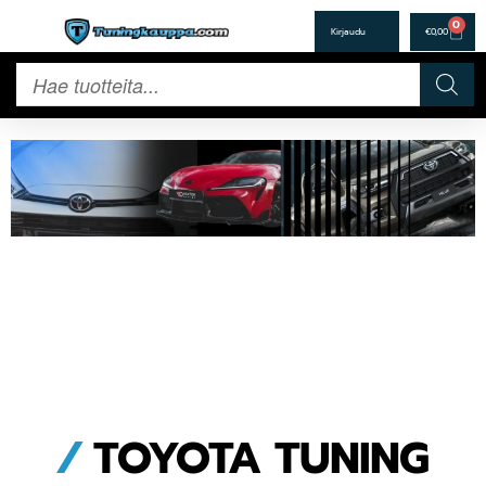
0
€
0,00
/
TOYOTA TUNING