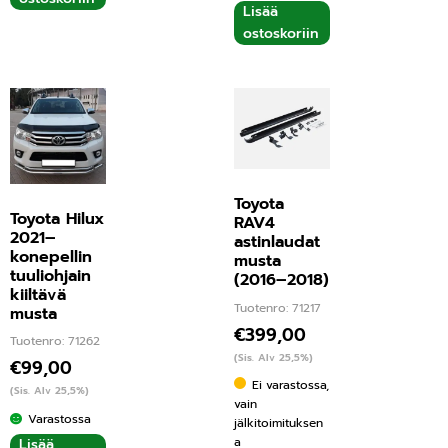
Lisää
ostoskoriin
Toyota
Toyota Hilux
RAV4
2021–
astinlaudat
konepellin
musta
tuuliohjain
(2016–2018)
kiiltävä
Tuotenro: 71217
musta
€
399,00
Tuotenro: 71262
(Sis. Alv 25,5%)
€
99,00
Ei varastossa,
(Sis. Alv 25,5%)
vain
Varastossa
jälkitoimituksen
a
Lisää