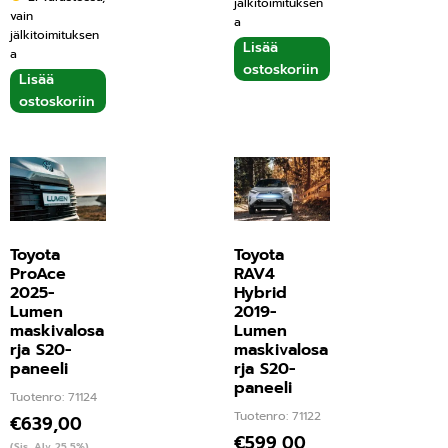
jälkitoimituksen
vain
a
jälkitoimituksen
Lisää
a
ostoskoriin
Lisää
ostoskoriin
Toyota
Toyota
ProAce
RAV4
2025-
Hybrid
Lumen
2019-
maskivalosa
Lumen
rja S20-
maskivalosa
paneeli
rja S20-
paneeli
Tuotenro: 71124
Tuotenro: 71122
€
639,00
€
599,00
(Sis. Alv 25,5%)