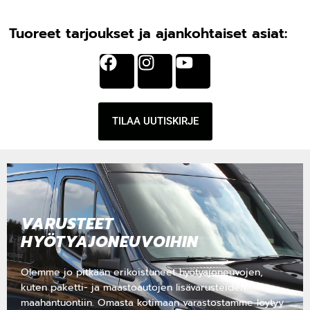
Tuoreet tarjoukset ja ajankohtaiset asiat:
TILAA UUTISKIRJE
VARUSTEET
HYÖTYAJONEUVOIHIN​
Olemme jo pitkään erikoistuneet hyötyajoneuvojen,
kuten paketti- ja maastoautojen lisävarusteiden
maahantuontiin. Omasta kotimaan varastostamme löytyy