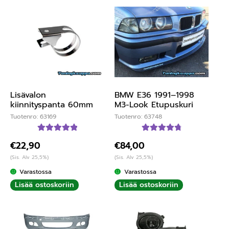
Lisävalon
BMW E36 1991–1998
kiinnityspanta 60mm
M3-Look Etupuskuri
Tuotenro: 63169
Tuotenro: 63748
Arvostelu
Arvostelu
€
22,90
€
84,00
tuotteesta:
tuotteesta:
(Sis. Alv 25,5%)
(Sis. Alv 25,5%)
5.00
/ 5
4.89
/ 5
Varastossa
Varastossa
Lisää ostoskoriin
Lisää ostoskoriin