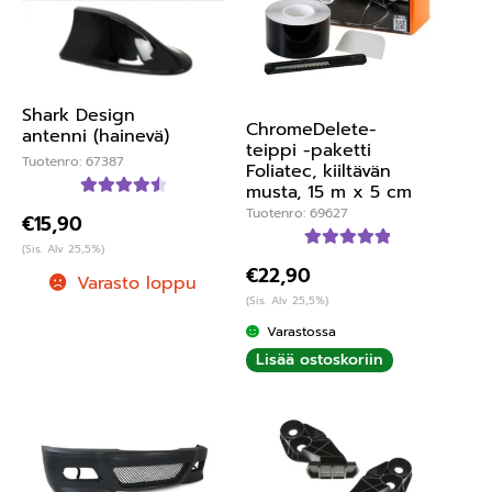
Shark Design
ChromeDelete-
antenni (hainevä)
teippi -paketti
Tuotenro: 67387
Foliatec, kiiltävän
musta, 15 m x 5 cm
Arvostelu
Tuotenro: 69627
€
15,90
tuotteesta:
(Sis. Alv 25,5%)
4.60
/ 5
Arvostelu
€
22,90
Varasto loppu
tuotteesta:
(Sis. Alv 25,5%)
5.00
/ 5
Varastossa
Lisää ostoskoriin