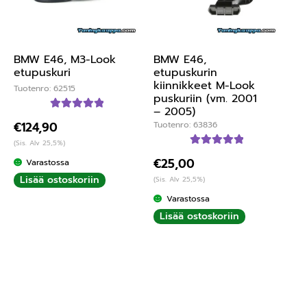
BMW E46, M3-Look
BMW E46,
etupuskuri
etupuskurin
kiinnikkeet M-Look
Tuotenro: 62515
puskuriin (vm. 2001
– 2005)
Arvostelu
Tuotenro: 63836
€
124,90
tuotteesta:
(Sis. Alv 25,5%)
5.00
/ 5
Arvostelu
€
25,00
Varastossa
tuotteesta:
Lisää ostoskoriin
(Sis. Alv 25,5%)
5.00
/ 5
Varastossa
Lisää ostoskoriin