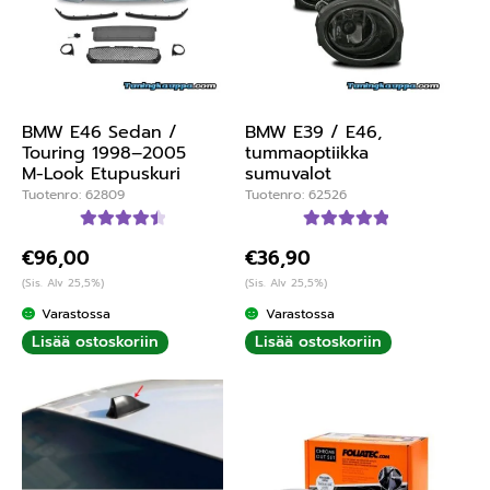
BMW E46 Sedan /
BMW E39 / E46,
Touring 1998–2005
tummaoptiikka
M-Look Etupuskuri
sumuvalot
Tuotenro: 62809
Tuotenro: 62526
Arvostelu
Arvostelu
€
96,00
€
36,90
tuotteesta:
tuotteesta:
(Sis. Alv 25,5%)
(Sis. Alv 25,5%)
4.55
/ 5
5.00
/ 5
Varastossa
Varastossa
Lisää ostoskoriin
Lisää ostoskoriin