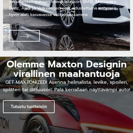
saksalaisten autojen lisävarusteisiin. BMW, Mercedes-
Benz, Audi ja Volkswagen ovat edustettuina erityisen
hyvin alati kasvavassa valikoimassamme.
Olemme Maxton Designin
virallinen maahantuoja
GET MAXTONIZED! Asenna helmalista, levike, spoileri,
splitteri tai diffuusori. Pala kerrallaan näyttävämpi auto!
Tutustu tuotteisiin