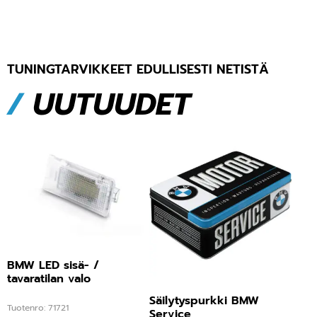
TUNINGTARVIKKEET EDULLISESTI NETISTÄ
/
UUTUUDET
BMW LED sisä- /
tavaratilan valo
Säilytyspurkki BMW
Tuotenro: 71721
Service