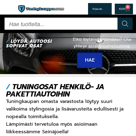
0
€
0,00
Etkö löytänyt etsimääsi? Ota
/
LÖYDÄ AUTOOSI
SOPIVAT OSAT
yhteys
asiakaspalveluumme
.
HAE
/
TUNINGOSAT HENKILÖ- JA
PAKETTIAUTOIHIN
Tuningkaupan omasta varastosta löytyy suuri
valikoima stylingosia ja lisävarusteita edullisesti ja
nopealla toimituksella.
Lämpimästi tervetuloa myös asioimaan
liikkeessämme Seinäjoella!