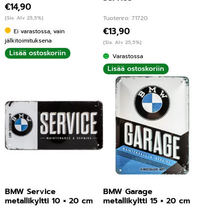
€
14,90
Tuotenro: 71720
(Sis. Alv 25,5%)
€
13,90
Ei varastossa, vain
jälkitoimituksena
(Sis. Alv 25,5%)
Lisää ostoskoriin
Varastossa
Lisää ostoskoriin
BMW Service
BMW Garage
metallikyltti 10 × 20 cm
metallikyltti 15 × 20 cm