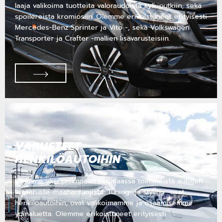
laaja valikoima tuotteita valoraudoista kylkiputkiin, sekä
spoilereista kromiosiin. Olemme erikoistuneet erityisesti
Mercedes-Benz Sprinter ja Vito -, sekä Volkswagen
Transporter ja Crafter -mallien lisävarusteisiin.
VARUSTEET
HENKILÖAUTOIHIN
Olemme yksi pisimpään kotimaassa toimineista autojen
lisävaruste-maahantuojista. Tuning- ja styling -osat
henkilöautoihin, ovat valikoimamme ja osaamisemme
ydinaluetta. Olemme erikoistuneet erityisesti