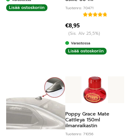
Lisää ostoskoriin
Tuotenro: 70471
Arvostelu
€
8,95
tuotteesta:
(Sis. Alv 25,5%)
5.00
/ 5
Varastossa
Lisää ostoskoriin
Poppy Grace Mate
Cattleya 150ml
ilmanraikastin
Tuotenro: 71056