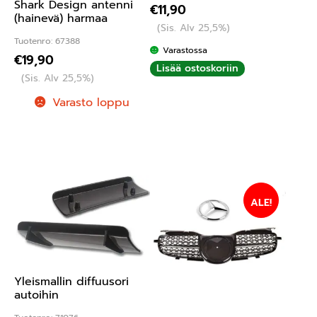
Shark Design antenni
€
11,90
(hainevä) harmaa
(Sis. Alv 25,5%)
Tuotenro: 67388
Varastossa
€
19,90
Lisää ostoskoriin
(Sis. Alv 25,5%)
Varasto loppu
ALE!
Yleismallin diffuusori
autoihin