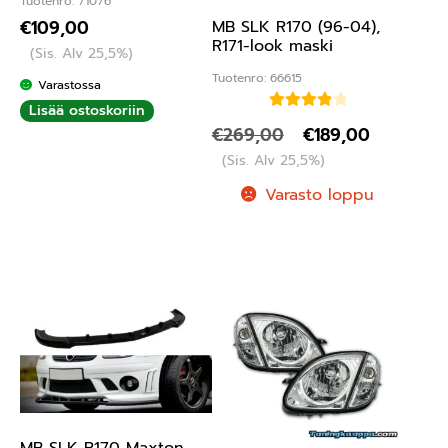
Tuotenro: 71076
€
109,00
MB SLK R170 (96-04),
R171-look maski
(Sis. Alv 25,5%)
Tuotenro: 66615
Varastossa
Lisää ostoskoriin
Arvostelu
€
269,00
€
189,00
tuotteesta:
(Sis. Alv 25,5%)
4.00
/ 5
Varasto loppu
MB SLK R170 Maxton