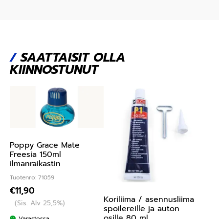
/
SAATTAISIT OLLA
KIINNOSTUNUT
Poppy Grace Mate
Freesia 150ml
ilmanraikastin
Tuotenro: 71059
€
11,90
Koriliima / asennusliima
(Sis. Alv 25,5%)
spoilereille ja auton
osille 80 ml
Varastossa