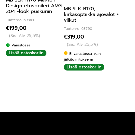
Design etuspoileri AMG
MB SLK R170,
204 -look puskuriin
kirkasoptiikka ajovalot +
vilkut
Tuotenro: 69363
€
199,00
Tuotenro: 63790
(Sis. Alv 25,5%)
€
319,00
(Sis. Alv 25,5%)
Varastossa
Lisää ostoskoriin
Ei varastossa, vain
jälkitoimituksena
Lisää ostoskoriin