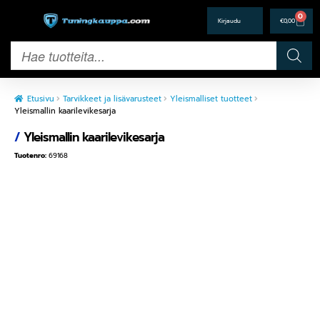
0
€
0,00
Etusivu
Tarvikkeet ja lisävarusteet
Yleismalliset tuotteet
Yleismallin kaarilevikesarja
/
Yleismallin kaarilevikesarja
Tuotenro:
69168