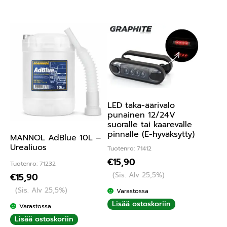
LED taka-äärivalo
punainen 12/24V
suoralle tai kaarevalle
pinnalle (E-hyväksytty)
MANNOL AdBlue 10L –
Urealiuos
Tuotenro: 71412
€
15,90
Tuotenro: 71232
(Sis. Alv 25,5%)
€
15,90
(Sis. Alv 25,5%)
Varastossa
Lisää ostoskoriin
Varastossa
Lisää ostoskoriin