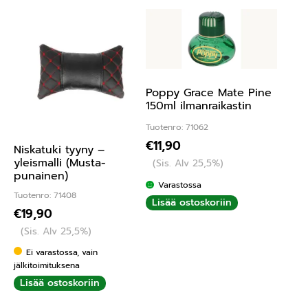
Poppy Grace Mate Pine
150ml ilmanraikastin
Tuotenro: 71062
€
11,90
Niskatuki tyyny –
yleismalli (Musta-
(Sis. Alv 25,5%)
punainen)
Varastossa
Tuotenro: 71408
Lisää ostoskoriin
€
19,90
(Sis. Alv 25,5%)
Ei varastossa, vain
jälkitoimituksena
Lisää ostoskoriin