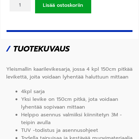
Lisää ostoskoriin
/
TUOTEKUVAUS
Yleismallin kaarilevikesarja, jossa 4 kpl 150cm pitkää
levikettä, joita voidaan lyhentää haluttuun mittaan
4kpl sarja
Yksi levike on 150cm pitkä, jota voidaan
lyhentää sopivaan mittaan
Helppo asennus valmiiksi kiinnitetyn 3M -
teipin avulla
TUV -todistus ja asennusohjeet
Todella taipuisaa ja kestävää muovimateriaalia