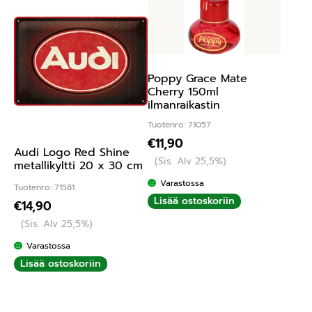
Poppy Grace Mate
Cherry 150ml
ilmanraikastin
Tuotenro: 71057
€
11,90
Audi Logo Red Shine
(Sis. Alv 25,5%)
metallikyltti 20 x 30 cm
Varastossa
Tuotenro: 71581
Lisää ostoskoriin
€
14,90
(Sis. Alv 25,5%)
Varastossa
Lisää ostoskoriin