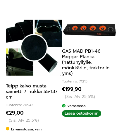
GAS MAD PB1-46
Raggar Planka
(hattuhyllylle,
mönkkäriin, traktoriin
yms)
Tuotenro: 71215
Teippikalvo musta
€
199,90
sametti / nukka 55×137
cm
(Sis. Alv 25,5%)
Tuotenro: 70943
Varastossa
€
29,00
Lisää ostoskoriin
(Sis. Alv 25,5%)
Ei varastossa, vain