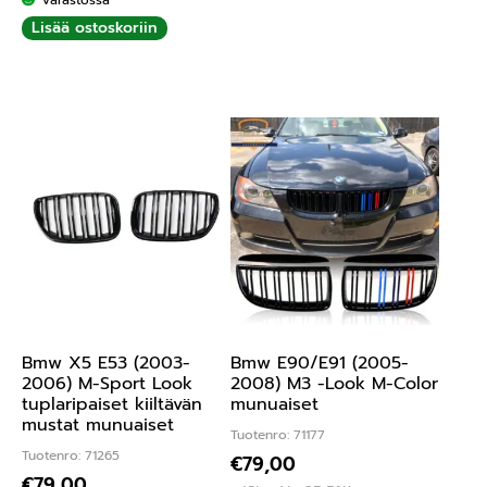
Lisää ostoskoriin
Bmw X5 E53 (2003-
Bmw E90/E91 (2005-
2006) M-Sport Look
2008) M3 -Look M-Color
tuplaripaiset kiiltävän
munuaiset
mustat munuaiset
Tuotenro: 71177
Tuotenro: 71265
€
79,00
€
79,00