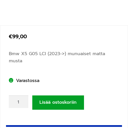
€
99,00
Bmw X5 G05 LCI (2023->) munuaiset matta
musta
Varastossa
Lisää ostoskoriin