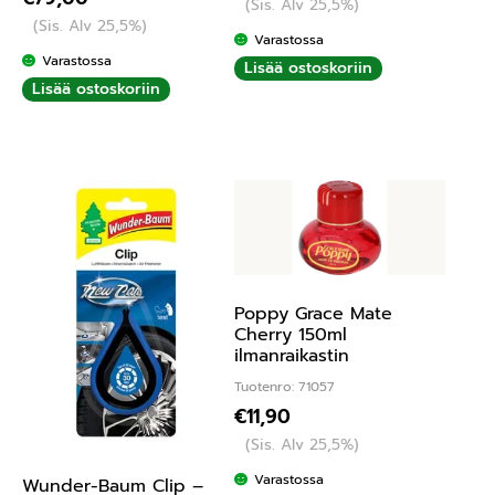
(Sis. Alv 25,5%)
(Sis. Alv 25,5%)
Varastossa
Varastossa
Lisää ostoskoriin
Lisää ostoskoriin
Poppy Grace Mate
Cherry 150ml
ilmanraikastin
Tuotenro: 71057
€
11,90
(Sis. Alv 25,5%)
Varastossa
Wunder-Baum Clip –