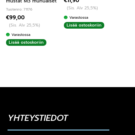
€
11,90
mustat M3 munuaiset
(Sis. Alv 25,5%)
Tuotenro: 71176
€
99,00
Varastossa
Lisää ostoskoriin
(Sis. Alv 25,5%)
Varastossa
Lisää ostoskoriin
YHTEYSTIEDOT