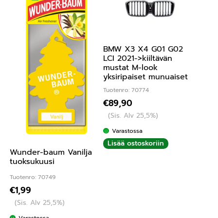
BMW X3 X4 G01 G02
LCI 2021->kiiltävän
mustat M-look
yksiripaiset munuaiset
Tuotenro: 70774
€
89,90
(Sis. Alv 25,5%)
Varastossa
Lisää ostoskoriin
Wunder-baum Vanilja
tuoksukuusi
Tuotenro: 70749
€
1,99
(Sis. Alv 25,5%)
Varastossa