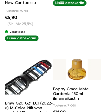
New Car tuoksu
Lisää ostoskoriin
Tuotenro: 70751
€
5,90
(Sis. Alv 25,5%)
Varastossa
Lisää ostoskoriin
Poppy Grace Mate
Gardenia 150ml
ilmanraikastin
Bmw G20 G21 LCI (2022-
Tuotenro: 71060
>) M-Color kiiltävän