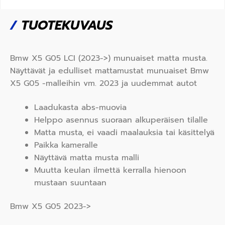
/
TUOTEKUVAUS
Bmw X5 G05 LCI (2023->) munuaiset matta musta.
Näyttävät ja edulliset mattamustat munuaiset Bmw
X5 G05 -malleihin vm. 2023 ja uudemmat autot
Laadukasta abs-muovia
Helppo asennus suoraan alkuperäisen tilalle
Matta musta, ei vaadi maalauksia tai käsittelyä
Paikka kameralle
Näyttävä matta musta malli
Muutta keulan ilmettä kerralla hienoon
mustaan suuntaan
Bmw X5 G05 2023->