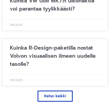
Kuinka VW Golf MK7:n ulkonäköä
voi parantaa tyylikkäästi?
14.8.2025
Kuinka R-Design-paketilla nostat
Volvon visuaalisen ilmeen uudelle
tasolle?
9.10.2025
Katso kaikki