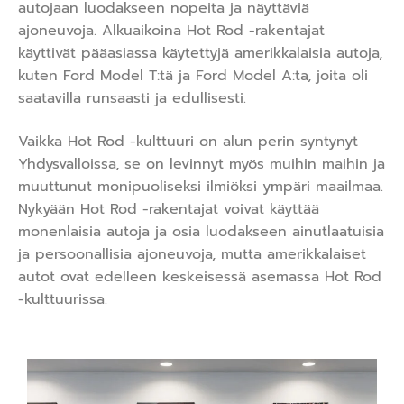
autojaan luodakseen nopeita ja näyttäviä
ajoneuvoja. Alkuaikoina Hot Rod -rakentajat
käyttivät pääasiassa käytettyjä amerikkalaisia autoja,
kuten Ford Model T:tä ja Ford Model A:ta, joita oli
saatavilla runsaasti ja edullisesti.
Vaikka Hot Rod -kulttuuri on alun perin syntynyt
Yhdysvalloissa, se on levinnyt myös muihin maihin ja
muuttunut monipuoliseksi ilmiöksi ympäri maailmaa.
Nykyään Hot Rod -rakentajat voivat käyttää
monenlaisia autoja ja osia luodakseen ainutlaatuisia
ja persoonallisia ajoneuvoja, mutta amerikkalaiset
autot ovat edelleen keskeisessä asemassa Hot Rod
-kulttuurissa.