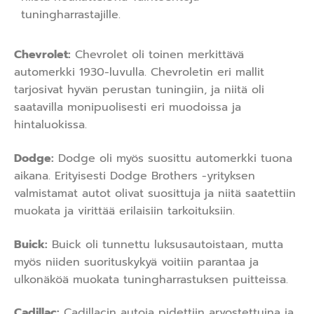
tuningharrastajille.
Chevrolet:
Chevrolet oli toinen merkittävä
automerkki 1930-luvulla. Chevroletin eri mallit
tarjosivat hyvän perustan tuningiin, ja niitä oli
saatavilla monipuolisesti eri muodoissa ja
hintaluokissa.
Dodge:
Dodge oli myös suosittu automerkki tuona
aikana. Erityisesti Dodge Brothers -yrityksen
valmistamat autot olivat suosittuja ja niitä saatettiin
muokata ja virittää erilaisiin tarkoituksiin.
Buick:
Buick oli tunnettu luksusautoistaan, mutta
myös niiden suorituskykyä voitiin parantaa ja
ulkonäköä muokata tuningharrastuksen puitteissa.
Cadillac:
Cadillacin autoja pidettiin arvostettuina ja