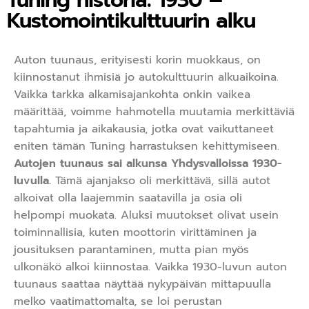
Tuning historia: 1930 –
Kustomointikulttuurin alku
Auton tuunaus, erityisesti korin muokkaus, on
kiinnostanut ihmisiä jo autokulttuurin alkuaikoina.
Vaikka tarkka alkamisajankohta onkin vaikea
määrittää, voimme hahmotella muutamia merkittäviä
tapahtumia ja aikakausia, jotka ovat vaikuttaneet
eniten tämän Tuning harrastuksen kehittymiseen.
Autojen tuunaus sai alkunsa Yhdysvalloissa 1930-
luvulla.
Tämä ajanjakso oli merkittävä, sillä autot
alkoivat olla laajemmin saatavilla ja osia oli
helpompi muokata. Aluksi muutokset olivat usein
toiminnallisia, kuten moottorin virittäminen ja
jousituksen parantaminen, mutta pian myös
ulkonäkö alkoi kiinnostaa. Vaikka 1930-luvun auton
tuunaus saattaa näyttää nykypäivän mittapuulla
melko vaatimattomalta, se loi perustan