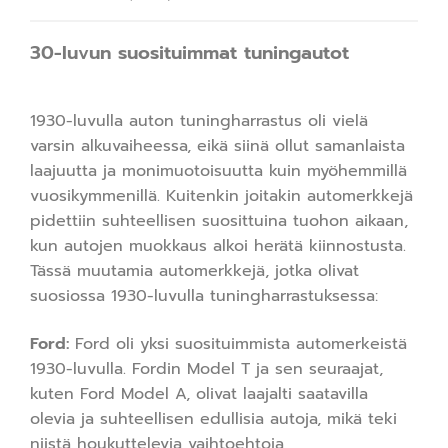
30-luvun suosituimmat tuningautot
1930-luvulla auton tuningharrastus oli vielä
varsin alkuvaiheessa, eikä siinä ollut samanlaista
laajuutta ja monimuotoisuutta kuin myöhemmillä
vuosikymmenillä. Kuitenkin joitakin automerkkejä
pidettiin suhteellisen suosittuina tuohon aikaan,
kun autojen muokkaus alkoi herätä kiinnostusta.
Tässä muutamia automerkkejä, jotka olivat
suosiossa 1930-luvulla tuningharrastuksessa:
Ford:
Ford oli yksi suosituimmista automerkeistä
1930-luvulla. Fordin Model T ja sen seuraajat,
kuten Ford Model A, olivat laajalti saatavilla
olevia ja suhteellisen edullisia autoja, mikä teki
niistä houkuttelevia vaihtoehtoja