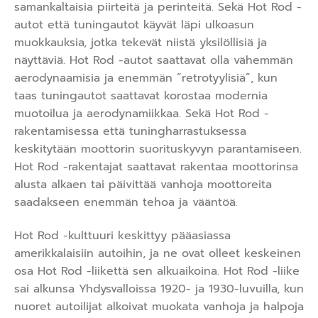
samankaltaisia piirteitä ja perinteitä. Sekä Hot Rod -
autot että tuningautot käyvät läpi ulkoasun
muokkauksia, jotka tekevät niistä yksilöllisiä ja
näyttäviä. Hot Rod -autot saattavat olla vähemmän
aerodynaamisia ja enemmän ”retrotyylisiä”, kun
taas tuningautot saattavat korostaa modernia
muotoilua ja aerodynamiikkaa. Sekä Hot Rod -
rakentamisessa että tuningharrastuksessa
keskitytään moottorin suorituskyvyn parantamiseen.
Hot Rod -rakentajat saattavat rakentaa moottorinsa
alusta alkaen tai päivittää vanhoja moottoreita
saadakseen enemmän tehoa ja vääntöä.
Hot Rod -kulttuuri keskittyy pääasiassa
amerikkalaisiin autoihin, ja ne ovat olleet keskeinen
osa Hot Rod -liikettä sen alkuaikoina. Hot Rod -liike
sai alkunsa Yhdysvalloissa 1920- ja 1930-luvuilla, kun
nuoret autoilijat alkoivat muokata vanhoja ja halpoja