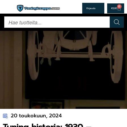
0
€
0,00
20 toukokuun, 2024