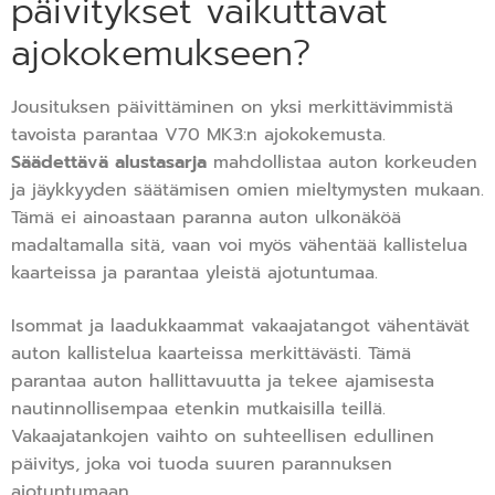
päivitykset vaikuttavat
ajokokemukseen?
Jousituksen päivittäminen on yksi merkittävimmistä
tavoista parantaa V70 MK3:n ajokokemusta.
Säädettävä alustasarja
mahdollistaa auton korkeuden
ja jäykkyyden säätämisen omien mieltymysten mukaan.
Tämä ei ainoastaan paranna auton ulkonäköä
madaltamalla sitä, vaan voi myös vähentää kallistelua
kaarteissa ja parantaa yleistä ajotuntumaa.
Isommat ja laadukkaammat vakaajatangot vähentävät
auton kallistelua kaarteissa merkittävästi. Tämä
parantaa auton hallittavuutta ja tekee ajamisesta
nautinnollisempaa etenkin mutkaisilla teillä.
Vakaajatankojen vaihto on suhteellisen edullinen
päivitys, joka voi tuoda suuren parannuksen
ajotuntumaan.