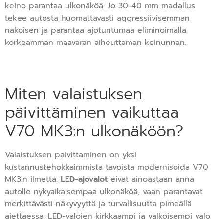
keino parantaa ulkonäköä. Jo 30-40 mm madallus
tekee autosta huomattavasti aggressiivisemman
näköisen ja parantaa ajotuntumaa eliminoimalla
korkeamman maavaran aiheuttaman keinunnan.
Miten valaistuksen
päivittäminen vaikuttaa
V70 MK3:n ulkonäköön?
Valaistuksen päivittäminen on yksi
kustannustehokkaimmista tavoista modernisoida V70
MK3:n ilmettä.
LED-ajovalot
eivät ainoastaan anna
autolle nykyaikaisempaa ulkonäköä, vaan parantavat
merkittävästi näkyvyyttä ja turvallisuutta pimeällä
ajettaessa. LED-valojen kirkkaampi ja valkoisempi valo