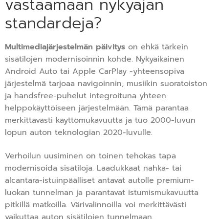
vastaamaan nykyajan
standardeja?
Multimediajärjestelmän päivitys
on ehkä tärkein
sisätilojen modernisoinnin kohde. Nykyaikainen
Android Auto tai Apple CarPlay -yhteensopiva
järjestelmä tarjoaa navigoinnin, musiikin suoratoiston
ja handsfree-puhelut integroituna yhteen
helppokäyttöiseen järjestelmään. Tämä parantaa
merkittävästi käyttömukavuutta ja tuo 2000-luvun
lopun auton teknologian 2020-luvulle.
Verhoilun uusiminen on toinen tehokas tapa
modernisoida sisätiloja. Laadukkaat nahka- tai
alcantara-istuinpäälliset antavat autolle premium-
luokan tunnelman ja parantavat istumismukavuutta
pitkillä matkoilla. Värivalinnoilla voi merkittävästi
vaikuttaa auton sisätilojen tunnelmaan.