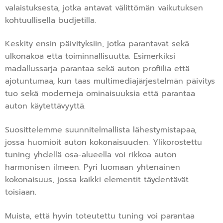
valaistuksesta, jotka antavat välittömän vaikutuksen
kohtuullisella budjetilla.
Keskity ensin päivityksiin, jotka parantavat sekä
ulkonäköä että toiminnallisuutta. Esimerkiksi
madallussarja parantaa sekä auton profiilia että
ajotuntumaa, kun taas multimediajärjestelmän päivitys
tuo sekä moderneja ominaisuuksia että parantaa
auton käytettävyyttä.
Suosittelemme suunnitelmallista lähestymistapaa,
jossa huomioit auton kokonaisuuden. Ylikorostettu
tuning yhdellä osa-alueella voi rikkoa auton
harmonisen ilmeen. Pyri luomaan yhtenäinen
kokonaisuus, jossa kaikki elementit täydentävät
toisiaan.
Muista, että hyvin toteutettu tuning voi parantaa