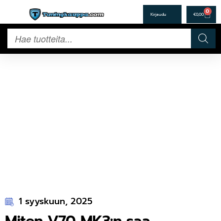
0
€
0,00
1 syyskuun, 2025