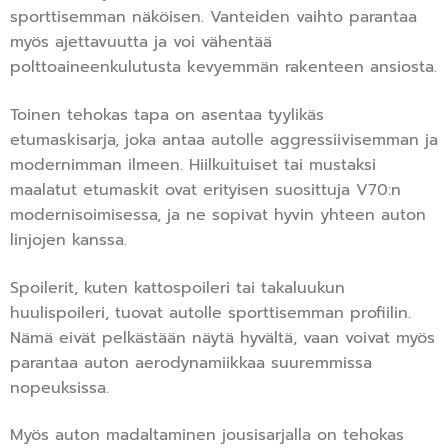
sporttisemman näköisen. Vanteiden vaihto parantaa
myös ajettavuutta ja voi vähentää
polttoaineenkulutusta kevyemmän rakenteen ansiosta.
Toinen tehokas tapa on asentaa tyylikäs
etumaskisarja, joka antaa autolle aggressiivisemman ja
modernimman ilmeen. Hiilkuituiset tai mustaksi
maalatut etumaskit ovat erityisen suosittuja V70:n
modernisoimisessa, ja ne sopivat hyvin yhteen auton
linjojen kanssa.
Spoilerit, kuten kattospoileri tai takaluukun
huulispoileri, tuovat autolle sporttisemman profiilin.
Nämä eivät pelkästään näytä hyvältä, vaan voivat myös
parantaa auton aerodynamiikkaa suuremmissa
nopeuksissa.
Myös auton madaltaminen jousisarjalla on tehokas