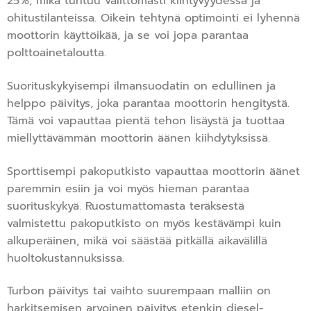
25%, mikä tuntuu välittömästi kiihtyvyydessä ja
ohitustilanteissa. Oikein tehtynä optimointi ei lyhennä
moottorin käyttöikää, ja se voi jopa parantaa
polttoainetaloutta.
Suorituskykyisempi ilmansuodatin on edullinen ja
helppo päivitys, joka parantaa moottorin hengitystä.
Tämä voi vapauttaa pientä tehon lisäystä ja tuottaa
miellyttävämmän moottorin äänen kiihdytyksissä.
Sporttisempi pakoputkisto vapauttaa moottorin äänet
paremmin esiin ja voi myös hieman parantaa
suorituskykyä. Ruostumattomasta teräksestä
valmistettu pakoputkisto on myös kestävämpi kuin
alkuperäinen, mikä voi säästää pitkällä aikavälillä
huoltokustannuksissa.
Turbon päivitys tai vaihto suurempaan malliin on
harkitsemisen arvoinen päivitys etenkin diesel-