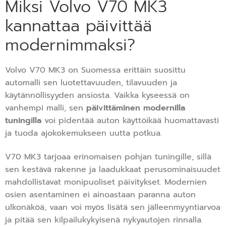
Miksi Volvo V70 MK3
kannattaa päivittää
modernimmaksi?
Volvo V70 MK3 on Suomessa erittäin suosittu
automalli sen luotettavuuden, tilavuuden ja
käytännöllisyyden ansiosta. Vaikka kyseessä on
vanhempi malli, sen
päivittäminen modernilla
tuningilla
voi pidentää auton käyttöikää huomattavasti
ja tuoda ajokokemukseen uutta potkua.
V70 MK3 tarjoaa erinomaisen pohjan tuningille, sillä
sen kestävä rakenne ja laadukkaat perusominaisuudet
mahdollistavat monipuoliset päivitykset. Modernien
osien asentaminen ei ainoastaan paranna auton
ulkonäköä, vaan voi myös lisätä sen jälleenmyyntiarvoa
ja pitää sen kilpailukykyisenä nykyautojen rinnalla.