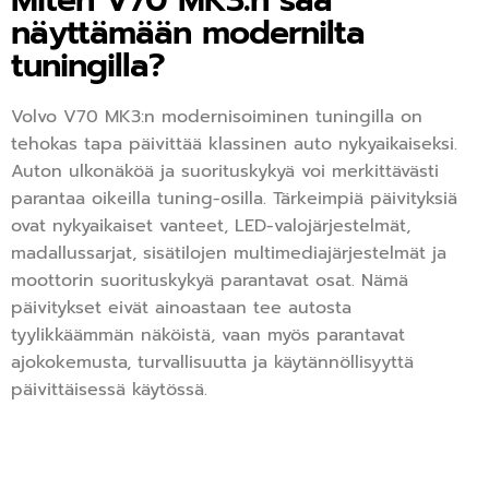
Miten V70 MK3:n saa
näyttämään modernilta
tuningilla?
Volvo V70 MK3:n modernisoiminen tuningilla on
tehokas tapa päivittää klassinen auto nykyaikaiseksi.
Auton ulkonäköä ja suorituskykyä voi merkittävästi
parantaa oikeilla tuning-osilla. Tärkeimpiä päivityksiä
ovat nykyaikaiset vanteet, LED-valojärjestelmät,
madallussarjat, sisätilojen multimediajärjestelmät ja
moottorin suorituskykyä parantavat osat. Nämä
päivitykset eivät ainoastaan tee autosta
tyylikkäämmän näköistä, vaan myös parantavat
ajokokemusta, turvallisuutta ja käytännöllisyyttä
päivittäisessä käytössä.