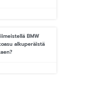
iimeistellä BMW
koasu alkuperäistä
taen?