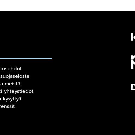
itusehdot
osuojaseloste
oa meistä
ki yhteystiedot
n kysyttyä
renssit