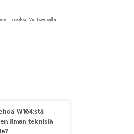
sen vuoksi. Valitsemalla
tehdä W164:stä
nen ilman teknisiä
ia?