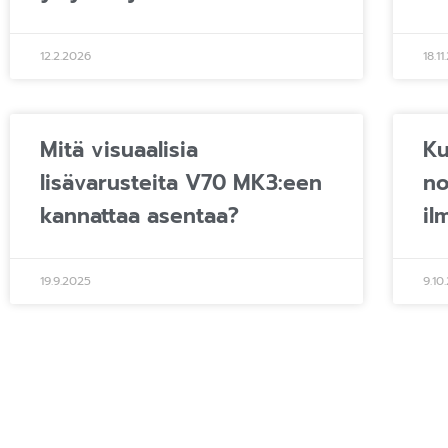
12.2.2026
18.1
Mitä visuaalisia
Ku
lisävarusteita V70 MK3:een
no
kannattaa asentaa?
il
19.9.2025
9.10