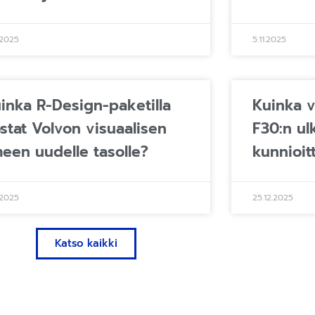
1.2025
5.11.2025
inka R-Design-paketilla
Kuinka v
stat Volvon visuaalisen
F30:n ul
meen uudelle tasolle?
kunnioit
.2025
25.12.2025
Katso kaikki