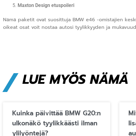
Maxton Design etuspoileri
Nämä paketit ovat suosittuja BMW e46 -omistajien kesk
oikeat osat voit nostaa autosi tyylikkyyden ja mukavuud
/
LUE MYÖS NÄMÄ
Kuinka päivittää BMW G20:n
Mi
ulkonäkö tyylikkäästi ilman
li
ylilyöntejä?
au