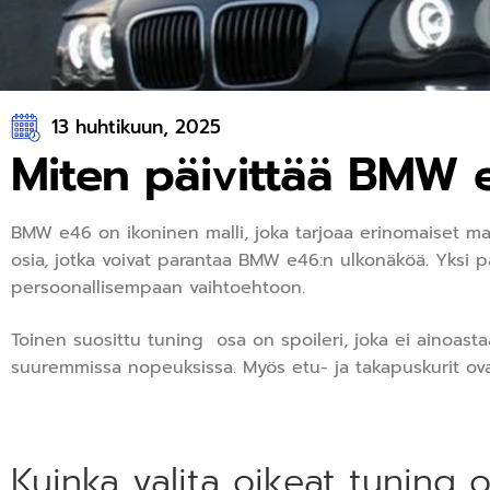
13 huhtikuun, 2025
Miten päivittää BMW e
BMW e46 on ikoninen malli, joka tarjoaa erinomaiset m
osia, jotka voivat parantaa BMW e46:n ulkonäköä. Yksi 
persoonallisempaan vaihtoehtoon.
Toinen suosittu tuning osa on spoileri, joka ei ainoasta
suuremmissa nopeuksissa. Myös etu- ja takapuskurit ova
Kuinka valita oikeat tuning 