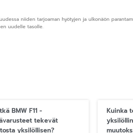
uudessa niiden tarjoaman hyötyjen ja ulkonäön parantami
en uudelle tasolle.
tkä BMW F11 -
Kuinka 
sävarusteet tekevät
yksilölli
tosta yksilöllisen?
muutoks