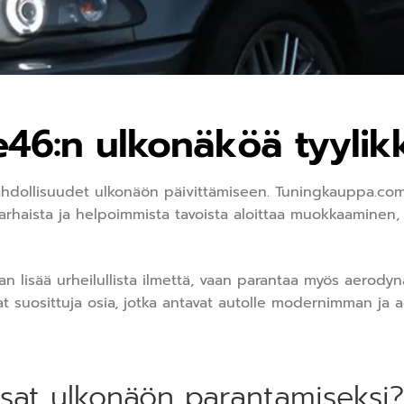
46:n ulkonäköä tyylik
ahdollisuudet ulkonäön päivittämiseen. Tuningkauppa.com
parhaista ja helpoimmista tavoista aloittaa muokkaaminen
an lisää urheilullista ilmettä, vaan parantaa myös aerodyn
t suosittuja osia, jotka antavat autolle modernimman ja 
osat ulkonäön parantamiseksi?