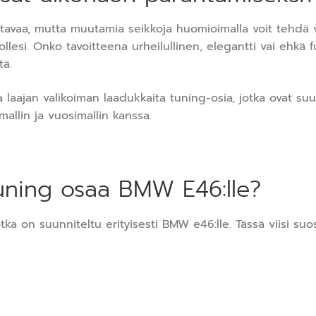
tavaa, mutta muutamia seikkoja huomioimalla voit tehdä 
ollesi. Onko tavoitteena urheilullinen, elegantti vai ehkä
tä.
laajan valikoiman laadukkaita tuning-osia, jotka ovat suu
mallin ja vuosimallin kanssa.
 tuning osaa BMW E46:lle?
ka on suunniteltu erityisesti BMW e46:lle. Tässä viisi suos