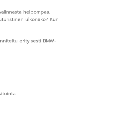
valinnasta helpompaa.
 futuristinen ulkonäkö? Kun
nniteltu erityisesti BMW-
ituinta: