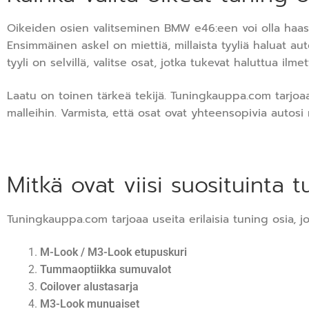
Oikeiden osien valitseminen BMW e46:een voi olla haas
Ensimmäinen askel on miettiä, millaista tyyliä haluat aut
tyyli on selvillä, valitse osat, jotka tukevat haluttua ilmet
Laatu on toinen tärkeä tekijä. Tuningkauppa.com tarjoaa 
malleihin. Varmista, että osat ovat yhteensopivia autosi 
Mitkä ovat viisi suosituinta
Tuningkauppa.com tarjoaa useita erilaisia tuning osia, jot
M-Look / M3-Look etupuskuri
Tummaoptiikka sumuvalot
Coilover alustasarja
M3-Look munuaiset