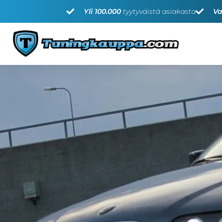
Yli 100.000
tyytyväistä asiakasta
Va