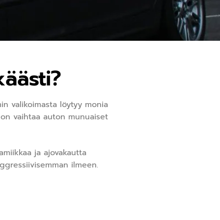
käästi?
in valikoimasta löytyy monia
, on vaihtaa auton munuaiset
amiikkaa ja ajovakautta
aggressiivisemman ilmeen.