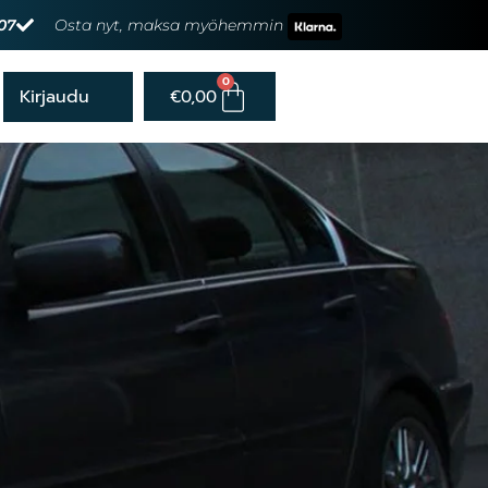
07
Osta nyt, maksa myöhemmin
0
€
0,00