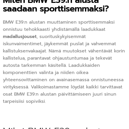
Miten BMW E39:n alusta
saadaan sporttisemmaksi?
BMW E39:n alustan muuttaminen sporttisemmaksi
onnistuu tehokkaasti yhdistämällä laadukkaat
madallusjouset
, suorituskykyisemmät
iskunvaimentimet, jäykemmät puslat ja vahvemmat
kallistuksenvakaajat. Nämä muutokset vähentävät korin
kallistelua, parantavat ohjaustuntumaa ja tekevät
autosta tarkemman käsitellä. Laadukkaiden
komponenttien valinta ja niiden oikea
yhteensovittaminen on avainasemassa onnistuneessa
virityksessä. Valikoimastamme löydät kaikki tarvittavat
osat BMW E39:n alustan päivittämiseen juuri sinun
tarpeisiisi sopiviksi.