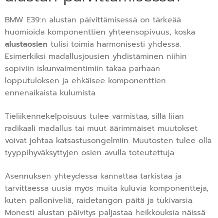
BMW E39:n alustan päivittämisessä on tärkeää
huomioida komponenttien yhteensopivuus, koska
alustaosien
tulisi toimia harmonisesti yhdessä.
Esimerkiksi madallusjousien yhdistäminen niihin
sopiviin iskunvaimentimiin takaa parhaan
lopputuloksen ja ehkäisee komponenttien
ennenaikaista kulumista.
Tieliikennekelpoisuus tulee varmistaa, sillä liian
radikaali madallus tai muut äärimmäiset muutokset
voivat johtaa katsastusongelmiin. Muutosten tulee olla
tyyppihyväksyttyjen osien avulla toteutettuja.
Asennuksen yhteydessä kannattaa tarkistaa ja
tarvittaessa uusia myös muita kuluvia komponentteja,
kuten palloniveliä, raidetangon päitä ja tukivarsia.
Monesti alustan päivitys paljastaa heikkouksia näissä