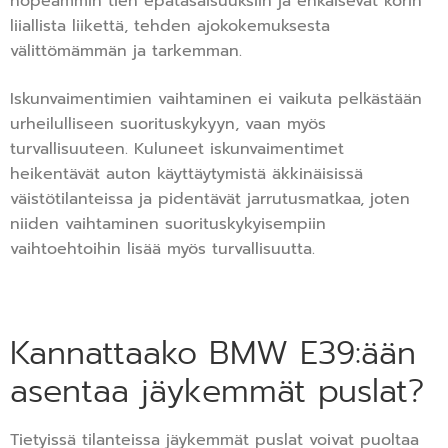
nopeammin tien epätasaisuuksiin ja ehkäisevät korin
liiallista liikettä, tehden ajokokemuksesta
välittömämmän ja tarkemman.
Iskunvaimentimien vaihtaminen ei vaikuta pelkästään
urheilulliseen suorituskykyyn, vaan myös
turvallisuuteen. Kuluneet iskunvaimentimet
heikentävät auton käyttäytymistä äkkinäisissä
väistötilanteissa ja pidentävät jarrutusmatkaa, joten
niiden vaihtaminen suorituskykyisempiin
vaihtoehtoihin lisää myös turvallisuutta.
Kannattaako BMW E39:ään
asentaa jäykemmät puslat?
Tietyissä tilanteissa jäykemmät puslat voivat puoltaa