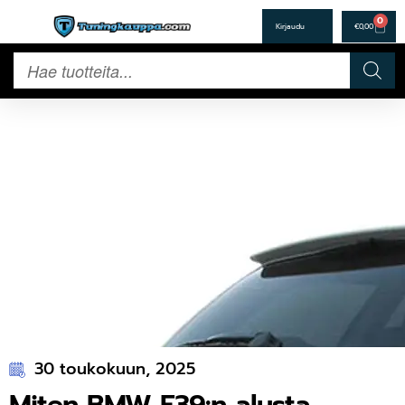
0
€
0,00
30 toukokuun, 2025