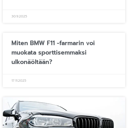
30.9.2025
Miten BMW F11 -farmarin voi
muokata sporttisemmaksi
ulkonäöltään?
17.11.2025