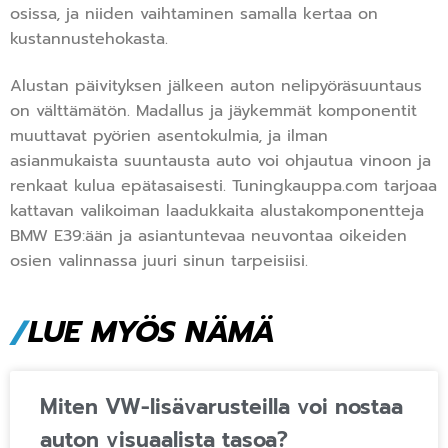
osissa, ja niiden vaihtaminen samalla kertaa on
kustannustehokasta.
Alustan päivityksen jälkeen auton nelipyöräsuuntaus
on välttämätön. Madallus ja jäykemmät komponentit
muuttavat pyörien asentokulmia, ja ilman
asianmukaista suuntausta auto voi ohjautua vinoon ja
renkaat kulua epätasaisesti. Tuningkauppa.com tarjoaa
kattavan valikoiman laadukkaita alustakomponentteja
BMW E39:ään ja asiantuntevaa neuvontaa oikeiden
osien valinnassa juuri sinun tarpeisiisi.
/
LUE MYÖS NÄMÄ
Miten VW-lisävarusteilla voi nostaa
auton visuaalista tasoa?