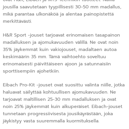
jousilla saavutetaan tyypillisesti 30-50 mm madallus,
mikä parantaa ulkonäköä ja alentaa painopistettä
merkittävästi.
H&R Sport -jouset tarjoavat erinomaisen tasapainon
madalluksen ja ajomukavuuden välillä. Ne ovat noin
35% jäykemmät kuin vakiojouset, madaltaen autoa
keskimäärin 35 mm. Tämä vaihtoehto soveltuu
erinomaisesti päivittäiseen ajoon ja satunnaisiin
sporttisempiin ajohetkiin.
Eibach Pro-Kit -jouset ovat suosittu valinta niille, jotka
haluavat säilyttää kohtuullisen ajomukavuuden. Ne
tarjoavat maltillisen 25-30 mm madalluksen ja ovat
noin 25% jäykemmät kuin alkuperäiset. Eibach-jouset
tunnetaan progressiivisesta jousikäyrästään, joka
jäykistyy vasta suuremmalla kuormituksella.