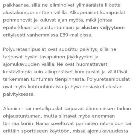
paikkaansa, sillä ne eliminoivat ylimääräistä liikettä
alustakomponenttien välillä. Alkuperäiset kumipuslat
pehmenevät ja kuluvat ajan myötä, mikä johtaa
epätarkkaan ohjaustuntumaan ja
alustan väljyyteen
erityisesti vanhemmissa E39-malleissa.
Polyuretaanipuslat ovat suosittu päivitys, sillä ne
tarjoavat hyvän tasapainon jäykkyyden ja
ajomukavuuden välillä. Ne ovat huomattavasti
kestävämpiä kuin alkuperäiset kumipuslat ja välittävät
tarkemman tuntuman tienpinnasta. Polyuretaanipuslat
ovat myös kohtuuhintaisia ja hyvä ensiaskel alustan
päivityksessä.
Alumiini- tai metallipuslat tarjoavat äärimmäisen tarkan
ohjaustuntuman, mutta siirtävät myös enemmän
tärinää koriin. Nämä soveltuvat parhaiten rata-ajoon tai
erittäin sporttiseen käyttöön, missä ajomukavuudesta