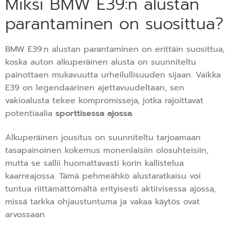
Miksi BMW E39:n alustan
parantaminen on suosittua?
BMW E39:n alustan parantaminen on erittäin suosittua,
koska auton alkuperäinen alusta on suunniteltu
painottaen mukavuutta urheilullisuuden sijaan. Vaikka
E39 on legendaarinen ajettavuudeltaan, sen
vakioalusta tekee kompromisseja, jotka rajoittavat
potentiaalia
sporttisessa ajossa
.
Alkuperäinen jousitus on suunniteltu tarjoamaan
tasapainoinen kokemus monenlaisiin olosuhteisiin,
mutta se sallii huomattavasti korin kallistelua
kaarreajossa. Tämä pehmeähkö alustaratkaisu voi
tuntua riittämättömältä erityisesti aktiivisessa ajossa,
missä tarkka ohjaustuntuma ja vakaa käytös ovat
arvossaan.