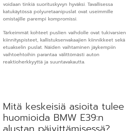
voidaan tinkiä suorituskyvyn hyväksi. Tavallisessa
katukäytössä polyuretaanipuslat ovat useimmille
omistajille parempi kompromissi.
Tärkeimmät kohteet puslien vaihdolle ovat tukivarsien
kiinnityspisteet, kallistuksenvakaajien kiinnikkeet sekä
etuakselin puslat. Näiden vaihtaminen jäykempiin
vaihtoehtoihin parantaa välittömästi auton
reaktioherkkyyttä ja suuntavakautta.
Mitä keskeisiä asioita tulee
huomioida BMW E39:n
alustan päivittämisessä?