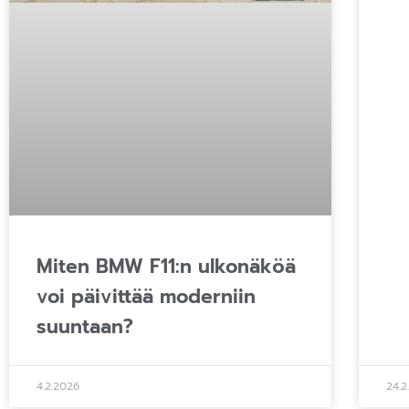
Miten BMW F11:n ulkonäköä
voi päivittää moderniin
suuntaan?
4.2.2026
24.2