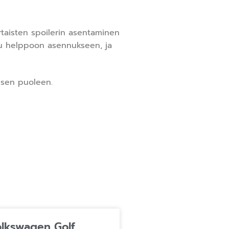
rtaisten spoilerin asentaminen
ltu helppoon asennukseen, ja
isen puoleen.
olkswagen Golf