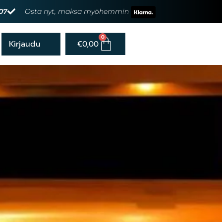
07
Osta nyt, maksa myöhemmin
0
€
0,00