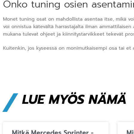
Onko tuning osien asentamin
Monet tuning osat on mahdollista asentaa itse, mikä voi
voi onnistua kätevältä harrastajalta ilman ammattilaise
mukana tulevat ohjeet ja kiinnitystarvikkeet tekevät pro
Kuitenkin, jos kyseessä on monimutkaisempi osa tai et 
/
LUE MYÖS NÄMÄ
Mitkä Mercedes Sprinter -
Mi