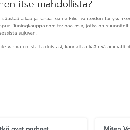
en itse mahdollista?
 säästää aikaa ja rahaa. Esimerkiksi vanteiden tai yksinke
n apua. Tuningkauppa.com tarjoaa osia, jotka on suunnite
sessista sujuvan.
ole varma omista taidoistasi, kannattaa kääntyä ammattila
tkä ovat parhaat
Miten V