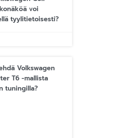
lkonäköä voi
llä tyylitietoisesti?
tehdä Volkswagen
ter T6 -mallista
n tuningilla?