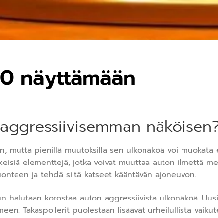
30 näyttämään
 aggressiivisemman näköisen
n, mutta pienillä muutoksilla sen ulkonäköä voi muokata 
keisiä elementtejä, jotka voivat muuttaa auton ilmettä merk
luonteen ja tehdä siitä katseet kääntävän ajoneuvon.
un halutaan korostaa auton aggressiivista ulkonäköä. Uusil
en. Takaspoilerit puolestaan lisäävät urheilullista vaikut