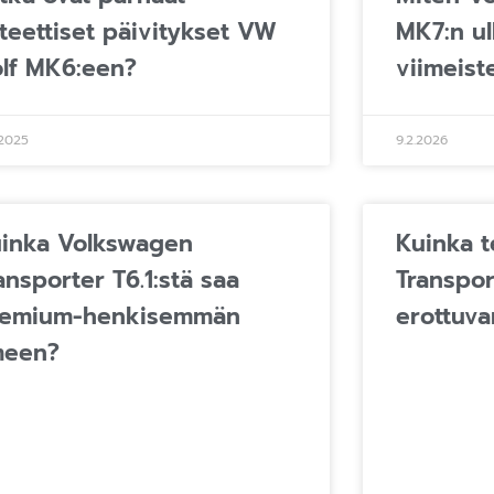
teettiset päivitykset VW
MK7:n u
lf MK6:een?
viimeiste
.2025
9.2.2026
inka Volkswagen
Kuinka 
ansporter T6.1:stä saa
Transpor
remium-henkisemmän
erottuva
meen?