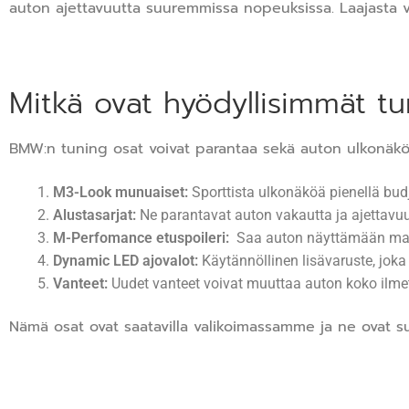
auton ajettavuutta suuremmissa nopeuksissa. Laajasta val
Mitkä ovat hyödyllisimmät t
BMW:n tuning osat voivat parantaa sekä auton ulkonäköä e
M3-Look munuaiset:
Sporttista ulkonäköä pienellä budj
Alustasarjat:
Ne parantavat auton vakautta ja ajettavuut
M-Perfomance etuspoileri:
Saa auton näyttämään mat
Dynamic LED ajovalot:
Käytännöllinen lisävaruste, joka
Vanteet:
Uudet vanteet voivat muuttaa auton koko ilmet
Nämä osat ovat saatavilla valikoimassamme ja ne ovat s