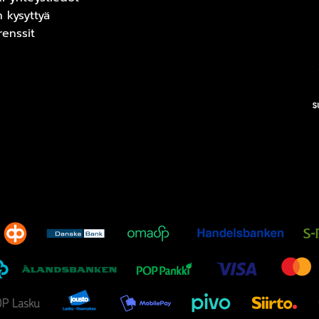
n kysyttyä
renssit