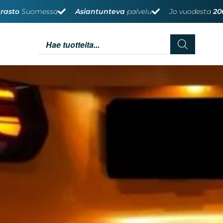
rasto
Suomessa
Asiantunteva
palvelu
Jo vuodesta
20