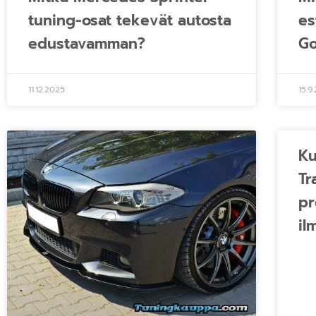
tuning-osat tekevät autosta
es
edustavamman?
Go
11.12.2025
15.9
Ku
Tr
p
il