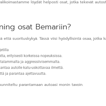
ikoimastamme löydät helposti osat, jotka tekevät autostas
uning osat Bemariin?
ttä suorituskykyä. Tässä viisi hyödyllisintä osaa, jotka k
etilla
ta, erityisesti korkeissa nopeuksissa.
alammalta ja aggressiivisemmalta.
 antaa autolle katu-uskottavaa ilmettä.
tä ja parantaa ajettavuutta.
uunniteltu parantamaan autoasi monin tavoin.