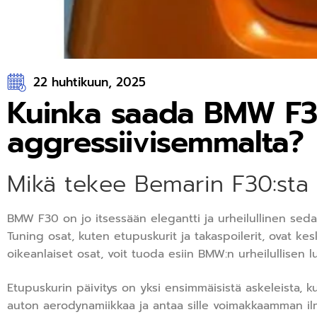
22 huhtikuun, 2025
Kuinka saada BMW F
aggressiivisemmalta?
Mikä tekee Bemarin F30:sta
BMW F30 on jo itsessään elegantti ja urheilullinen seda
Tuning osat, kuten etupuskurit ja takaspoilerit, ovat kes
oikeanlaiset osat, voit tuoda esiin BMW:n urheilullisen 
Etupuskurin päivitys on yksi ensimmäisistä askeleista, k
auton aerodynamiikkaa ja antaa sille voimakkaamman ilme