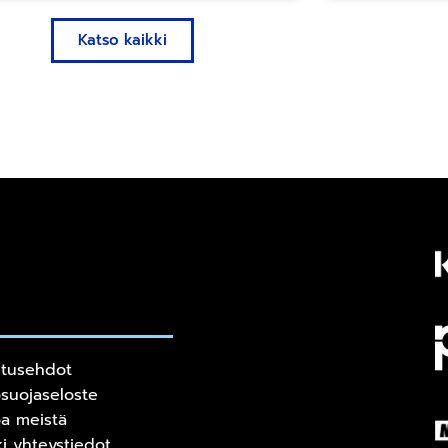
Katso kaikki
itusehdot
osuojaseloste
oa meistä
ki yhteystiedot