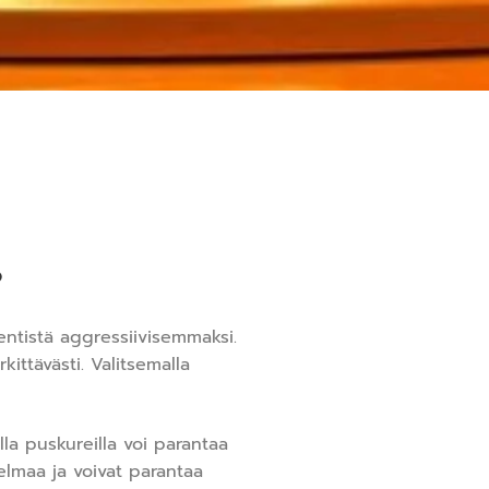
?
entistä aggressiivisemmaksi.
ittävästi. Valitsemalla
la puskureilla voi parantaa
elmaa ja voivat parantaa