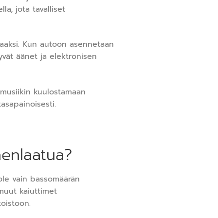
a, jota tavalliset
vajaaksi. Kun autoon asennetaan
vät äänet ja elektronisen
 musiikin kuulostamaan
tasapainoisesti.
nenlaatua?
 ole vain bassomäärän
muut kaiuttimet
toistoon.