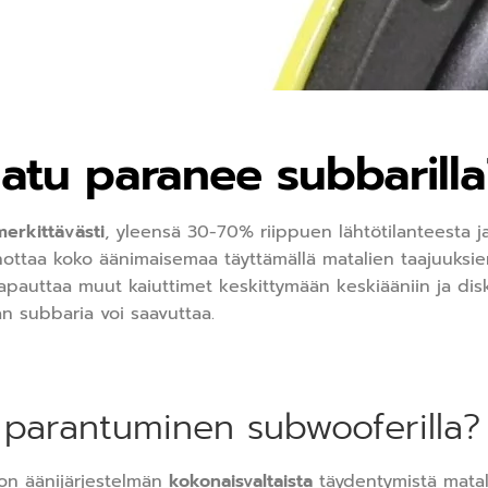
atu paranee subbarilla
merkittävästi
, yleensä 30-70% riippuen lähtötilanteesta j
nottaa koko äänimaisemaa täyttämällä matalien taajuuksie
apauttaa muut kaiuttimet keskittymään keskiääniin ja disk
an subbaria voi saavuttaa.
 parantuminen subwooferilla?
on äänijärjestelmän
kokonaisvaltaista
täydentymistä matali