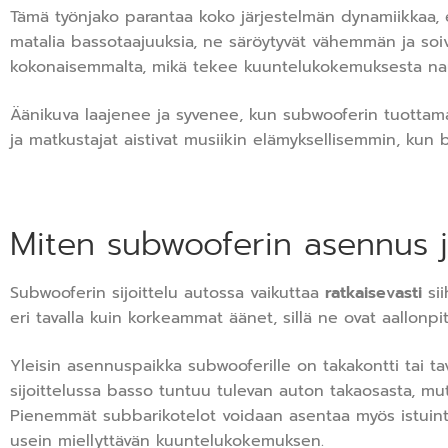
Tämä työnjako parantaa koko järjestelmän dynamiikkaa, er
matalia bassotaajuuksia, ne säröytyvät vähemmän ja soi
kokonaisemmalta, mikä tekee kuuntelukokemuksesta na
Äänikuva laajenee ja syvenee, kun subwooferin tuottamat 
ja matkustajat aistivat musiikin elämyksellisemmin, kun 
Miten subwooferin asennus j
Subwooferin sijoittelu autossa vaikuttaa
ratkaisevasti
sii
eri tavalla kuin korkeammat äänet, sillä ne ovat aallonpit
Yleisin asennuspaikka subwooferille on takakontti tai tava
sijoittelussa basso tuntuu tulevan auton takaosasta, mu
Pienemmät subbarikotelot voidaan asentaa myös istuinten
usein miellyttävän kuuntelukokemuksen.