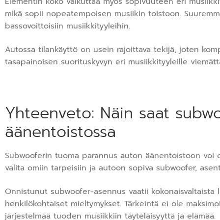
Elementin koko vaikuttaa myös sopivuuteen eri musiikki
mikä sopii nopeatempoisen musiikin toistoon. Suuremma
bassovoittoisiin musiikkityyleihin.
Autossa tilankäyttö on usein rajoittava tekijä, joten komp
tasapainoisen suorituskyvyn eri musiikkityyleille viemättä
Yhteenveto: Näin saat subwo
äänentoistossa
Subwooferin tuoma parannus auton äänentoistoon voi 
valita omiin tarpeisiin ja autoon sopiva subwoofer, asent
Onnistunut subwoofer-asennus vaatii kokonaisvaltaista 
henkilökohtaiset mieltymykset. Tärkeintä ei ole maksim
järjestelmää tuoden musiikkiin täyteläisyyttä ja elämää.