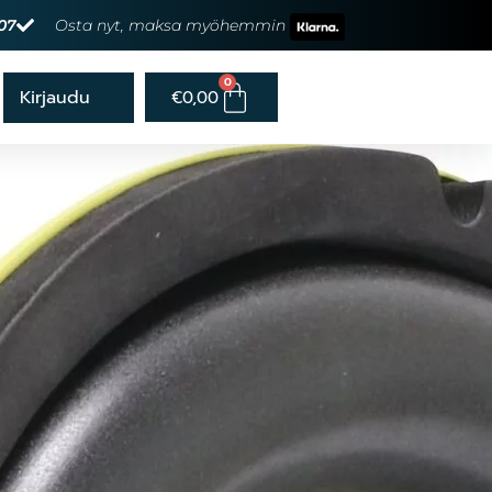
07
Osta nyt, maksa myöhemmin
0
€
0,00