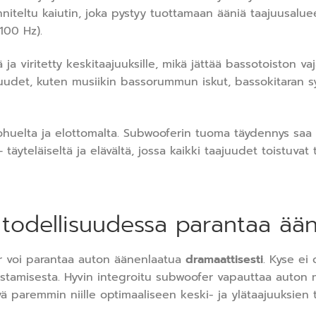
teltu kaiutin, joka pystyy tuottamaan ääniä taajuusalueell
100 Hz).
 ja viritetty keskitaajuuksille, mikä jättää bassotoiston 
juudet, kuten musiikin bassorummun iskut, bassokitaran sy
 ohuelta ja elottomalta. Subwooferin tuoma täydennys saa
– täyteläiseltä ja elävältä, jossa kaikki taajuudet toistuvat 
 todellisuudessa parantaa ää
r voi parantaa auton äänenlaatua
dramaattisesti
. Kyse ei
ostamisesta. Hyvin integroitu subwoofer vapauttaa auton 
yä paremmin niille optimaaliseen keski- ja ylätaajuuksien 