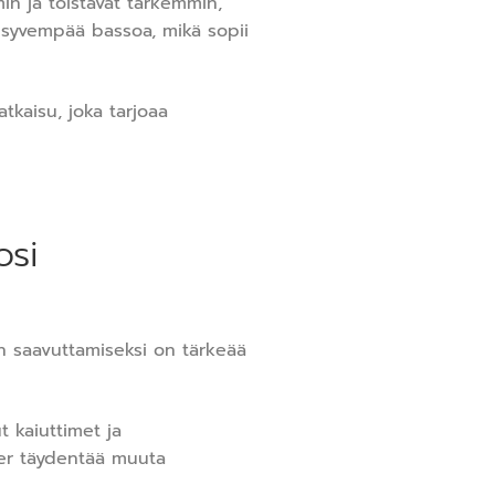
in ja toistavat tarkemmin,
 syvempää bassoa, mikä sopii
atkaisu, joka tarjoaa
osi
n saavuttamiseksi on tärkeää
 kaiuttimet ja
fer täydentää muuta