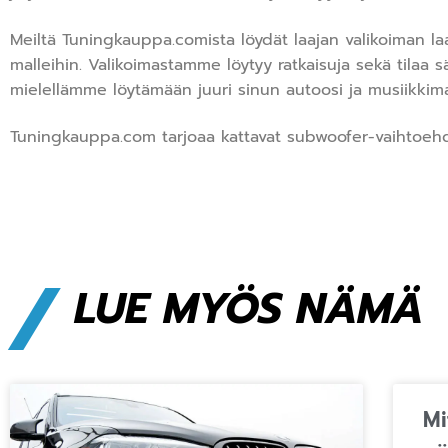
Meiltä Tuningkauppa.comista löydät laajan valikoiman la
malleihin. Valikoimastamme löytyy ratkaisuja sekä tilaa
mielellämme löytämään juuri sinun autoosi ja musiikkima
Tuningkauppa.com tarjoaa kattavat subwoofer-vaihtoehdot
/
LUE MYÖS NÄMÄ
Mi