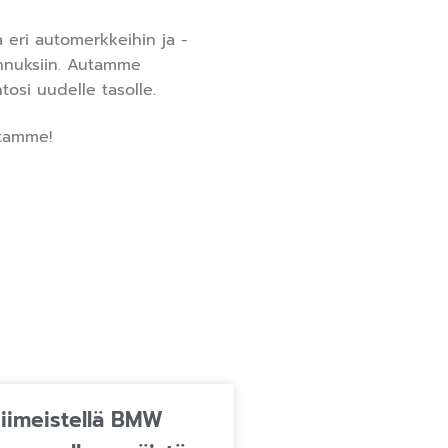
 eri automerkkeihin ja -
ennuksiin. Autamme
osi uudelle tasolle.
stamme!
iimeistellä BMW