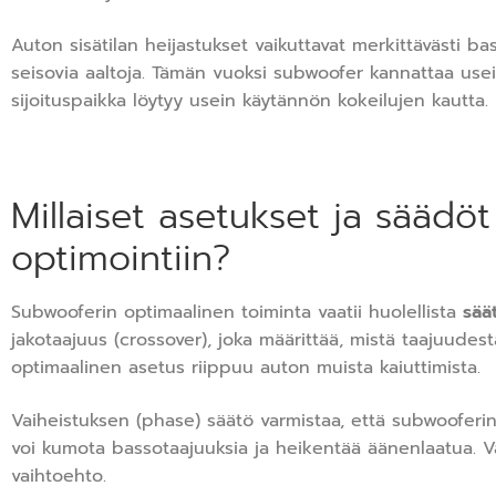
Auton sisätilan heijastukset vaikuttavat merkittävästi b
seisovia aaltoja. Tämän vuoksi subwoofer kannattaa usein
sijoituspaikka löytyy usein käytännön kokeilujen kautta.
Millaiset asetukset ja säädö
optimointiin?
Subwooferin optimaalinen toiminta vaatii huolellista
sää
jakotaajuus (crossover), joka määrittää, mistä taajuude
optimaalinen asetus riippuu auton muista kaiuttimista.
Vaiheistuksen (phase) säätö varmistaa, että subwooferi
voi kumota bassotaajuuksia ja heikentää äänenlaatua. Vai
vaihtoehto.