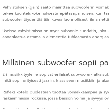
Vahvistuksen (gain) säätö määrittää subwooferin voima
tekee kuuntelukokemuksesta epätasapainoisen, kun taas l
subwoofer täydentää äänikuvaa luonnollisesti ilman ett
Useissa vahvistimissa on myös subsonic-suodatin, joka l
äänenlaatua estämällä elementtiä tuhlaamasta energiaa ta
Millainen subwoofer sopii par
Eri musiikkityyleille sopivat
erilaiset
subwoofer-ratkaisut.
mikä sopii erityisesti jazziin, klassiseen musiikkiin ja a
Refleksikotelo puolestaan tuottaa voimakkaampaa ja syve
raskaammassa rockissa, jossa basson voima ja syvyys ov