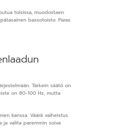
umoutua toisissa, muodostaen
epätasainen bassotoisto. Paras
nenlaadun
ärjestelmään. Tärkein säätö on
spiste on 80-100 Hz, mutta
ien kanssa. Väärä vaiheistus
a ja valita paremmin soiva