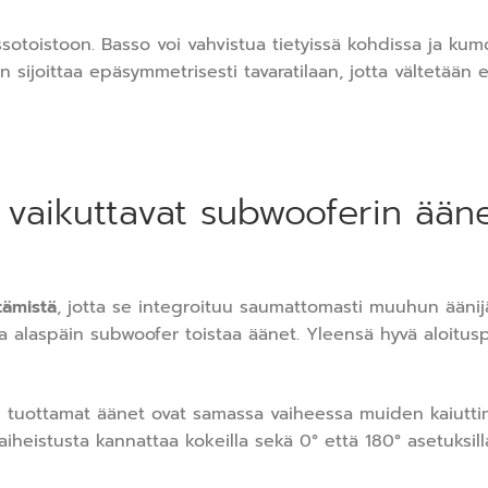
assotoistoon. Basso voi vahvistua tietyissä kohdissa ja k
 sijoittaa epäsymmetrisesti tavaratilaan, jotta vältetään 
t vaikuttavat subwooferin ää
tämistä
, jotta se integroituu saumattomasti muuhun äänij
sta alaspäin subwoofer toistaa äänet. Yleensä hyvä aloitu
n tuottamat äänet ovat samassa vaiheessa muiden kaiuttim
heistusta kannattaa kokeilla sekä 0° että 180° asetuksill