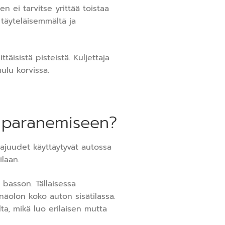
 ei tarvitse yrittää toistaa
täyteläisemmältä ja
äisistä pisteistä. Kuljettaja
ulu korvissa.
n paranemiseen?
ajuudet käyttäytyvät autossa
ilaan.
n basson. Tällaisessa
näolon koko auton sisätilassa.
ta, mikä luo erilaisen mutta