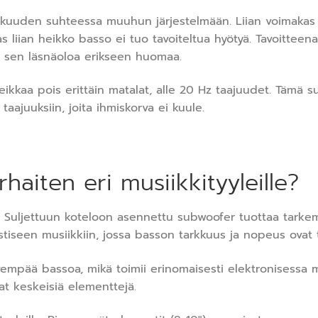
kkuuden suhteessa muuhun järjestelmään. Liian voimakas 
iian heikko basso ei tuo tavoiteltua hyötyä. Tavoitteena
ä sen läsnäoloa erikseen huomaa.
eikkaa pois erittäin matalat, alle 20 Hz taajuudet. Tämä s
ajuuksiin, joita ihmiskorva ei kuule.
haiten eri musiikkityyleille?
 Suljettuun koteloon asennettu subwoofer tuottaa tarkem
kustiseen musiikkiin, jossa basson tarkkuus ja nopeus ovat t
mpää bassoa, mikä toimii erinomaisesti elektronisessa mu
at keskeisiä elementtejä.