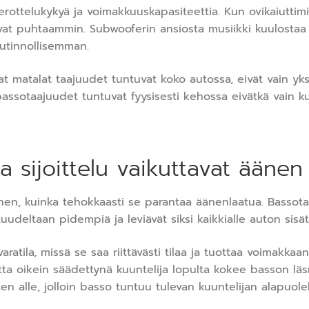
ottelukykyä ja voimakkuuskapasiteettia. Kun ovikaiuttimien
vat puhtaammin. Subwooferin ansiosta musiikki kuulostaa 
utinnollisemman.
matalat taajuudet tuntuvat koko autossa, eivät vain yksitt
bassotaajuudet tuntuvat fyysisesti kehossa eivätkä vain ku
a sijoittelu vaikuttavat ääne
hen, kuinka tehokkaasti se parantaa äänenlaatua. Bassota
uudeltaan pidempiä ja leviävät siksi kaikkialle auton sisät
ratila, missä se saa riittävästi tilaa ja tuottaa voimakkaa
tta oikein säädettynä kuuntelija lopulta kokee basson läs
 alle, jolloin basso tuntuu tulevan kuuntelijan alapuolel