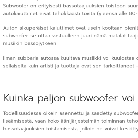
Subwoofer on erityisesti bassotaajuuksien toistoon suunni
autokaiuttimet eivät tehokkaasti toista (yleensä alle 80-
Auton alkuperäiset kaiuttimet ovat usein kooltaan pieniä
subwoofer, se ottaa vastuulleen juuri nämä matalat taa
musiikin bassojytkeen.
Ilman subbaria autossa kuultava musiikki voi kuulostaa
sellaiselta kuin artisti ja tuottaja ovat sen tarkoittaneet 
Kuinka paljon subwoofer voi
Todellisuudessa oikein asennettu ja säädetty subwoofe
lisäämisestä, vaan koko äänijärjestelmän toiminnan teh
bassotaajuuksien toistamisesta, jolloin ne voivat keskitt