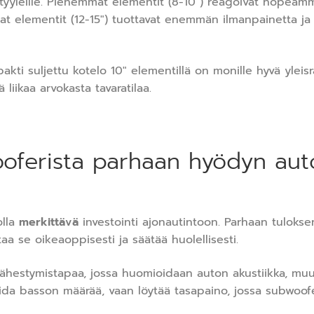
tyyleille. Pienemmät elementit (8-10″) reagoivat nopeamm
t elementit (12-15″) tuottavat enemmän ilmanpainetta ja
akti suljettu kotelo 10″ elementillä on monille hyvä yleisr
 liikaa arvokasta tavaratilaa.
oferista parhaan hyödyn aut
olla
merkittävä
investointi ajonautintoon. Parhaan tulokse
aa se oikeaoppisesti ja säätää huolellisesti.
lähestymistapaa, jossa huomioidaan auton akustiikka, muut
oida basson määrää, vaan löytää tasapaino, jossa subwoo