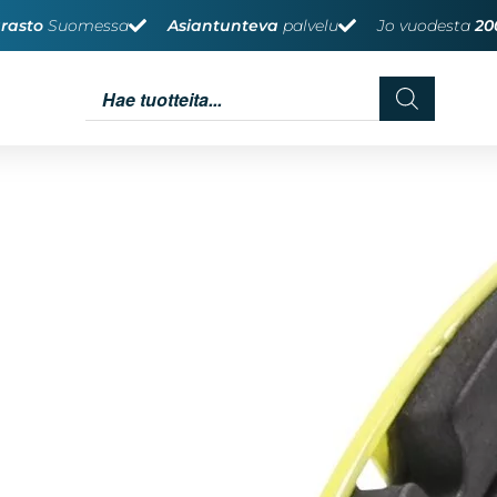
rasto
Suomessa
Asiantunteva
palvelu
Jo vuodesta
20