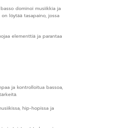
basso dominoi musiikkia ja
 on löytää tasapaino, jossa
uojaa elementtiä ja parantaa
paa ja kontrolloitua bassoa,
ärkeitä.
siikissa, hip-hopissa ja