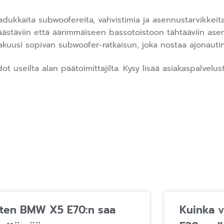
adukkaita subwoofereita, vahvistimia ja asennustarvikkeita
 säästäviin että äärimmäiseen bassotoistoon tähtääviin as
kuusi sopivan subwoofer-ratkaisun, joka nostaa ajonautint
 useilta alan päätoimittajilta. Kysy lisää asiakaspalvelu
ten BMW X5 E70:n saa
Kuinka v