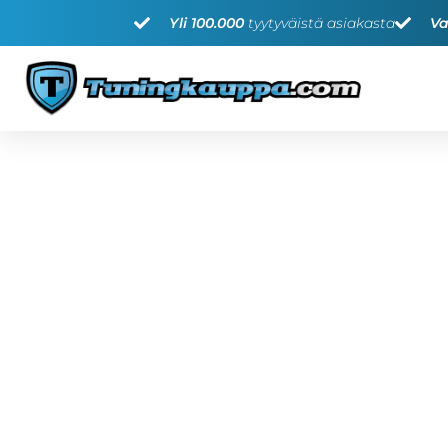
Yli 100.000
tyytyväistä asiakasta
Va