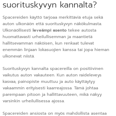
suorituskyvyn kannalta?
Spacereiden käyttö tarjoaa merkittäviä etuja sekä
auton ulkonäön että suorituskyvyn näkökulmasta.
Ulkonäöllisesti
leveämpi asento
tekee autosta
huomattavasti urheilullisemman ja maantietä
hallitsevamman näköisen, kun renkaat tulevat
enemmän linjaan lokasuojien kanssa tai jopa hieman
ulkonevat niistä.
Suorituskyvyn kannalta spacereilla on positiivinen
vaikutus auton vakauteen. Kun auton raideleveys
kasvaa, painopiste muuttuu ja auto käyttäytyy
vakaammin erityisesti kaarreajossa. Tämä johtaa
parempaan pitoon ja hallittavuuteen, mikä näkyy
varsinkin urheilullisessa ajossa.
Spacereiden ansiosta on myös mahdollista asentaa