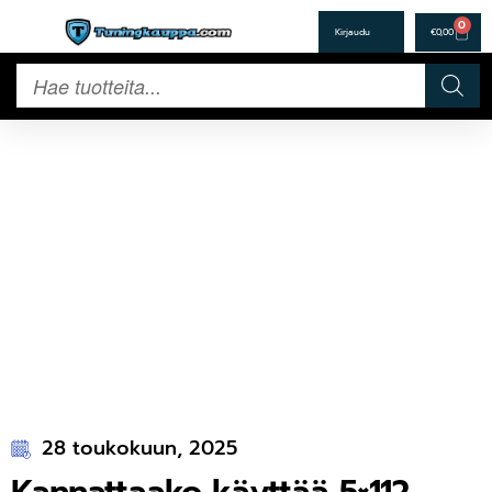
0
€
0,00
28 toukokuun, 2025