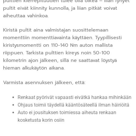
pulttien kierrepituuden tulee olla oikea – liian lyhyet
pultit eivät kiinnity kunnolla, ja liian pitkät voivat
aiheuttaa vahinkoa.
Kiristä pultit aina valmistajan suosittelemaan
momenttiin momenttiavainta käyttäen. Tyypillisesti
kiristysmomentti on 110-140 Nm auton mallista
riippuen. Tarkista pulttien kireys noin 50-100
kilometrin ajon jälkeen, sillä ne saattavat löystyä
hieman alkukäytön aikana.
Varmista asennuksen jälkeen, että:
Renkaat pyörivät vapaasti eivätkä hankaa mihinkään
Ohjaus toimii täydellä kääntösäteellä ilman häiriöitä
Auto ei jousituksen toimiessa aiheuta renkaan
kosketusta korin osiin