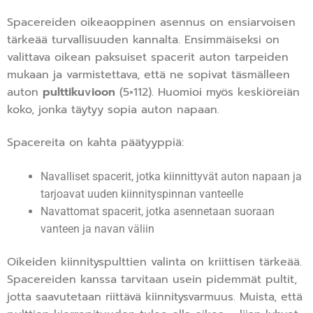
Spacereiden oikeaoppinen asennus on ensiarvoisen
tärkeää turvallisuuden kannalta. Ensimmäiseksi on
valittava oikean paksuiset spacerit auton tarpeiden
mukaan ja varmistettava, että ne sopivat täsmälleen
auton
pulttikuvioon
(5×112). Huomioi myös keskiöreiän
koko, jonka täytyy sopia auton napaan.
Spacereita on kahta päätyyppiä:
Navalliset spacerit, jotka kiinnittyvät auton napaan ja
tarjoavat uuden kiinnityspinnan vanteelle
Navattomat spacerit, jotka asennetaan suoraan
vanteen ja navan väliin
Oikeiden kiinnityspulttien valinta on kriittisen tärkeää.
Spacereiden kanssa tarvitaan usein pidemmät pultit,
jotta saavutetaan riittävä kiinnitysvarmuus. Muista, että