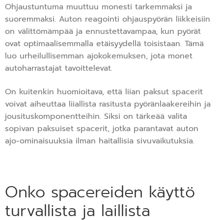
Ohjaustuntuma muuttuu monesti tarkemmaksi ja
suoremmaksi. Auton reagointi ohjauspyörän liikkeisiin
on välittömämpää ja ennustettavampaa, kun pyörät
ovat optimaalisemmalla etäisyydellä toisistaan. Tämä
luo urheilullisemman ajokokemuksen, jota monet
autoharrastajat tavoittelevat.
On kuitenkin huomioitava, että liian paksut spacerit
voivat aiheuttaa liiallista rasitusta pyöränlaakereihin ja
jousituskomponentteihin. Siksi on tärkeää valita
sopivan paksuiset spacerit, jotka parantavat auton
ajo-ominaisuuksia ilman haitallisia sivuvaikutuksia.
Onko spacereiden käyttö
turvallista ja laillista