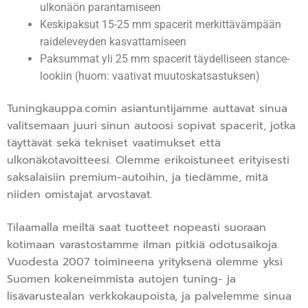
ulkonäön parantamiseen
Keskipaksut 15-25 mm spacerit merkittävämpään
raideleveyden kasvattamiseen
Paksummat yli 25 mm spacerit täydelliseen stance-
lookiin (huom: vaativat muutoskatsastuksen)
Tuningkauppa.comin asiantuntijamme auttavat sinua
valitsemaan juuri sinun autoosi sopivat spacerit, jotka
täyttävät sekä tekniset vaatimukset että
ulkonäkötavoitteesi. Olemme erikoistuneet erityisesti
saksalaisiin premium-autoihin, ja tiedämme, mitä
niiden omistajat arvostavat.
Tilaamalla meiltä saat tuotteet nopeasti suoraan
kotimaan varastostamme ilman pitkiä odotusaikoja.
Vuodesta 2007 toimineena yrityksenä olemme yksi
Suomen kokeneimmista autojen tuning- ja
lisävarustealan verkkokaupoista, ja palvelemme sinua