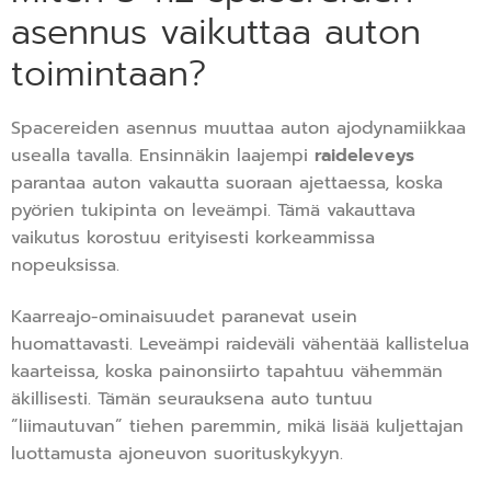
asennus vaikuttaa auton
toimintaan?
Spacereiden asennus muuttaa auton ajodynamiikkaa
usealla tavalla. Ensinnäkin laajempi
raideleveys
parantaa auton vakautta suoraan ajettaessa, koska
pyörien tukipinta on leveämpi. Tämä vakauttava
vaikutus korostuu erityisesti korkeammissa
nopeuksissa.
Kaarreajo-ominaisuudet paranevat usein
huomattavasti. Leveämpi raideväli vähentää kallistelua
kaarteissa, koska painonsiirto tapahtuu vähemmän
äkillisesti. Tämän seurauksena auto tuntuu
”liimautuvan” tiehen paremmin, mikä lisää kuljettajan
luottamusta ajoneuvon suorituskykyyn.