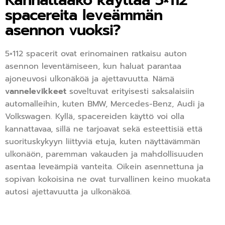
Kannattaako käyttää 5×112
spacereita leveämmän
asennon vuoksi?
5×112 spacerit ovat erinomainen ratkaisu auton
asennon leventämiseen, kun haluat parantaa
ajoneuvosi ulkonäköä ja ajettavuutta. Nämä
vannelevikkeet
soveltuvat erityisesti saksalaisiin
automalleihin, kuten BMW, Mercedes-Benz, Audi ja
Volkswagen. Kyllä, spacereiden käyttö voi olla
kannattavaa, sillä ne tarjoavat sekä esteettisiä että
suorituskykyyn liittyviä etuja, kuten näyttävämmän
ulkonäön, paremman vakauden ja mahdollisuuden
asentaa leveämpiä vanteita. Oikein asennettuna ja
sopivan kokoisina ne ovat turvallinen keino muokata
autosi ajettavuutta ja ulkonäköä.