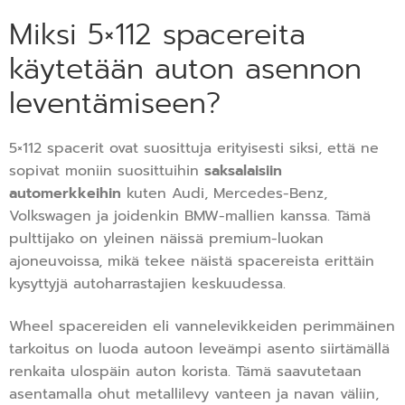
Miksi 5×112 spacereita
käytetään auton asennon
leventämiseen?
5×112 spacerit ovat suosittuja erityisesti siksi, että ne
sopivat moniin suosittuihin
saksalaisiin
automerkkeihin
kuten Audi, Mercedes-Benz,
Volkswagen ja joidenkin BMW-mallien kanssa. Tämä
pulttijako on yleinen näissä premium-luokan
ajoneuvoissa, mikä tekee näistä spacereista erittäin
kysyttyjä autoharrastajien keskuudessa.
Wheel spacereiden eli vannelevikkeiden perimmäinen
tarkoitus on luoda autoon leveämpi asento siirtämällä
renkaita ulospäin auton korista. Tämä saavutetaan
asentamalla ohut metallilevy vanteen ja navan väliin,