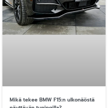
Mikä tekee BMW F15:n ulkonäöstä
näyttävän tuningilla?