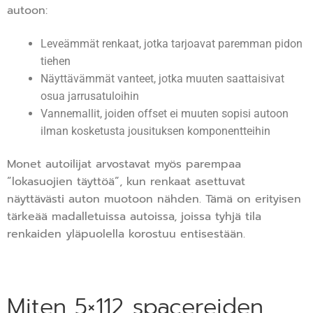
autoon:
Leveämmät renkaat, jotka tarjoavat paremman pidon
tiehen
Näyttävämmät vanteet, jotka muuten saattaisivat
osua jarrusatuloihin
Vannemallit, joiden offset ei muuten sopisi autoon
ilman kosketusta jousituksen komponentteihin
Monet autoilijat arvostavat myös parempaa
”lokasuojien täyttöä”, kun renkaat asettuvat
näyttävästi auton muotoon nähden. Tämä on erityisen
tärkeää madalletuissa autoissa, joissa tyhjä tila
renkaiden yläpuolella korostuu entisestään.
Miten 5×112 spacereiden