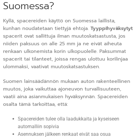
Suomessa?
Kyllä, spacereiden käyttö on Suomessa laillista,
kunhan noudatetaan tiettyjä ehtoja.
Tyyppihyväksytyt
spacerit ovat sallittuja ilman muutoskatsastusta, jos
niiden paksuus on alle 25 mm ja ne eivät aiheuta
renkaan ulkonemista korin ulkopuolelle. Paksummat
spacerit tai tilanteet, joissa rengas ulottuu korilinjaa
ulommaksi, vaativat muutoskatsastuksen.
Suomen lainsäädännön mukaan auton rakenteellinen
muutos, joka vaikuttaa ajoneuvon turvallisuuteen,
vaatii aina asianmukaisen hyväksynnän. Spacereiden
osalta tämä tarkoittaa, että:
Spacereiden tulee olla laadukkaita ja kyseiseen
automalliin sopivia
Asennuksen jälkeen renkaat eivät saa osua